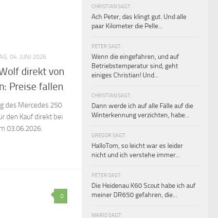
CHRISTIAN SAGT:
Ach Peter, das klingt gut. Und alle
paar Kilometer die Pelle...
PETER SAGT:
Wenn die eingefahren, und auf
, 04. JUNI 2026
Betriebstemperatur sind, geht
olf direkt von
einiges Christian! Und...
 Preise fallen
CHRISTIAN SAGT:
ng des Mercedes 250
Dann werde ich auf alle Fälle auf die
Winterkennung verzichten, habe...
 den Kauf direkt bei
m 03.06.2026.
GREGOR SAGT:
HalloTom, so leicht war es leider
nicht und ich verstehe immer...
PETER SAGT:
Die Heidenau K60 Scout habe ich auf
meiner DR650 gefahren, die...
0
MARIO SAGT: