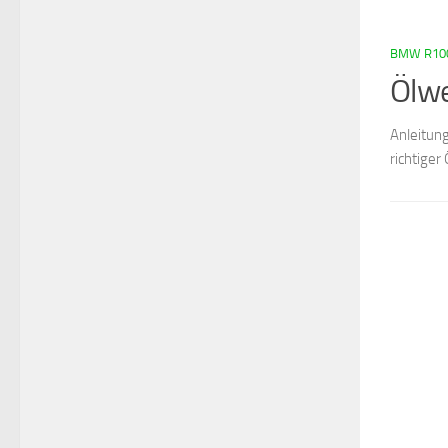
BMW R10
Ölw
Anleitun
richtiger