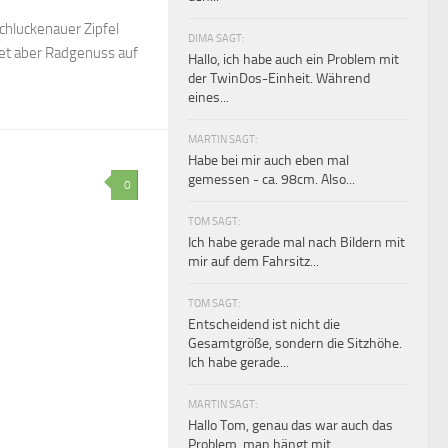
chluckenauer Zipfel
DIMA SAGT:
etet aber Radgenuss auf
Hallo, ich habe auch ein Problem mit
der TwinDos-Einheit. Während
eines...
MARTIN SAGT:
Habe bei mir auch eben mal
gemessen - ca. 98cm. Also...
0
TOM SAGT:
Ich habe gerade mal nach Bildern mit
mir auf dem Fahrsitz...
TOM SAGT:
Entscheidend ist nicht die
Gesamtgröße, sondern die Sitzhöhe.
Ich habe gerade...
MARTIN SAGT:
Hallo Tom, genau das war auch das
Problem, man hängt mit...