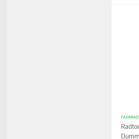
FAHRRAD
Radtou
Dümmst