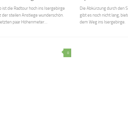
p ist die Radtour hoch ins Isergebirge
Die Abkürzung durch den S
z der steilen Anstiege wunderschön.
gibt es noch nicht lang, bi
 letzten paar Höhenmeter…
dem Weg ins Isergebirge.
0