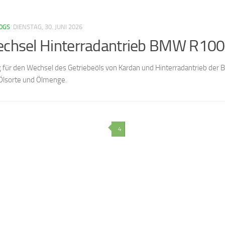
0GS
DIENSTAG, 30. JUNI 2026
echsel Hinterradantrieb BMW R10
g für den Wechsel des Getriebeöls von Kardan und Hinterradantrieb de
 Ölsorte und Ölmenge.
4