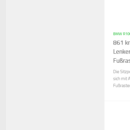
BMW R10
861 k
Lenke
Fußra
Die Sitz
sich mit
Fußrasten