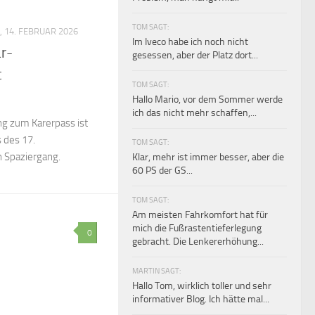
TOM SAGT:
 14. FEBRUAR 2026
Im Iveco habe ich noch nicht
r-
gesessen, aber der Platz dort...
t
TOM SAGT:
Hallo Mario, vor dem Sommer werde
ich das nicht mehr schaffen,...
g zum Karerpass ist
 des 17.
TOM SAGT:
n Spaziergang.
Klar, mehr ist immer besser, aber die
60 PS der GS...
TOM SAGT:
Am meisten Fahrkomfort hat für
mich die Fußrastentieferlegung
0
gebracht. Die Lenkererhöhung...
MARTIN SAGT:
Hallo Tom, wirklich toller und sehr
informativer Blog. Ich hätte mal...