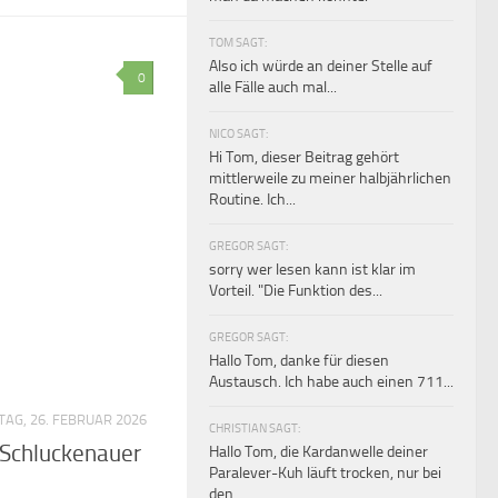
TOM SAGT:
Also ich würde an deiner Stelle auf
0
alle Fälle auch mal...
NICO SAGT:
Hi Tom, dieser Beitrag gehört
mittlerweile zu meiner halbjährlichen
Routine. Ich...
GREGOR SAGT:
sorry wer lesen kann ist klar im
Vorteil. "Die Funktion des...
GREGOR SAGT:
Hallo Tom, danke für diesen
Austausch. Ich habe auch einen 711...
AG, 26. FEBRUAR 2026
CHRISTIAN SAGT:
 Schluckenauer
Hallo Tom, die Kardanwelle deiner
Paralever-Kuh läuft trocken, nur bei
den...