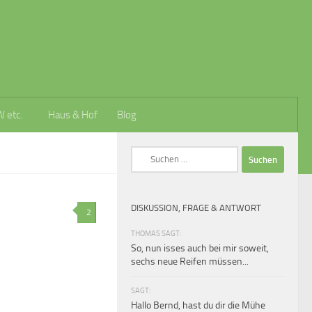
W etc.
Haus & Hof
Blog
Suchen
nach:
DISKUSSION, FRAGE & ANTWORT
2
THOMAS SAGT:
So, nun isses auch bei mir soweit,
sechs neue Reifen müssen...
SAGT:
Hallo Bernd, hast du dir die Mühe