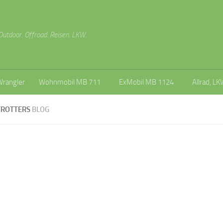
Outdoor. Offroad. Reisen. LKW.
Wrangler
Wohnmobil MB 711
ExMobil MB 1124
Allrad, LK
TROTTERS
BLOG