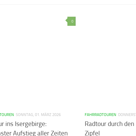
0
TOUREN
SONNTAG, 01. MÄRZ 2026
FAHRRADTOUREN
DONNERST
r ins Isergebirge:
Radtour durch den
er Aufstieg aller Zeiten
Zipfel