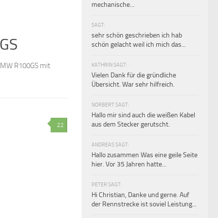
mechanische...
SAGT:
sehr schön geschrieben ich hab
0GS
schön gelacht weil ich mich das...
r BMW R100GS mit
KATHRIN SAGT:
Vielen Dank für die gründliche
Übersicht. War sehr hilfreich.
NORBERT SAGT:
Hallo mir sind auch die weißen Kabel
aus dem Stecker gerutscht.
22
ANDREAS SAGT:
Hallo zusammen Was eine geile Seite
hier. Vor 35 Jahren hatte...
PETER SAGT:
Hi Christian, Danke und gerne. Auf
der Rennstrecke ist soviel Leistung...