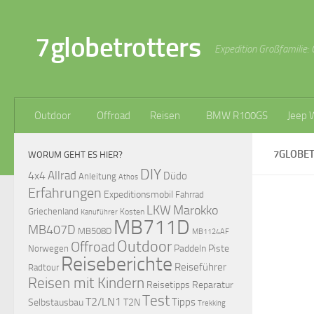
Zum Inhalt springen
7globetrotters
Expedition Großfamilie: 
Outdoor
Offroad
Reisen
BMW R100GS
Jeep 
7GLOBE
WORUM GEHT ES HIER?
DIY
Allrad
4x4
Düdo
Anleitung
Athos
Erfahrungen
Expeditionsmobil
Fahrrad
LKW
Marokko
Griechenland
Kosten
Kanuführer
MB711D
MB407D
MB508D
MB1124AF
Outdoor
Offroad
Paddeln
Piste
Norwegen
Reiseberichte
Reiseführer
Radtour
Reisen mit Kindern
Reisetipps
Reparatur
Test
T2/LN1
Tipps
Selbstausbau
T2N
Trekking