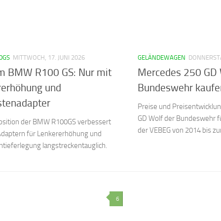
0GS
MITTWOCH, 17. JUNI 2026
GELÄNDEWAGEN
DONNERSTAG
m BMW R100 GS: Nur mit
Mercedes 250 GD W
rerhöhung und
Bundeswehr kaufen:
stenadapter
Preise und Preisentwicklu
GD Wolf der Bundeswehr für
position der BMW R100GS verbessert
der VEBEG von 2014 bis zu
 Adaptern für Lenkererhöhung und
tieferlegung langstreckentauglich.
6