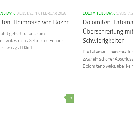
ENBIWAK
DIENSTAG, 17. FEBRUAR 2026
DOLOMITENBIWAK
SAMSTAG,
iten: Heimreise von Bozen
Dolomiten: Latema
Überschreitung mi
fahrt gehört für uns zum
Schwierigkeiten
nbiwak wie das Gelbe zum Ei, auch
en was glatt läuft.
Die Latemar-Überschreitun
zwar ein schöner Abschluss
Dolomitenbiwaks, aber kei
0