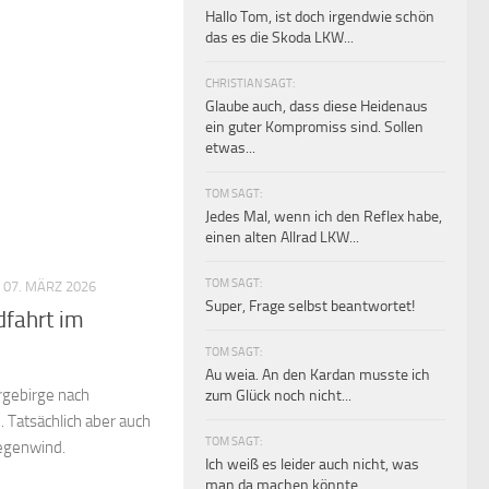
Hallo Tom, ist doch irgendwie schön
das es die Skoda LKW...
CHRISTIAN SAGT:
Glaube auch, dass diese Heidenaus
ein guter Kompromiss sind. Sollen
etwas...
TOM SAGT:
Jedes Mal, wenn ich den Reflex habe,
einen alten Allrad LKW...
TOM SAGT:
 07. MÄRZ 2026
Super, Frage selbst beantwortet!
dfahrt im
TOM SAGT:
Au weia. An den Kardan musste ich
rgebirge nach
zum Glück noch nicht...
 Tatsächlich aber auch
TOM SAGT:
egenwind.
Ich weiß es leider auch nicht, was
man da machen könnte.