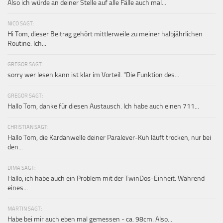
Also ich würde an deiner Stelle auf alle Fälle auch mal...
NICO SAGT:
Hi Tom, dieser Beitrag gehört mittlerweile zu meiner halbjährlichen
Routine. Ich...
GREGOR SAGT:
sorry wer lesen kann ist klar im Vorteil. "Die Funktion des...
GREGOR SAGT:
Hallo Tom, danke für diesen Austausch. Ich habe auch einen 711...
CHRISTIAN SAGT:
Hallo Tom, die Kardanwelle deiner Paralever-Kuh läuft trocken, nur bei
den...
DIMA SAGT:
Hallo, ich habe auch ein Problem mit der TwinDos-Einheit. Während
eines...
MARTIN SAGT:
Habe bei mir auch eben mal gemessen - ca. 98cm. Also...