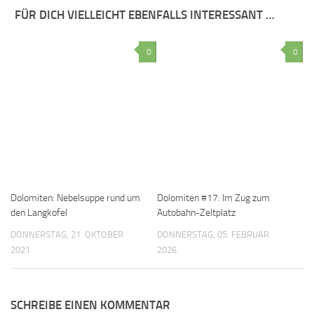
FÜR DICH VIELLEICHT EBENFALLS INTERESSANT …
0
0
Dolomiten: Nebelsuppe rund um
Dolomiten #17: Im Zug zum
den Langkofel
Autobahn-Zeltplatz
DONNERSTAG, 21. OKTOBER
DONNERSTAG, 05. FEBRUAR
2021
2026
SCHREIBE EINEN KOMMENTAR