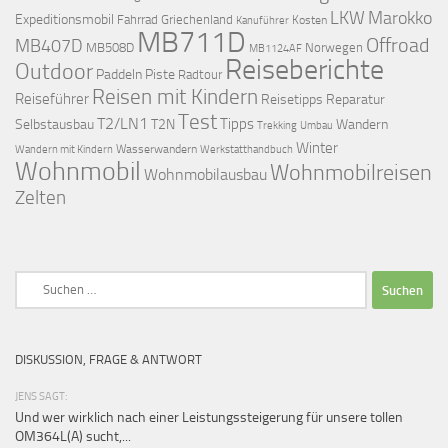
LKW
Marokko
Expeditionsmobil
Fahrrad
Griechenland
Kosten
Kanuführer
MB711D
Offroad
MB407D
MB508D
Norwegen
MB1124AF
Reiseberichte
Outdoor
Paddeln
Piste
Radtour
Reisen mit Kindern
Reiseführer
Reisetipps
Reparatur
Test
T2/LN1
Tipps
Selbstausbau
T2N
Wandern
Umbau
Trekking
Winter
Wasserwandern
Werkstatthandbuch
Wandern mit Kindern
Wohnmobil
Wohnmobilreisen
Wohnmobilausbau
Zelten
Suchen
nach:
DISKUSSION, FRAGE & ANTWORT
JENS SAGT:
Und wer wirklich nach einer Leistungssteigerung für unsere tollen
OM364L(A) sucht,...