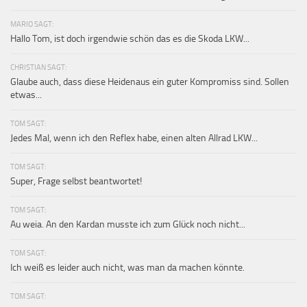
MARIO SAGT:
Hallo Tom, ist doch irgendwie schön das es die Skoda LKW...
CHRISTIAN SAGT:
Glaube auch, dass diese Heidenaus ein guter Kompromiss sind. Sollen
etwas...
TOM SAGT:
Jedes Mal, wenn ich den Reflex habe, einen alten Allrad LKW...
TOM SAGT:
Super, Frage selbst beantwortet!
TOM SAGT:
Au weia. An den Kardan musste ich zum Glück noch nicht...
TOM SAGT:
Ich weiß es leider auch nicht, was man da machen könnte.
TOM SAGT: