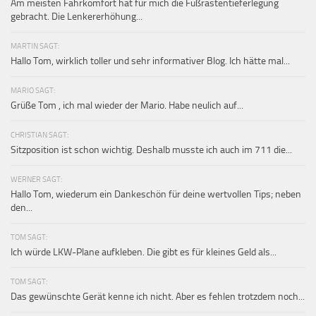
Am meisten Fahrkomfort hat für mich die Fußrastentieferlegung
gebracht. Die Lenkererhöhung...
MARTIN SAGT:
Hallo Tom, wirklich toller und sehr informativer Blog. Ich hätte mal...
MARIO SAGT:
Grüße Tom , ich mal wieder der Mario. Habe neulich auf...
CHRISTIAN SAGT:
Sitzposition ist schon wichtig. Deshalb musste ich auch im 711 die...
WERNER SAGT:
Hallo Tom, wiederum ein Dankeschön für deine wertvollen Tips; neben
den...
TOM SAGT:
Ich würde LKW-Plane aufkleben. Die gibt es für kleines Geld als...
TOM SAGT:
Das gewünschte Gerät kenne ich nicht. Aber es fehlen trotzdem noch...