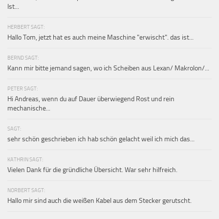
Ist...
HERBERT SAGT:
Hallo Tom, jetzt hat es auch meine Maschine "erwischt". das ist...
BERND SAGT:
Kann mir bitte jemand sagen, wo ich Scheiben aus Lexan/ Makrolon/...
PETER SAGT:
Hi Andreas, wenn du auf Dauer überwiegend Rost und rein
mechanische...
SAGT:
sehr schön geschrieben ich hab schön gelacht weil ich mich das...
KATHRIN SAGT:
Vielen Dank für die gründliche Übersicht. War sehr hilfreich.
NORBERT SAGT:
Hallo mir sind auch die weißen Kabel aus dem Stecker gerutscht.