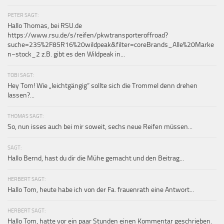
PETER SAGT:
Hallo Thomas, bei RSU.de
https://www.rsu.de/s/reifen/pkwtransporteroffroad?
suche=235%2F85R16%20wildpeak&filter=coreBrands_Alle%20Marke
n~stock_2 z.B. gibt es den Wildpeak in...
TOBI SAGT:
Hey Tom! Wie „leichtgängig“ sollte sich die Trommel denn drehen
lassen?...
THOMAS SAGT:
So, nun isses auch bei mir soweit, sechs neue Reifen müssen...
SAGT:
Hallo Bernd, hast du dir die Mühe gemacht und den Beitrag...
HERBERT SAGT:
Hallo Tom, heute habe ich von der Fa. frauenrath eine Antwort...
HERBERT SAGT:
Hallo Tom, hatte vor ein paar Stunden einen Kommentar geschrieben.