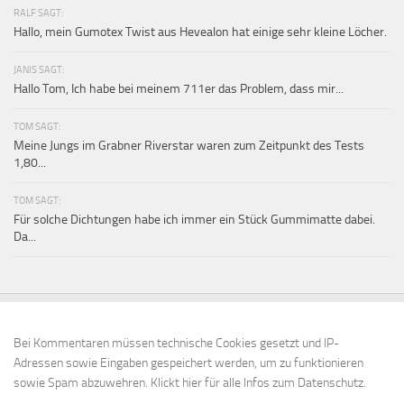
RALF SAGT:
Hallo, mein Gumotex Twist aus Hevealon hat einige sehr kleine Löcher.
JANIS SAGT:
Hallo Tom, Ich habe bei meinem 711er das Problem, dass mir...
TOM SAGT:
Meine Jungs im Grabner Riverstar waren zum Zeitpunkt des Tests
1,80...
TOM SAGT:
Für solche Dichtungen habe ich immer ein Stück Gummimatte dabei.
Da...
Bei Kommentaren müssen technische Cookies gesetzt und IP-
Adressen sowie Eingaben gespeichert werden, um zu funktionieren
sowie Spam abzuwehren.
Klickt hier für alle Infos zum Datenschutz.