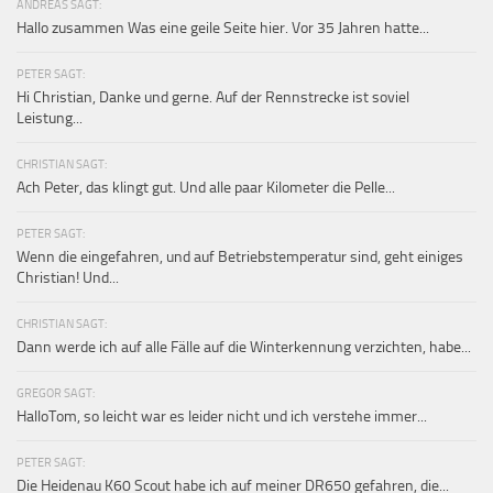
ANDREAS SAGT:
Hallo zusammen Was eine geile Seite hier. Vor 35 Jahren hatte...
PETER SAGT:
Hi Christian, Danke und gerne. Auf der Rennstrecke ist soviel
Leistung...
CHRISTIAN SAGT:
Ach Peter, das klingt gut. Und alle paar Kilometer die Pelle...
PETER SAGT:
Wenn die eingefahren, und auf Betriebstemperatur sind, geht einiges
Christian! Und...
CHRISTIAN SAGT:
Dann werde ich auf alle Fälle auf die Winterkennung verzichten, habe...
GREGOR SAGT:
HalloTom, so leicht war es leider nicht und ich verstehe immer...
PETER SAGT:
Die Heidenau K60 Scout habe ich auf meiner DR650 gefahren, die...