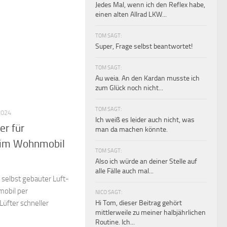
Jedes Mal, wenn ich den Reflex habe,
einen alten Allrad LKW...
TOM SAGT:
Super, Frage selbst beantwortet!
TOM SAGT:
Au weia. An den Kardan musste ich
zum Glück noch nicht...
TOM SAGT:
2024
Ich weiß es leider auch nicht, was
r für
man da machen könnte.
 im Wohnmobil
TOM SAGT:
Also ich würde an deiner Stelle auf
alle Fälle auch mal...
 selbst gebauter Luft-
obil per
NICO SAGT:
üfter schneller
Hi Tom, dieser Beitrag gehört
mittlerweile zu meiner halbjährlichen
Routine. Ich...