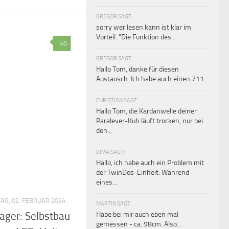
GREGOR SAGT:
sorry wer lesen kann ist klar im
Vorteil. "Die Funktion des...
40
GREGOR SAGT:
Hallo Tom, danke für diesen
Austausch. Ich habe auch einen 711...
CHRISTIAN SAGT:
Hallo Tom, die Kardanwelle deiner
Paralever-Kuh läuft trocken, nur bei
den...
DIMA SAGT:
Hallo, ich habe auch ein Problem mit
der TwinDos-Einheit. Während
eines...
TAG, 02. FEBRUAR 2024
MARTIN SAGT:
äger: Selbstbau
Habe bei mir auch eben mal
gemessen - ca. 98cm. Also...