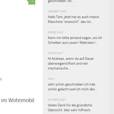
geschrieben. Ist...
2
HERBERT SAGT:
Hallo Tom, jetzt hat es auch meine
Maschine "erwischt". das ist...
BERND SAGT:
Kann mir bitte jemand sagen, wo ich
Scheiben aus Lexan/ Makrolon/...
PETER SAGT:
Hi Andreas, wenn du auf Dauer
überwiegend Rost und rein
mechanische...
G
SAGT:
sehr schön geschrieben ich hab
schön gelacht weil ich mich das...
g im Wohnmobil
KATHRIN SAGT:
Vielen Dank für die gründliche
Übersicht. War sehr hilfreich.