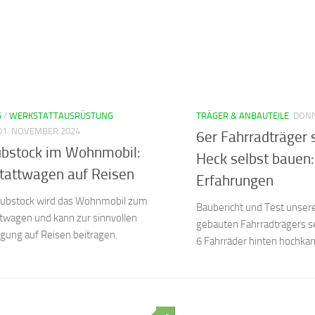
G
/
WERKSTATTAUSRÜSTUNG
TRÄGER & ANBAUTEILE
DONN
 01. NOVEMBER 2024
6er Fahrradträger
ubstock im Wohnmobil:
Heck selbst bauen:
tattwagen auf Reisen
Erfahrungen
aubstock wird das Wohnmobil zum
Baubericht und Test unsere
twagen und kann zur sinnvollen
gebauten Fahrradträgers s
gung auf Reisen beitragen.
6 Fahrräder hinten hochka