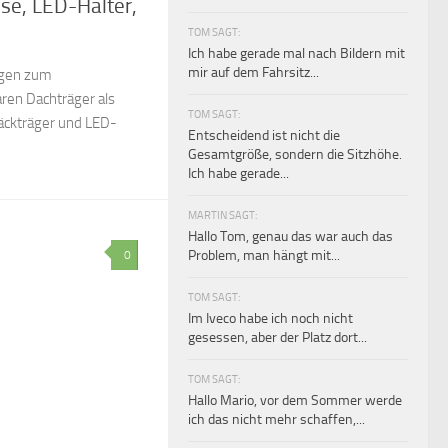
sse, LED-Halter,
TOM SAGT:
Ich habe gerade mal nach Bildern mit
mir auf dem Fahrsitz...
ngen zum
ren Dachträger als
TOM SAGT:
äckträger und LED-
Entscheidend ist nicht die
Gesamtgröße, sondern die Sitzhöhe.
Ich habe gerade...
MARTIN SAGT:
Hallo Tom, genau das war auch das
Problem, man hängt mit...
0
TOM SAGT:
Im Iveco habe ich noch nicht
gesessen, aber der Platz dort...
TOM SAGT:
Hallo Mario, vor dem Sommer werde
ich das nicht mehr schaffen,...