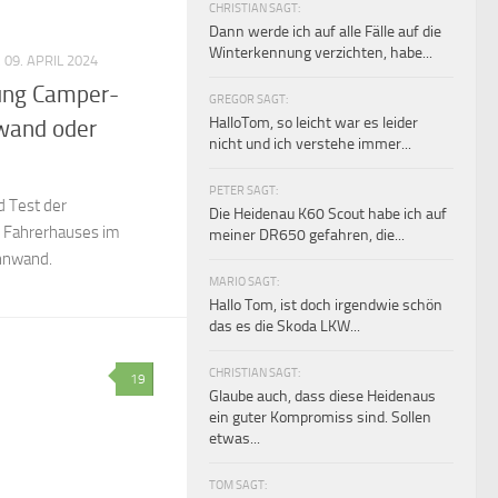
CHRISTIAN SAGT:
Dann werde ich auf alle Fälle auf die
Winterkennung verzichten, habe...
 09. APRIL 2024
ung Camper-
GREGOR SAGT:
HalloTom, so leicht war es leider
wand oder
nicht und ich verstehe immer...
PETER SAGT:
d Test der
Die Heidenau K60 Scout habe ich auf
 Fahrerhauses im
meiner DR650 gefahren, die...
nnwand.
MARIO SAGT:
Hallo Tom, ist doch irgendwie schön
das es die Skoda LKW...
CHRISTIAN SAGT:
19
Glaube auch, dass diese Heidenaus
ein guter Kompromiss sind. Sollen
etwas...
TOM SAGT: