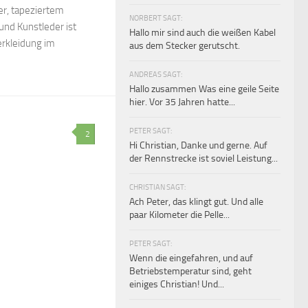
er, tapeziertem
NORBERT SAGT:
und Kunstleder ist
Hallo mir sind auch die weißen Kabel
erkleidung im
aus dem Stecker gerutscht.
ANDREAS SAGT:
Hallo zusammen Was eine geile Seite
hier. Vor 35 Jahren hatte...
PETER SAGT:
2
Hi Christian, Danke und gerne. Auf
der Rennstrecke ist soviel Leistung...
CHRISTIAN SAGT:
Ach Peter, das klingt gut. Und alle
paar Kilometer die Pelle...
PETER SAGT:
Wenn die eingefahren, und auf
Betriebstemperatur sind, geht
einiges Christian! Und...