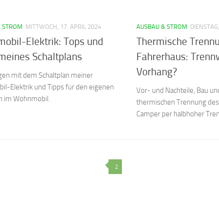
& STROM
MITTWOCH, 17. APRIL 2024
AUSBAU & STROM
DIENSTAG,
bil-Elektrik: Tops und
Thermische Trenn
meines Schaltplans
Fahrerhaus: Trenn
Vorhang?
gen mit dem Schaltplan meiner
l-Elektrik und Tipps für den eigenen
Vor- und Nachteile, Bau un
an im Wohnmobil.
thermischen Trennung des
Camper per halbhoher Tre
2