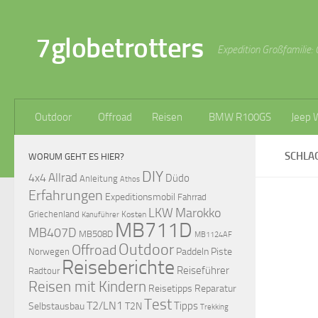
Zum Inhalt springen
7globetrotters
Expedition Großfamilie: 
Outdoor
Offroad
Reisen
BMW R100GS
Jeep 
SCHLA
WORUM GEHT ES HIER?
DIY
Allrad
4x4
Düdo
Anleitung
Athos
Erfahrungen
Expeditionsmobil
Fahrrad
LKW
Marokko
Griechenland
Kosten
Kanuführer
MB711D
MB407D
MB508D
MB1124AF
Outdoor
Offroad
Paddeln
Piste
Norwegen
Reiseberichte
Reiseführer
Radtour
Reisen mit Kindern
Reisetipps
Reparatur
Test
T2/LN1
Tipps
Selbstausbau
T2N
Trekking