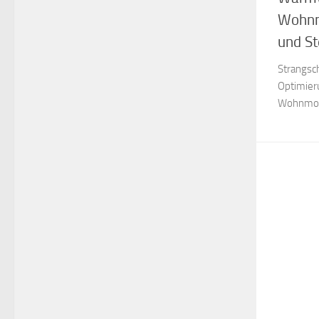
Wohnm
und St
Strangsc
Optimier
Wohnmobi