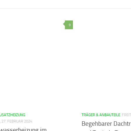
9
USATZHEIZUNG
TRÄGER & ANBAUTEILE
FREI
, 27. FEBRUAR 2024
Begehbarer Dachtr
asserheizung im