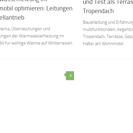
und Test als Terra
obil optimieren: Leitungen
Tropendach
ellantrieb
Bauanleitung und Erfahru
hema, Überraschungen und
multifunktionalen, begehba
ungen der Warmwasserheizung im
Tropendach, Terrasse, Gep
l für wohlige Wärme auf Winterreisen.
Halter am Wohnmobil.
8