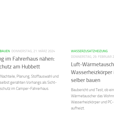
 BAUEN
DONNERSTAG, 21. MÄRZ 2024
WASSERZUSATZHEIZUNG
DONNERSTAG, 29. FEBRUAR 
ng im Fahrerhaus nähen:
Luft-Wärmetausche
schutz am Hubbett
Wasserheizkörper
Nachteile, Planung, Stoffauswahl und
selber bauen
selbst genähten Vorhangs als Sicht-
eschutz im Camper-Fahrerhaus.
Baubericht und Test, ob ein
Wärmetauscher das Wohnm
Wasserheizkörper und PC-L
aufheizt.