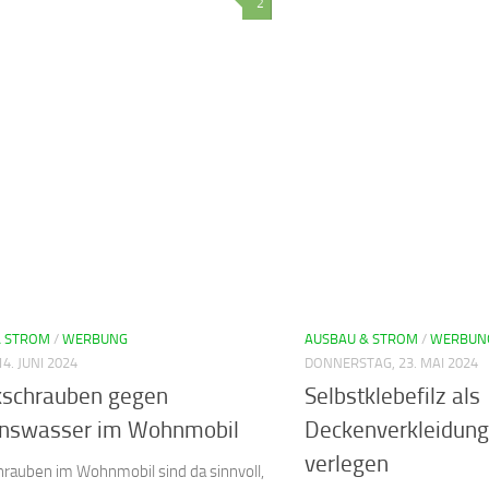
2
& STROM
/
WERBUNG
AUSBAU & STROM
/
WERBUN
14. JUNI 2024
DONNERSTAG, 23. MAI 2024
kschrauben gegen
Selbstklebefilz als
nswasser im Wohnmobil
Deckenverkleidun
verlegen
hrauben im Wohnmobil sind da sinnvoll,