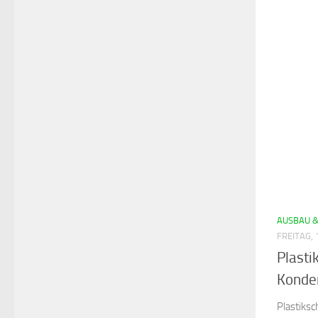
AUSBAU 
FREITAG, 
Plasti
Konde
Plastiksc