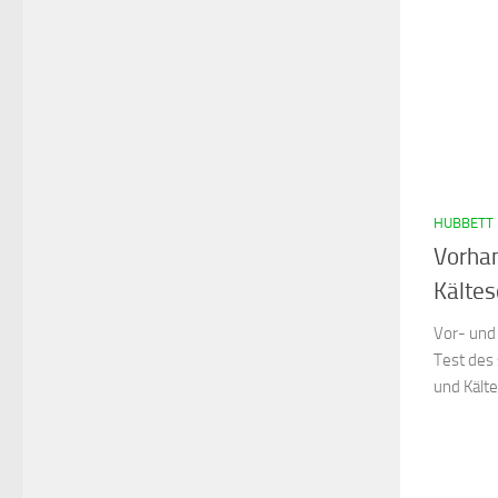
HUBBETT
Vorha
Kälte
Vor- und 
Test des 
und Kält