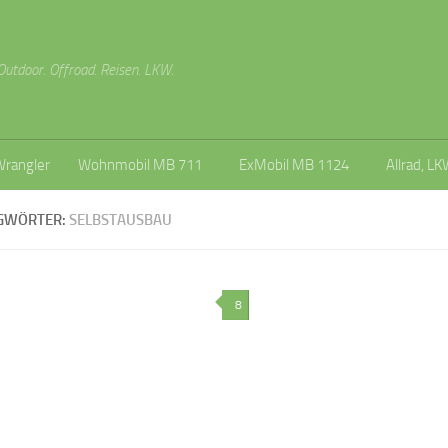
Outdoor. Offroad. Reisen. LKW.
Wrangler
Wohnmobil MB 711
ExMobil MB 1124
Allrad, LK
GWÖRTER:
SELBSTAUSBAU
8