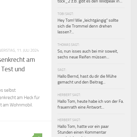
tock_2 z.B. gibt es den Wildpeak in...
TOBI SAGT:
Hey Tom! Wie „leichtgängig“ sollte
sich die Trommel denn drehen
lassen?...
THOMAS SAGT:
ERSTAG, 11. JULI 2024
So, nun isses auch bei mir soweit,
sechs neue Reifen müssen...
 senkrecht am
 Test und
SAGT:
Hallo Bernd, hast du dir die Mühe
gemacht und den Beitrag...
s selbst
HERBERT SAGT:
enkrecht am Heck für
Hallo Tom, heute habe ich von der Fa.
nt am Wohnmobil.
frauenrath eine Antwort...
HERBERT SAGT:
Hallo Tom, hatte vor ein paar
Stunden einen Kommentar