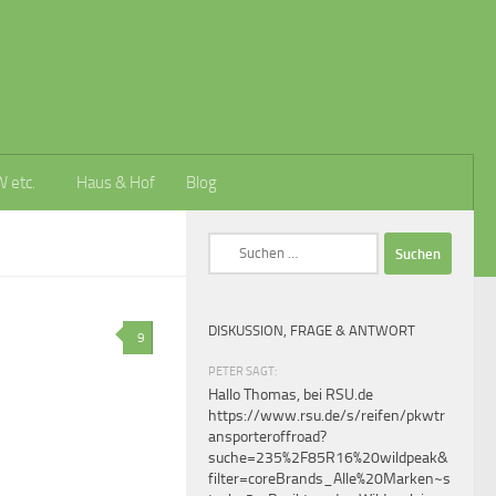
W etc.
Haus & Hof
Blog
Suchen
nach:
DISKUSSION, FRAGE & ANTWORT
9
PETER SAGT:
Hallo Thomas, bei RSU.de
https://www.rsu.de/s/reifen/pkwtr
ansporteroffroad?
suche=235%2F85R16%20wildpeak&
filter=coreBrands_Alle%20Marken~s