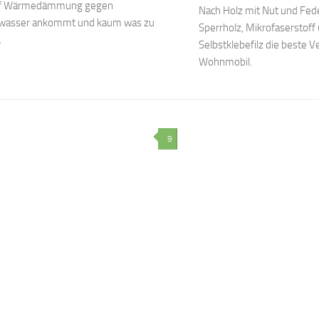
uf Wärmedämmung gegen
Nach Holz mit Nut und Fed
wasser ankommt und kaum was zu
Sperrholz, Mikrofaserstoff 
.
Selbstklebefilz die beste V
Wohnmobil.
9