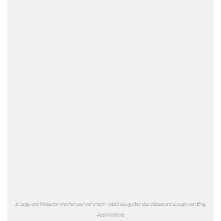
5 Jungs und Mädchen machen sich vor einem Tablet lustig über das altbackene Design von Bing,
Postmoderne