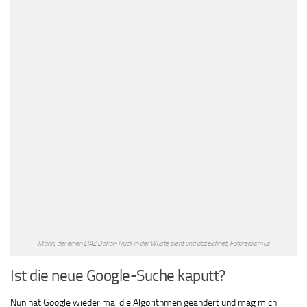
Mann, der einen LIAZ Dakar-Truck in der Wüste sieht und abzeichnet, Fotorealismus
Ist die neue Google-Suche kaputt?
Nun hat Google wieder mal die Algorithmen geändert und mag mich