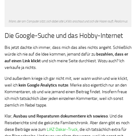
Mann, der am Computer sitzt, sich dabei alte LKWs anschaut und sich die Haare rauft, Realismus
Die Google-Suche und das Hobby-Internet
Bis jetzt dachte ich immer, dass mich das alles nichts angeht. Schließlich
würde ich nie auf die Idee kommen, jemand dafür zu
bezahlen, dass er
auf einen Link
klickt
und sich meine Seite durchliest. Wozu auch? Ich
verkaufe ja nichts.
Und außerdem kriege ich gar nicht mit, wer wann wohin und wie klickt,
weil ich
kein Google Analytics nutze
. Merke also eigentlich nur an den
Kommentaren, ob und wie jemand einen Beitrag findet. Insofern freue
ich mich tatsächlich über jeden einzelnen Kommentar, weil ich sonst
ziemlich im Nebel tappe.
Klar,
Ausbau und Reparaturen dokumentiere ich sowieso
. Und die
Reiseberichte sind die gekürzte Familienchronik. Aber dann gibt es noch
diese Beiträge wie zum
LIAZ Dakar-Truck
, die ich tatsächlich extra für