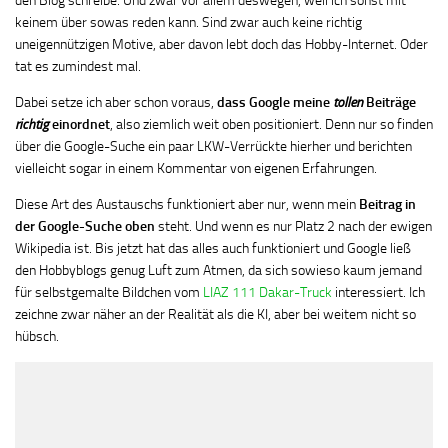
den Blog schreibe. Und zwar vor allem deswegen, weil ich sonst mit
keinem über sowas reden kann. Sind zwar auch keine richtig
uneigennützigen Motive, aber davon lebt doch das Hobby-Internet. Oder
tat es zumindest mal.
Dabei setze ich aber schon voraus,
dass Google meine
tollen
Beiträge
richtig
einordnet
, also ziemlich weit oben positioniert. Denn nur so finden
über die Google-Suche ein paar LKW-Verrückte hierher und berichten
vielleicht sogar in einem Kommentar von eigenen Erfahrungen.
Diese Art des Austauschs funktioniert aber nur, wenn mein
Beitrag in
der Google-Suche
oben
steht. Und wenn es nur Platz 2 nach der ewigen
Wikipedia ist. Bis jetzt hat das alles auch funktioniert und Google ließ
den Hobbyblogs genug Luft zum Atmen, da sich sowieso kaum jemand
für selbstgemalte Bildchen vom
LIAZ 111 Dakar-Truck
interessiert. Ich
zeichne zwar näher an der Realität als die KI, aber bei weitem nicht so
hübsch.