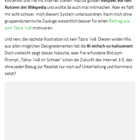
kostenlos und frei ins Internet stellen. Hab da großen
Respekt vor den
Autoren der Wikipedia
und wollte da auch mal mitmachen. Aber es fällt
mir echt schwer, mich diesem System unterzuordnen. Kann mich ohne
gruppendynamische Zwänge wesentlich besser für einen
Beitrag wie
zum Tatra 148
motivieren.
Und nein, die nächste Illustration ist kein Tatra 148. Diesen wilden Mix
aus allen möglichen Designelementen hat die
KI einfach so halluziniert
.
Doch vielleicht zeigt dieses hübsche, aber frei erfundene Bild zum
Prompt „Tatra-148 im Schnee“ schon die Zukunft des Internet 3.0, das
ohne jeden Bezug zur Realität nur noch auf Unterhaltung und Kommerz
setzt?