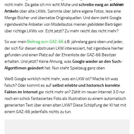
nicht mehr. Da gebe ich mir echt Mühe und
schreibe ewig an
schönen
Artikeln
über alte LKWs. Sammle über Jahre eigene Fotos, lese eine
Menge Bücher und übersetze Originalquellen. Und dann zieht Google
irgendwelche Anbieter von Modellautos meinen
gebildeten
Beiträgen
über richtige LKWs vor. Echt jetzt? Zu mehr reicht das nicht mehr?
So war mein
Beitrag zum GAZ-66
z.B. jahrelang ganz oben und jeder,
der sich für diesen abstrusen LKW interessiert, hat irgendwie hierher
gefunden und einen Platz auf der Ehrenliste der GAZ-66 Besitzer
erhalten. Und jetzt? Keine Ahnung, was
Google wieder an den Such-
Algorithmen geändert
hat. Nun steht Spielzeug ganz oben.
Weiß Google wirklich nicht mehr, was ein LKW ist? Mache ich was
falsch? Oder kommt es auf
selbst erlebte und historisch korrekte
Fakten im Internet
gar nicht mehr an? Zählt im neuen Internet 3.0 nur
noch ein schick fantasiertes Foto als Illustration zu einem automatisch
generierten Text über einen alten LKW? Diese Schöpfung der KI hat mit
einem GAZ-66 jedenfalls nichts zu tun.