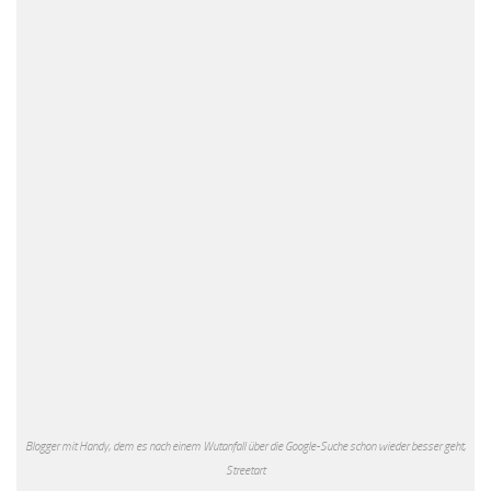
Blogger mit Handy, dem es nach einem Wutanfall über die Google-Suche schon wieder besser geht,
Streetart