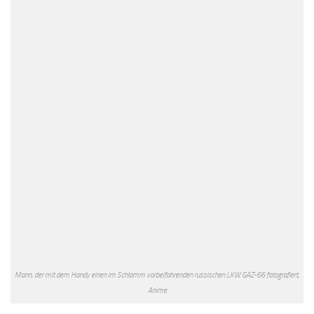
Mann, der mit dem Handy einen im Schlamm vorbeifahrenden russischen LKW GAZ-66 fotografiert,
Anime