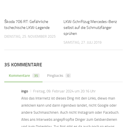
Škoda 706 RT: Gefährliche
LKW-Schriftzug Mercedes-Benz
tschechische LKW-Legende
selbst auf die Schmutzfänger
sprühen
DIENSTAG, 25. NOVEMBER 2025
SAMSTAG, 27. JULI 2019
35 KOMMENTARE
Kommentare
35
Pingbacks
0
ingo
Freitag, 09. Februar 2024 um 20:16 Uhr
Also das Internetz ist dieses Ding mit den Links, diewo man
anklicken kann und dann irgendwo landet, nicht Google oder
andere Suchmaschinen. Auch nicht Instagram oder Facebuch.
Alles ans Interwebs angepfropfte Dinger zum Geldverdienen
und zum Datenklau. Zur Not gibt es da auch noch so etwas