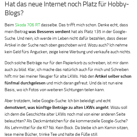
Hat das neue Internet noch Platz für Hobby-
Blogs?
Beim
Skoda 706 RT
dasselbe. Das trifft mich schon. Denke echt, dass
mein Beitrag
was Besseres verdient
hat als Platz 135 in der Google-
Suche. Und nein, ich werde im Leben nicht dafür bezahlen, dass dieser
Artikel in der Suche nach oben geschoben wird. Wozu auch? Ich nehme
kein Geld fürs Angucken, zeige keine Werbung und verkaufe auch nichts.
Doch solche Beiträge nur für den Papierkorb zu schreiben, ist mir dann
auch zu blöd. Klar, ich mache das natürlich auch für mich und Schreiben
hilft mir bei meiner Neugier für alte LKWs. Hab den
Artikel
selber schon
fünfmal durchgelesen
und mich daran gefreut. Und da ist nun eine
Basis, wo ich Fotos von weiteren Sichtungen teilen kann.
Aber trotzdem, liebe Google-Suche: Ich bin beleidigt und echt
demotiviert, was künftige Beiträge zu alten LKWs angeht
. Wozu soll
ich denn die Geschichte alter LKWs noch mal von einer anderen Seite
beleuchten? Als Deckmäntelchen für die kommerzielle Google-Suche?
Als Lehrmittel für die KI? Nö. Kein Bock. Da bleibe ich am Kamin sitzen,
lese meine Bücher, trinke Tee und halte die Füße still.