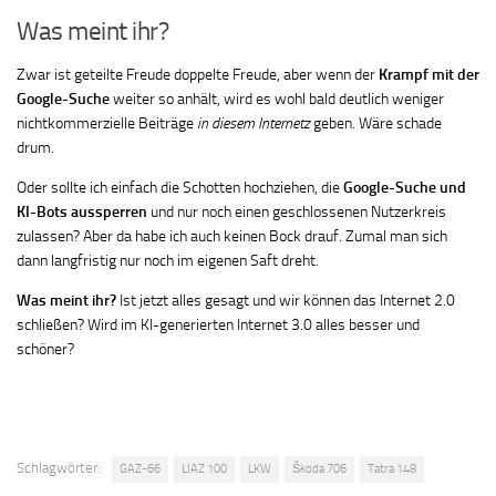
Was meint ihr?
Zwar ist geteilte Freude doppelte Freude, aber wenn der
Krampf mit der
Google-Suche
weiter so anhält, wird es wohl bald deutlich weniger
nichtkommerzielle Beiträge
in
diesem Internetz
geben. Wäre schade
drum.
Oder sollte ich einfach die Schotten hochziehen, die
Google-Suche und
KI-Bots aussperren
und nur noch einen geschlossenen Nutzerkreis
zulassen? Aber da habe ich auch keinen Bock drauf. Zumal man sich
dann langfristig nur noch im eigenen Saft dreht.
Was meint ihr?
Ist jetzt alles gesagt und wir können das Internet 2.0
schließen? Wird im KI-generierten Internet 3.0 alles besser und
schöner?
Schlagwörter:
GAZ-66
LIAZ 100
LKW
Škoda 706
Tatra 148