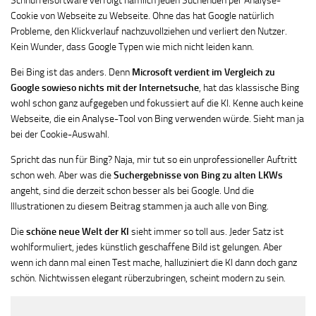
Schnüffelsoftware verfolgt nämlich jeden Suchenden per Analyse-
Cookie von Webseite zu Webseite. Ohne das hat Google natürlich
Probleme, den Klickverlauf nachzuvollziehen und verliert den Nutzer.
Kein Wunder, dass Google Typen wie mich nicht leiden kann.
Bei Bing ist das anders. Denn
Microsoft verdient im Vergleich zu
Google sowieso nichts mit der Internetsuche
, hat das klassische Bing
wohl schon ganz aufgegeben und fokussiert auf die KI. Kenne auch keine
Webseite, die ein Analyse-Tool von Bing verwenden würde. Sieht man ja
bei der Cookie-Auswahl.
Spricht das nun für Bing? Naja, mir tut so ein unprofessioneller Auftritt
schon weh. Aber was die
Suchergebnisse von Bing zu alten LKWs
angeht, sind die derzeit schon besser als bei Google. Und die
Illustrationen zu diesem Beitrag stammen ja auch alle von Bing.
Die
schöne neue Welt der KI
sieht immer so toll aus. Jeder Satz ist
wohlformuliert, jedes künstlich geschaffene Bild ist gelungen. Aber
wenn ich dann mal einen Test mache, halluziniert die KI dann doch ganz
schön. Nichtwissen elegant rüberzubringen, scheint modern zu sein.