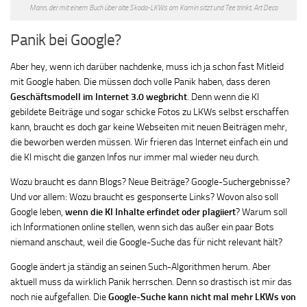
Mann, der mit einem Buch über alte Skoda-LKWs am Kamin sitzt und Tee trinkt, Art Deco
Panik bei Google?
Aber hey, wenn ich darüber nachdenke, muss ich ja schon fast Mitleid
mit Google haben. Die müssen doch volle Panik haben, dass deren
Geschäftsmodell im Internet 3.0
wegbricht
. Denn wenn die KI
gebildete Beiträge und sogar schicke Fotos zu LKWs selbst erschaffen
kann, braucht es doch gar keine Webseiten mit neuen Beiträgen mehr,
die beworben werden müssen. Wir frieren das Internet einfach ein und
die KI mischt die ganzen Infos nur immer mal wieder neu durch.
Wozu braucht es dann Blogs? Neue Beiträge? Google-Suchergebnisse?
Und vor allem: Wozu braucht es gesponserte Links? Wovon also soll
Google leben,
wenn die KI Inhalte erfindet oder plagiiert
? Warum soll
ich Informationen online stellen, wenn sich das außer ein paar Bots
niemand anschaut, weil die Google-Suche das für nicht relevant hält?
Google ändert ja ständig an seinen Such-Algorithmen herum. Aber
aktuell muss da wirklich Panik herrschen. Denn so drastisch ist mir das
noch nie aufgefallen. Die
Google-Suche
kann nicht mal mehr LKWs von