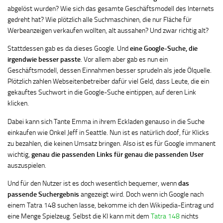
abgelöst wurden? Wie sich das gesamte Geschäftsmodell des Internets
gedreht hat? Wie plötzlich alle Suchmaschinen, die nur Fläche für
Werbeanzeigen verkaufen wollten, alt aussahen? Und zwar richtig alt?
Stattdessen gab es da dieses Google. Und
eine Google-Suche, die
irgendwie besser passte
. Vor allem aber gab es nun ein
Geschäftsmodell, dessen Einnahmen besser sprudeln als jede Ölquelle.
Plötzlich zahlen Webseitenbetreiber dafür viel Geld, dass Leute, die ein
gekauftes Suchwort in die Google-Suche eintippen, auf deren Link
klicken.
Dabei kann sich Tante Emma in ihrem Eckladen genauso in die Suche
einkaufen wie Onkel Jeff in Seattle. Nun ist es natürlich doof, für Klicks
zu bezahlen, die keinen Umsatz bringen. Also ist es für Google immanent
wichtig,
genau die passenden Links für genau die passenden User
auszuspielen.
Und für den Nutzer ist es doch wesentlich bequemer, wenn
das
passende Suchergebnis
angezeigt wird. Doch wenn ich Google nach
einem Tatra 148 suchen lasse, bekomme ich den Wikipedia-Eintrag und
eine Menge Spielzeug. Selbst die KI kann mit dem
Tatra 148
nichts