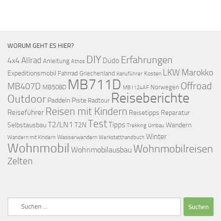
WORUM GEHT ES HIER?
DIY
Erfahrungen
Allrad
4x4
Düdo
Anleitung
Athos
LKW
Marokko
Expeditionsmobil
Fahrrad
Griechenland
Kosten
Kanuführer
MB711D
Offroad
MB407D
MB508D
Norwegen
MB1124AF
Reiseberichte
Outdoor
Paddeln
Piste
Radtour
Reisen mit Kindern
Reiseführer
Reisetipps
Reparatur
Test
T2/LN1
Tipps
Selbstausbau
T2N
Wandern
Umbau
Trekking
Winter
Wasserwandern
Werkstatthandbuch
Wandern mit Kindern
Wohnmobil
Wohnmobilreisen
Wohnmobilausbau
Zelten
Suchen
nach: