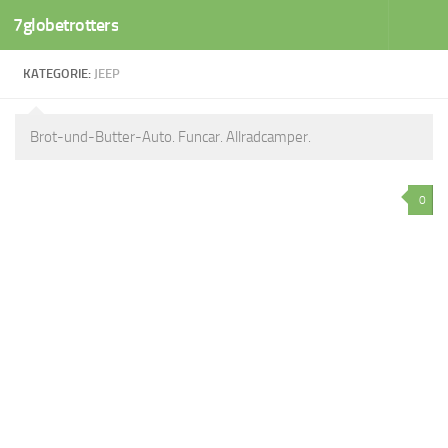
7globetrotters
Zum Inhalt springen
KATEGORIE:
JEEP
Brot-und-Butter-Auto. Funcar. Allradcamper.
0