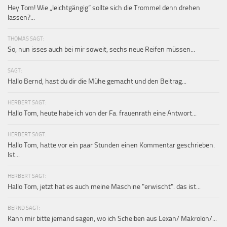
Hey Tom! Wie „leichtgängig“ sollte sich die Trommel denn drehen
lassen?...
THOMAS SAGT:
So, nun isses auch bei mir soweit, sechs neue Reifen müssen...
SAGT:
Hallo Bernd, hast du dir die Mühe gemacht und den Beitrag...
HERBERT SAGT:
Hallo Tom, heute habe ich von der Fa. frauenrath eine Antwort...
HERBERT SAGT:
Hallo Tom, hatte vor ein paar Stunden einen Kommentar geschrieben.
Ist...
HERBERT SAGT:
Hallo Tom, jetzt hat es auch meine Maschine "erwischt". das ist...
BERND SAGT:
Kann mir bitte jemand sagen, wo ich Scheiben aus Lexan/ Makrolon/...