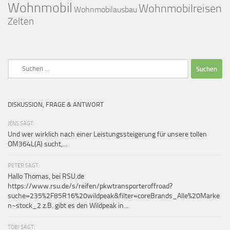
Wohnmobil
Wohnmobilreisen
Wohnmobilausbau
Zelten
Suchen
nach:
DISKUSSION, FRAGE & ANTWORT
JENS SAGT:
Und wer wirklich nach einer Leistungssteigerung für unsere tollen
OM364L(A) sucht,...
PETER SAGT:
Hallo Thomas, bei RSU.de
https://www.rsu.de/s/reifen/pkwtransporteroffroad?
suche=235%2F85R16%20wildpeak&filter=coreBrands_Alle%20Marke
n~stock_2 z.B. gibt es den Wildpeak in...
TOBI SAGT: