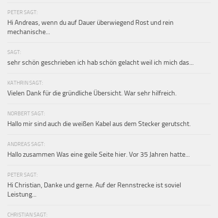
PETER SAGT:
Hi Andreas, wenn du auf Dauer überwiegend Rost und rein
mechanische...
SAGT:
sehr schön geschrieben ich hab schön gelacht weil ich mich das...
KATHRIN SAGT:
Vielen Dank für die gründliche Übersicht. War sehr hilfreich.
NORBERT SAGT:
Hallo mir sind auch die weißen Kabel aus dem Stecker gerutscht.
ANDREAS SAGT:
Hallo zusammen Was eine geile Seite hier. Vor 35 Jahren hatte...
PETER SAGT:
Hi Christian, Danke und gerne. Auf der Rennstrecke ist soviel
Leistung...
CHRISTIAN SAGT: