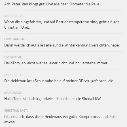
Ach Peter, das klingt gut. Und alle paar Kilometer die Pelle...
PETER SAGT:
Wenn die eingefahren, und auf Betriebstemperatur sind, geht einiges
Christian! Und...
CHRISTIAN SAGT:
Dann werde ich auf alle Fälle auf die Winterkennung verzichten, habe...
GREGOR SAGT:
HalloTom, so leicht war es leider nicht und ich verstehe immer...
PETER SAGT:
Die Heidenau K60 Scout habe ich auf meiner DR650 gefahren, die...
MARIO SAGT:
Hallo Tom, ist doch irgendwie schön das es die Skoda LKW...
CHRISTIAN SAGT:
Glaube auch, dass diese Heidenaus ein guter Kompromiss sind. Sollen
etwas...