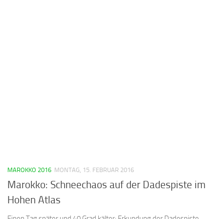
MAROKKO 2016
MONTAG, 15. FEBRUAR 2016
Marokko: Schneechaos auf der Dadespiste im
Hohen Atlas
Einen Tag später und 40 Grad kälter: Erkundung der Dadespiste