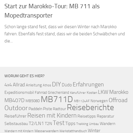
Start zur Marokko-Tour: MB 711 als
Mopedtransporter
Schon lange stand fest, dass wir diesen Winter nach Marokko
fahren. Ebenfalls fest stand, dass wir die beiden Schwälbchen und
die...
WORUM GEHT ES HIER?
DIY
Erfahrungen
Allrad
4x4
Düdo
Anleitung
Athos
LKW
Marokko
Expeditionsmobil
Fahrrad
Griechenland
Kosten
Kanuführer
MB711D
Offroad
MB407D
MB508D
Norwegen
MB1124AF
Reiseberichte
Outdoor
Paddeln
Piste
Radtour
Reisen mit Kindern
Reiseführer
Reisetipps
Reparatur
Test
T2/LN1
Tipps
Selbstausbau
T2N
Wandern
Umbau
Trekking
Winter
Wasserwandern
Werkstatthandbuch
Wandern mit Kindern