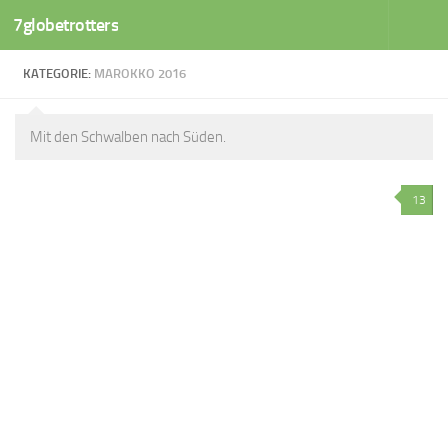
7globetrotters
Zum Inhalt springen
KATEGORIE:
MAROKKO 2016
Mit den Schwalben nach Süden.
13