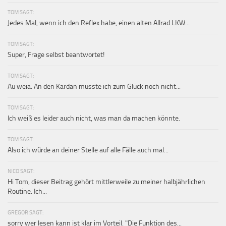
TOM SAGT:
Jedes Mal, wenn ich den Reflex habe, einen alten Allrad LKW...
TOM SAGT:
Super, Frage selbst beantwortet!
TOM SAGT:
Au weia. An den Kardan musste ich zum Glück noch nicht...
TOM SAGT:
Ich weiß es leider auch nicht, was man da machen könnte.
TOM SAGT:
Also ich würde an deiner Stelle auf alle Fälle auch mal...
NICO SAGT:
Hi Tom, dieser Beitrag gehört mittlerweile zu meiner halbjährlichen
Routine. Ich...
GREGOR SAGT:
sorry wer lesen kann ist klar im Vorteil. "Die Funktion des...