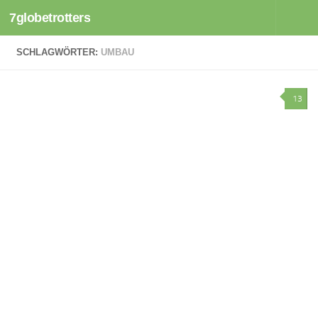
7globetrotters
Zum Inhalt springen
SCHLAGWÖRTER:
UMBAU
13