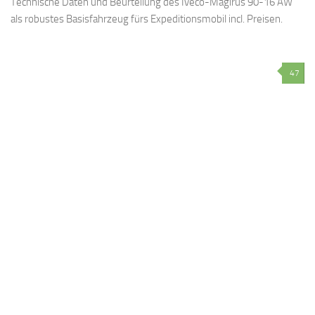
Technische Daten und Beurteilung des Iveco-Magirus 90-16 AW
als robustes Basisfahrzeug fürs Expeditionsmobil incl. Preisen.
47