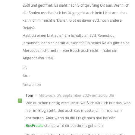
250) und geöffnet. Es sieht nach Sichtprüfung OK aus. Wenn ich
die Spulen mechanisch betätige geht auch kein Licht an – das
kann ich mir nicht erklären. Gibt es davor evtl. noch andere
Relais?
Hast du einen Link zu einem Schaltplan evtl. Kennst du
jemanden, der sich damit auskennt? Ein neues Relais gibt es bei
Mercedes nicht mehr – von Bosch auch nicht – habe ein
Angebot von 179€.
LG
Jörn
Antworten
Tom
Mittwoch, 04. September 2024 um 20:05 Uhr
Wie du schon richtig vermutest, weiß ich wirklich nur das, was
hier im Blog steht. Und auch das musste ich mir mühsam
erarbeiten. Aber wenn du die Frage noch mal bei den
BusFreaks
stellst, wird dir bestimmt geholfen.