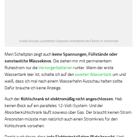
Mobile Akkubox und faltbare Solarpanel vereinfachen die Elektrik im Wohnmobil
Mein Schaltplan zeigt auch
keine Spannungen, Füllstände oder
sonstwelche Mäusekinos
. Die ziehen mir mit permanentem
Ruhestrom nur die
Versorgerbatterien
runter. Wenn der erste
Wassertank leer ist, schalte ich auf den
zweiten Wassertank
um und
weiß, dass ich mal nach einem Wasserhahn Ausschau halten sollte.
Dafür brauche ich keine Anzeige.
Auch der
Kühlschrank ist elektromäßig nicht angeschlossen
. Hab
keinen Bock auf ein paralleles 12-Volt-System. Und der
Absorberkühlschrank läuft sowieso über Gas. Der braucht keinen Strom.
Ansonsten müsste man natürlich auch einen Stromkreis für den
Kühlschrank vorsehen.
Denkt auch daran, dass
jede Elektroinstallation Platz braucht
. Und