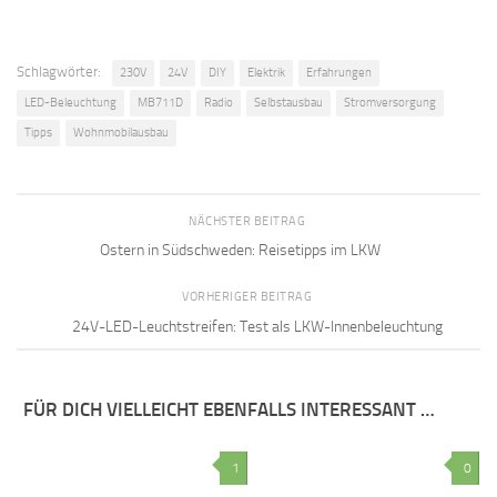
Schlagwörter:
230V
24V
DIY
Elektrik
Erfahrungen
LED-Beleuchtung
MB711D
Radio
Selbstausbau
Stromversorgung
Tipps
Wohnmobilausbau
NÄCHSTER BEITRAG
Ostern in Südschweden: Reisetipps im LKW
VORHERIGER BEITRAG
24V-LED-Leuchtstreifen: Test als LKW-Innenbeleuchtung
FÜR DICH VIELLEICHT EBENFALLS INTERESSANT …
1
0