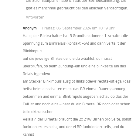
Die Stromlaufpläne habe ich aus der Betriebsanleitung. Die
gibt es manchmal gebraucht bei den üblichen Verdächtigen.
Antworten
Anonym
Freitag, 06. September 2024 um 10:19 Uhr
Hallo, der Blinkschalter hat 3 Grundfunktionen : 1. schaltet die
Spannung zum Blinlrelais (Kontakt +54) und dann verteilt den
Blinkimpuls
auf die jewelige Blinkseide, die du wüählst. du musst
überprüfen, ob beim Zündung-ein und eine blinkseite ein das
Relais irgendwo
am Stecker Binkimpuls ausgibt (links odewr rechts-ist egal) das
heiist beim einschalten muss das BR einmal Dauerspannung
bekommen und einmal Blinkimpuls augeben, schau ob das der
Fall ist und noch eins – hast du ein Bimetal BR noch oder schon
teilelektronischer
Relais ? ,der Bimetal braucht die 2x 21W Birnen pro Seite, sonst
funktioniert es nicht, und der el BR funktioniert teils, und du
kannst