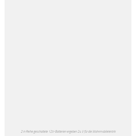
2 in Reihe geschaltete 12V-Batterien ergeben 24 V für die Wohnmobilelektrik