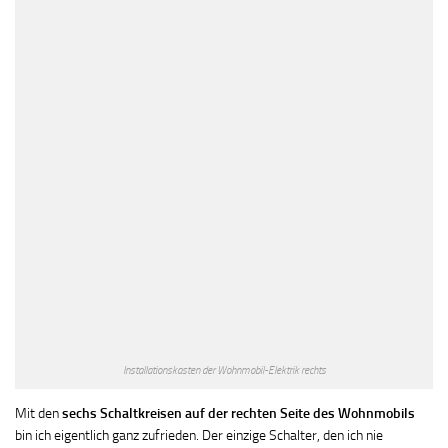
Installationskasten der Wohnmobil-Elektrik rechts
Mit den
sechs Schaltkreisen auf der rechten Seite des Wohnmobils
bin ich eigentlich ganz zufrieden. Der einzige Schalter, den ich nie