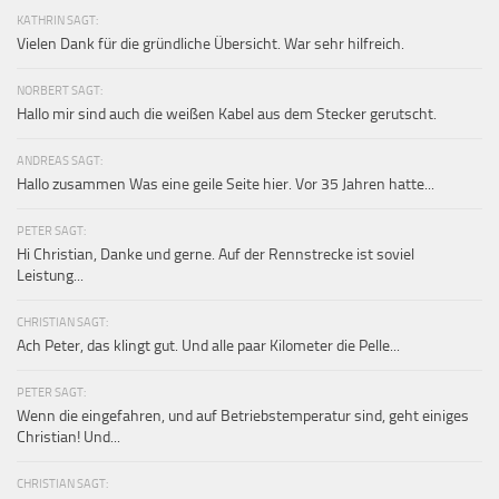
KATHRIN SAGT:
Vielen Dank für die gründliche Übersicht. War sehr hilfreich.
NORBERT SAGT:
Hallo mir sind auch die weißen Kabel aus dem Stecker gerutscht.
ANDREAS SAGT:
Hallo zusammen Was eine geile Seite hier. Vor 35 Jahren hatte...
PETER SAGT:
Hi Christian, Danke und gerne. Auf der Rennstrecke ist soviel
Leistung...
CHRISTIAN SAGT:
Ach Peter, das klingt gut. Und alle paar Kilometer die Pelle...
PETER SAGT:
Wenn die eingefahren, und auf Betriebstemperatur sind, geht einiges
Christian! Und...
CHRISTIAN SAGT: