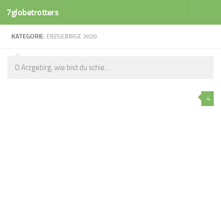
7globetrotters
Zum Inhalt springen
KATEGORIE:
ERZGEBIRGE 2020
O Arzgebirg, wie bist du schie…
4