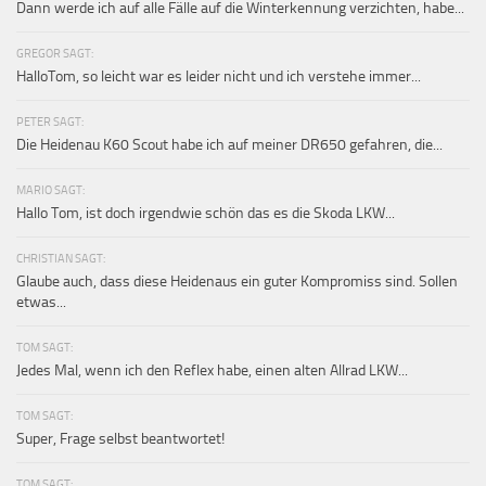
Dann werde ich auf alle Fälle auf die Winterkennung verzichten, habe...
GREGOR SAGT:
HalloTom, so leicht war es leider nicht und ich verstehe immer...
PETER SAGT:
Die Heidenau K60 Scout habe ich auf meiner DR650 gefahren, die...
MARIO SAGT:
Hallo Tom, ist doch irgendwie schön das es die Skoda LKW...
CHRISTIAN SAGT:
Glaube auch, dass diese Heidenaus ein guter Kompromiss sind. Sollen
etwas...
TOM SAGT:
Jedes Mal, wenn ich den Reflex habe, einen alten Allrad LKW...
TOM SAGT:
Super, Frage selbst beantwortet!
TOM SAGT: