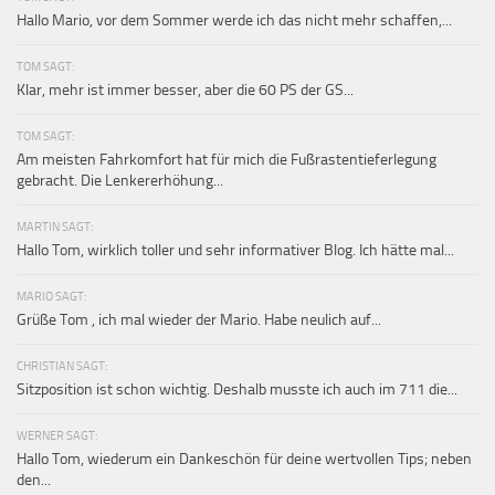
Hallo Mario, vor dem Sommer werde ich das nicht mehr schaffen,...
TOM SAGT:
Klar, mehr ist immer besser, aber die 60 PS der GS...
TOM SAGT:
Am meisten Fahrkomfort hat für mich die Fußrastentieferlegung
gebracht. Die Lenkererhöhung...
MARTIN SAGT:
Hallo Tom, wirklich toller und sehr informativer Blog. Ich hätte mal...
MARIO SAGT:
Grüße Tom , ich mal wieder der Mario. Habe neulich auf...
CHRISTIAN SAGT:
Sitzposition ist schon wichtig. Deshalb musste ich auch im 711 die...
WERNER SAGT:
Hallo Tom, wiederum ein Dankeschön für deine wertvollen Tips; neben
den...