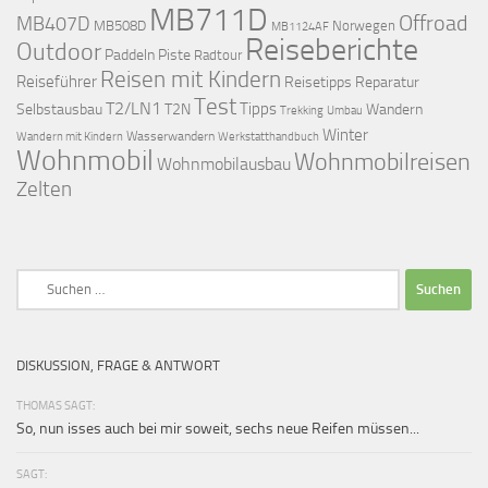
MB711D
Offroad
MB407D
MB508D
Norwegen
MB1124AF
Reiseberichte
Outdoor
Paddeln
Piste
Radtour
Reisen mit Kindern
Reiseführer
Reisetipps
Reparatur
Test
T2/LN1
Tipps
Selbstausbau
T2N
Wandern
Umbau
Trekking
Winter
Wasserwandern
Werkstatthandbuch
Wandern mit Kindern
Wohnmobil
Wohnmobilreisen
Wohnmobilausbau
Zelten
Suchen
nach:
DISKUSSION, FRAGE & ANTWORT
THOMAS SAGT:
So, nun isses auch bei mir soweit, sechs neue Reifen müssen...
SAGT: