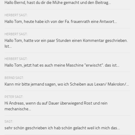
Hallo Bernd, hast du dir die Mühe gemacht und den Beitrag...
HERBERT SAGT:
Hallo Tom, heute habe ich von der Fa. frauenrath eine Antwort...
HERBERT SAGT:
Hallo Tom, hatte vor ein paar Stunden einen Kommentar geschrieben.
Ist...
HERBERT SAGT:
Hallo Tom, jetzt hat es auch meine Maschine "erwischt". das ist...
BERND SAGT:
Kann mir bitte jemand sagen, wo ich Scheiben aus Lexan/ Makrolon/...
PETER SAGT:
Hi Andreas, wenn du auf Dauer überwiegend Rost und rein
mechanische...
SAGT:
sehr schön geschrieben ich hab schön gelacht weil ich mich das...