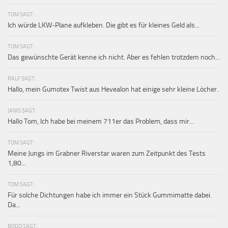
TOM SAGT:
Ich würde LKW-Plane aufkleben. Die gibt es für kleines Geld als...
TOM SAGT:
Das gewünschte Gerät kenne ich nicht. Aber es fehlen trotzdem noch...
RALF SAGT:
Hallo, mein Gumotex Twist aus Hevealon hat einige sehr kleine Löcher.
JANIS SAGT:
Hallo Tom, Ich habe bei meinem 711er das Problem, dass mir...
TOM SAGT:
Meine Jungs im Grabner Riverstar waren zum Zeitpunkt des Tests
1,80...
TOM SAGT:
Für solche Dichtungen habe ich immer ein Stück Gummimatte dabei.
Da...
BODO SAGT: