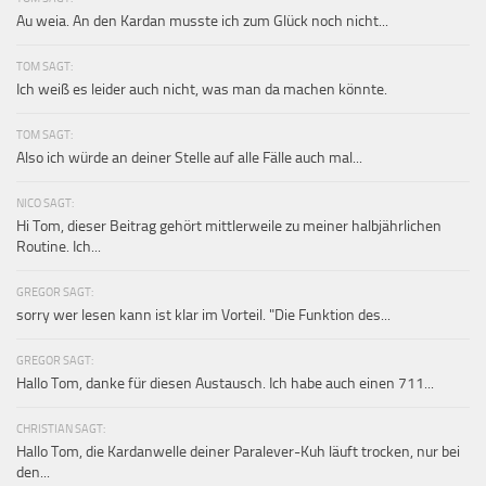
Au weia. An den Kardan musste ich zum Glück noch nicht...
TOM SAGT:
Ich weiß es leider auch nicht, was man da machen könnte.
TOM SAGT:
Also ich würde an deiner Stelle auf alle Fälle auch mal...
NICO SAGT:
Hi Tom, dieser Beitrag gehört mittlerweile zu meiner halbjährlichen
Routine. Ich...
GREGOR SAGT:
sorry wer lesen kann ist klar im Vorteil. "Die Funktion des...
GREGOR SAGT:
Hallo Tom, danke für diesen Austausch. Ich habe auch einen 711...
CHRISTIAN SAGT:
Hallo Tom, die Kardanwelle deiner Paralever-Kuh läuft trocken, nur bei
den...