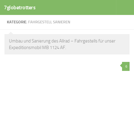
7globetrotters
Zum Inhalt springen
KATEGORIE:
FAHRGESTELL SANIEREN
Umbau und Sanierung des Allrad – Fahrgestells für unser
Expeditionsmobil MB 1124 AF.
6