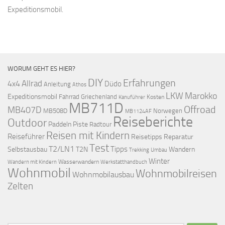
Expeditionsmobil.
WORUM GEHT ES HIER?
DIY
Erfahrungen
Allrad
4x4
Düdo
Anleitung
Athos
LKW
Marokko
Expeditionsmobil
Fahrrad
Griechenland
Kosten
Kanuführer
MB711D
Offroad
MB407D
MB508D
Norwegen
MB1124AF
Reiseberichte
Outdoor
Paddeln
Piste
Radtour
Reisen mit Kindern
Reiseführer
Reisetipps
Reparatur
Test
T2/LN1
Tipps
Selbstausbau
T2N
Wandern
Umbau
Trekking
Winter
Wasserwandern
Werkstatthandbuch
Wandern mit Kindern
Wohnmobil
Wohnmobilreisen
Wohnmobilausbau
Zelten