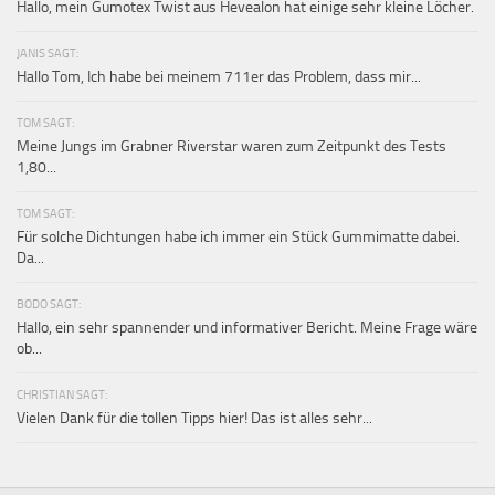
Hallo, mein Gumotex Twist aus Hevealon hat einige sehr kleine Löcher.
JANIS SAGT:
Hallo Tom, Ich habe bei meinem 711er das Problem, dass mir...
TOM SAGT:
Meine Jungs im Grabner Riverstar waren zum Zeitpunkt des Tests
1,80...
TOM SAGT:
Für solche Dichtungen habe ich immer ein Stück Gummimatte dabei.
Da...
BODO SAGT:
Hallo, ein sehr spannender und informativer Bericht. Meine Frage wäre
ob...
CHRISTIAN SAGT:
Vielen Dank für die tollen Tipps hier! Das ist alles sehr...