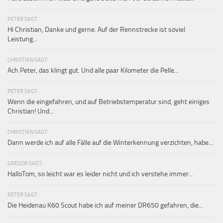
PETER SAGT:
Hi Christian, Danke und gerne. Auf der Rennstrecke ist soviel
Leistung...
CHRISTIAN SAGT:
Ach Peter, das klingt gut. Und alle paar Kilometer die Pelle...
PETER SAGT:
Wenn die eingefahren, und auf Betriebstemperatur sind, geht einiges
Christian! Und...
CHRISTIAN SAGT:
Dann werde ich auf alle Fälle auf die Winterkennung verzichten, habe...
GREGOR SAGT:
HalloTom, so leicht war es leider nicht und ich verstehe immer...
PETER SAGT:
Die Heidenau K60 Scout habe ich auf meiner DR650 gefahren, die...