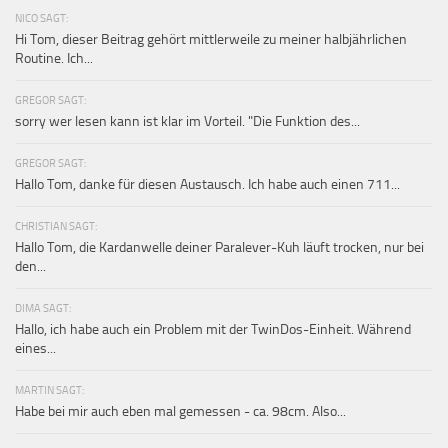
NICO SAGT:
Hi Tom, dieser Beitrag gehört mittlerweile zu meiner halbjährlichen
Routine. Ich...
GREGOR SAGT:
sorry wer lesen kann ist klar im Vorteil. "Die Funktion des...
GREGOR SAGT:
Hallo Tom, danke für diesen Austausch. Ich habe auch einen 711...
CHRISTIAN SAGT:
Hallo Tom, die Kardanwelle deiner Paralever-Kuh läuft trocken, nur bei
den...
DIMA SAGT:
Hallo, ich habe auch ein Problem mit der TwinDos-Einheit. Während
eines...
MARTIN SAGT:
Habe bei mir auch eben mal gemessen - ca. 98cm. Also...