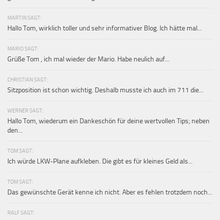
MARTIN SAGT:
Hallo Tom, wirklich toller und sehr informativer Blog. Ich hätte mal...
MARIO SAGT:
Grüße Tom , ich mal wieder der Mario. Habe neulich auf...
CHRISTIAN SAGT:
Sitzposition ist schon wichtig. Deshalb musste ich auch im 711 die...
WERNER SAGT:
Hallo Tom, wiederum ein Dankeschön für deine wertvollen Tips; neben
den...
TOM SAGT:
Ich würde LKW-Plane aufkleben. Die gibt es für kleines Geld als...
TOM SAGT:
Das gewünschte Gerät kenne ich nicht. Aber es fehlen trotzdem noch...
RALF SAGT: