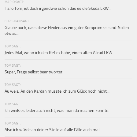
MARIO SAGT:
Hallo Tom, ist doch irgendwie schön das es die Skoda LKW...
CHRISTIAN SAGT:
Glaube auch, dass diese Heidenaus ein guter Kompromiss sind. Sollen
etwas...
TOM SAGT:
Jedes Mal, wenn ich den Reflex habe, einen alten Allrad LKW...
TOM SAGT:
Super, Frage selbst beantwortet!
TOM SAGT:
Au weia. An den Kardan musste ich zum Glück noch nicht...
TOM SAGT:
Ich weiß es leider auch nicht, was man da machen könnte.
TOM SAGT:
Also ich würde an deiner Stelle auf alle Fälle auch mal...