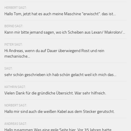
HERBERT SAGT:
Hallo Tom, jetzt hat es auch meine Maschine "erwischt". das ist...
BERND SAGT:
Kann mir bitte jemand sagen, wo ich Scheiben aus Lexan/ Makrolon/...
PETER SAGT:
Hi Andreas, wenn du auf Dauer überwiegend Rost und rein
mechanische...
SAGT:
sehr schön geschrieben ich hab schön gelacht weil ich mich das...
KATHRIN SAGT:
Vielen Dank für die gründliche Übersicht. War sehr hilfreich.
NORBERT SAGT:
Hallo mir sind auch die weißen Kabel aus dem Stecker gerutscht.
ANDREAS SAGT:
Hallo zusammen Was eine geile Seite hier. Vor 35 Jahren hatte...