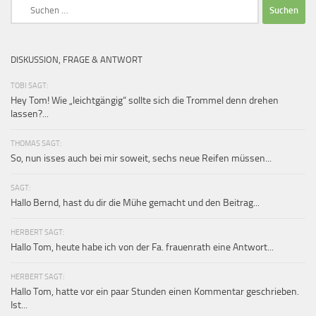
Suchen
nach:
DISKUSSION, FRAGE & ANTWORT
TOBI SAGT:
Hey Tom! Wie „leichtgängig“ sollte sich die Trommel denn drehen
lassen?...
THOMAS SAGT:
So, nun isses auch bei mir soweit, sechs neue Reifen müssen...
SAGT:
Hallo Bernd, hast du dir die Mühe gemacht und den Beitrag...
HERBERT SAGT:
Hallo Tom, heute habe ich von der Fa. frauenrath eine Antwort...
HERBERT SAGT:
Hallo Tom, hatte vor ein paar Stunden einen Kommentar geschrieben.
Ist...