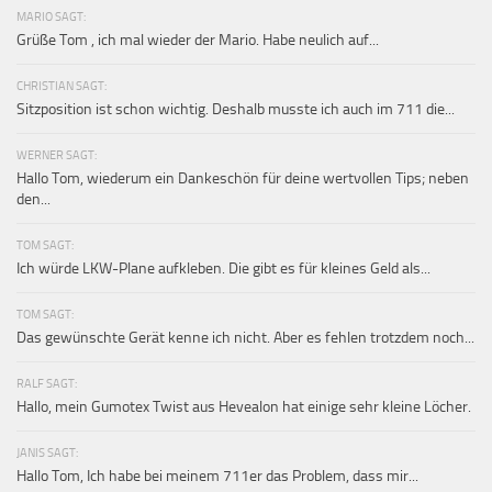
MARIO SAGT:
Grüße Tom , ich mal wieder der Mario. Habe neulich auf...
CHRISTIAN SAGT:
Sitzposition ist schon wichtig. Deshalb musste ich auch im 711 die...
WERNER SAGT:
Hallo Tom, wiederum ein Dankeschön für deine wertvollen Tips; neben
den...
TOM SAGT:
Ich würde LKW-Plane aufkleben. Die gibt es für kleines Geld als...
TOM SAGT:
Das gewünschte Gerät kenne ich nicht. Aber es fehlen trotzdem noch...
RALF SAGT:
Hallo, mein Gumotex Twist aus Hevealon hat einige sehr kleine Löcher.
JANIS SAGT:
Hallo Tom, Ich habe bei meinem 711er das Problem, dass mir...