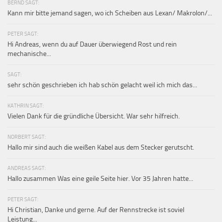
BERND SAGT:
Kann mir bitte jemand sagen, wo ich Scheiben aus Lexan/ Makrolon/...
PETER SAGT:
Hi Andreas, wenn du auf Dauer überwiegend Rost und rein
mechanische...
SAGT:
sehr schön geschrieben ich hab schön gelacht weil ich mich das...
KATHRIN SAGT:
Vielen Dank für die gründliche Übersicht. War sehr hilfreich.
NORBERT SAGT:
Hallo mir sind auch die weißen Kabel aus dem Stecker gerutscht.
ANDREAS SAGT:
Hallo zusammen Was eine geile Seite hier. Vor 35 Jahren hatte...
PETER SAGT:
Hi Christian, Danke und gerne. Auf der Rennstrecke ist soviel
Leistung...