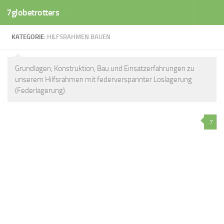
7globetrotters
Zum Inhalt springen
KATEGORIE:
HILFSRAHMEN BAUEN
Grundlagen, Konstruktion, Bau und Einsatzerfahrungen zu
unserem Hilfsrahmen mit federverspannter Loslagerung
(Federlagerung).
7