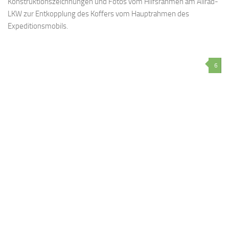
Konstruktionszeichnungen und Fotos vom Hilfsrahmen am Allrad-
LKW zur Entkopplung des Koffers vom Hauptrahmen des
Expeditionsmobils.
6