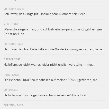
CHRISTIAN SAGT:
Ach Peter, das klingt gut. Und alle paar Kilometer die Pelle...
PETER SAGT:
Wenn die eingefahren, und auf Betriebstemperatur sind, geht einiges
Christian! Und...
CHRISTIAN SAGT:
Dann werde ich auf alle Fälle auf die Winterkennung verzichten, habe...
GREGOR SAGT:
HalloTom, so leicht war es leider nicht und ich verstehe immer...
PETER SAGT:
Die Heidenau K60 Scout habe ich auf meiner DR650 gefahren, die...
MARIO SAGT:
Hallo Tom, ist doch irgendwie schön das es die Skoda LKW...
CHRISTIAN SAGT: