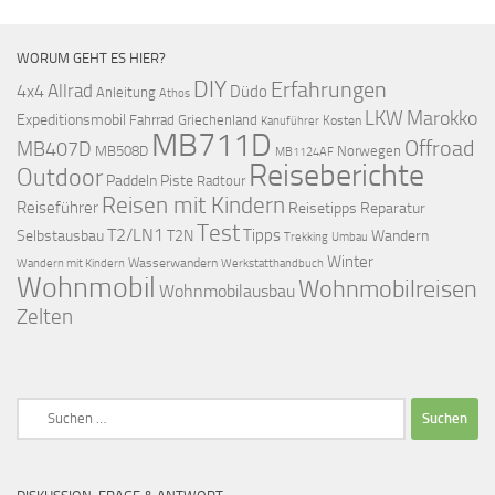
WORUM GEHT ES HIER?
DIY
Erfahrungen
Allrad
4x4
Düdo
Anleitung
Athos
LKW
Marokko
Expeditionsmobil
Fahrrad
Griechenland
Kosten
Kanuführer
MB711D
Offroad
MB407D
MB508D
Norwegen
MB1124AF
Reiseberichte
Outdoor
Paddeln
Piste
Radtour
Reisen mit Kindern
Reiseführer
Reisetipps
Reparatur
Test
T2/LN1
Tipps
Selbstausbau
T2N
Wandern
Umbau
Trekking
Winter
Wasserwandern
Werkstatthandbuch
Wandern mit Kindern
Wohnmobil
Wohnmobilreisen
Wohnmobilausbau
Zelten
Suchen
nach: