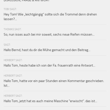
DISKUSSION, FRAGE & ANTWORT
TOBI SAGT:
Hey Tom! Wie „leichtgängig“ sollte sich die Trommel denn drehen
lassen?...
THOMAS SAGT:
So, nun isses auch bei mir soweit, sechs neue Reifen müssen...
SAGT:
Hallo Bernd, hast du dir die Mühe gemacht und den Beitrag...
HERBERT SAGT:
Hallo Tom, heute habe ich von der Fa. frauenrath eine Antwort...
HERBERT SAGT:
Hallo Tom, hatte vor ein paar Stunden einen Kommentar geschrieben.
Ist...
HERBERT SAGT:
Hallo Tom, jetzt hat es auch meine Maschine "erwischt". das ist...