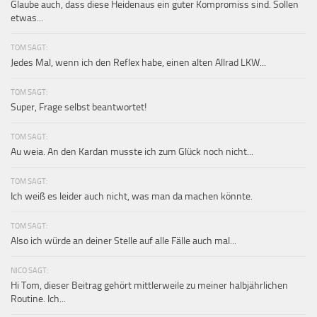
Glaube auch, dass diese Heidenaus ein guter Kompromiss sind. Sollen
etwas...
TOM SAGT:
Jedes Mal, wenn ich den Reflex habe, einen alten Allrad LKW...
TOM SAGT:
Super, Frage selbst beantwortet!
TOM SAGT:
Au weia. An den Kardan musste ich zum Glück noch nicht...
TOM SAGT:
Ich weiß es leider auch nicht, was man da machen könnte.
TOM SAGT:
Also ich würde an deiner Stelle auf alle Fälle auch mal...
NICO SAGT:
Hi Tom, dieser Beitrag gehört mittlerweile zu meiner halbjährlichen
Routine. Ich...