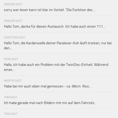
GREGOR SAGT:
sorry wer lesen kann ist klar im Vorteil. "Die Funktion des...
GREGOR SAGT:
Hallo Tom, danke für diesen Austausch. Ich habe auch einen 711...
CHRISTIAN SAGT:
Hallo Tom, die Kardanwelle deiner Paralever-Kuh läuft trocken, nur bei
den...
DIMA SAGT:
Hallo, ich habe auch ein Problem mit der TwinDos-Einheit. Während
eines...
MARTIN SAGT:
Habe bei mir auch eben mal gemessen - ca. 98cm. Also...
TOM SAGT:
Ich habe gerade mal nach Bildern mit mir auf dem Fahrsitz...
TOM SAGT: