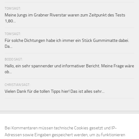
TOM SAGT:
Meine Jungs im Grabner Riverstar waren zum Zeitpunkt des Tests
1,80...
TOM SAGT:
Für solche Dichtungen habe ich immer ein Stück Gummimatte dabei.
Da...
BODO SAGT:
Hallo, ein sehr spannender und informativer Bericht. Meine Frage wäre
ob...
CHRISTIAN SAGT:
Vielen Dank für die tollen Tipps hier! Das ist alles sehr...
Bei Kommentaren müssen technische Cookies gesetzt und IP-
Adressen sowie Eingaben gespeichert werden, um zu funktionieren