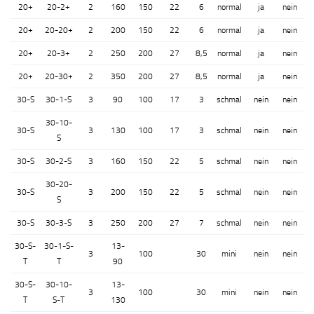
20+
20-2+
2
160
150
22
6
normal
ja
nein
20+
20-20+
2
200
150
22
6
normal
ja
nein
20+
20-3+
2
250
200
27
8,5
normal
ja
nein
20+
20-30+
2
350
200
27
8,5
normal
ja
nein
30-S
30-1-S
3
90
100
17
3
schmal
nein
nein
30-10-
30-S
3
130
100
17
3
schmal
nein
nein
S
30-S
30-2-S
3
160
150
22
5
schmal
nein
nein
30-20-
30-S
3
200
150
22
5
schmal
nein
nein
S
30-S
30-3-S
3
250
200
27
7
schmal
nein
nein
30-S-
30-1-S-
13-
3
100
30
mini
nein
nein
T
T
90
30-S-
30-10-
13-
3
100
30
mini
nein
nein
T
S-T
130