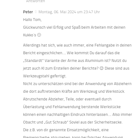
Antworten
Peter
Montag, 06. Mai 2024 um 23:47 Uhr
Hallo Tom,
Glückwunsch viel Erfolg und Spaß beim Arbeiten mit deinen
Kukko´s 🙂
Allerdings hat sich, wie auch immer, eine Fehlangabe in deinen
Bericht eingeschlichen…. Wie kommst Du darauf das die
„Standardt“ Variante der Arme aus Aluminium ist? Nutzt du
jetzt auch KI zum Erstellen deiner Berichte? 😉 Diese sind aus
Werkzeugstahl gefertigt.
Nicht zu unterschätzen sind bei der Anwendung von Abziehern
die dort auftretenden Kräfte am Werkzeug und Werkstück.
Abrutschende Abzieher, Teile, oder eventuell durch
Überlastung und Fehlanwendung berstende Werkstücke
können einen nachhaltigen Eindruck hinterlassen…. Also immer
Obacht und „Gut Schraub“ Soviel aus der Sicherheitsecke.
Die z.B. von dir genannte Einsatzmöglichkeit, eine
Riemenscheibe abzuziehen, kann bei falscher Anwendung