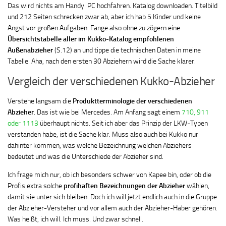
Das wird nichts am Handy. PC hochfahren. Katalog downloaden. Titelbild
und 212 Seiten schrecken zwar ab, aber ich hab 5 Kinder und keine
Angst vor großen Aufgaben. Fange also ohne zu zögern eine
Übersichtstabelle aller im Kukko-Katalog empfohlenen
Außenabzieher
(S.12) an und tippe die technischen Daten in meine
Tabelle. Aha, nach den ersten 30 Abziehern wird die Sache klarer.
Vergleich der verschiedenen Kukko-Abzieher
Verstehe langsam die
Produktterminologie der verschiedenen
Abzieher
. Das ist wie bei Mercedes. Am Anfang sagt einem
710, 911
oder 1113
überhaupt nichts. Seit ich aber das Prinzip der LKW-Typen
verstanden habe, ist die Sache klar. Muss also auch bei Kukko nur
dahinter kommen, was welche Bezeichnung welchen Abziehers
bedeutet und was die Unterschiede der Abzieher sind.
Ich frage mich nur, ob ich besonders schwer von Kapee bin, oder ob die
Profis extra solche
profihaften Bezeichnungen der Abzieher
wählen,
damit sie unter sich bleiben. Doch ich will jetzt endlich auch in die Gruppe
der Abzieher-Versteher und vor allem auch der Abzieher-Haber gehören.
Was heißt, ich will. Ich muss. Und zwar schnell.