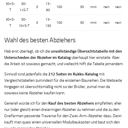
30+S-
30-
13-
3
100
30
mini
nein
nein
T
1+S-T
90
30+S-
30-
13-
3
100
30
mini
nein
nein
T
10+S-T
130
Wahl des besten Abziehers
Hab erst überlegt, ob ich die
unvollständige Übersichtstabelle mit den
Unterschieden der Abzieher im Katalog
überhaupt hier einstelle. Aber
die Arbeit ist sowieso gemacht, und vielleicht hilft die Tabelle jemandem.
Sinnvoll sind jedenfalls die
212 Seiten im Kukko-Katalog
mit
Vergleichstabellen zumindest für die einzelnen Baureihen. Die Webseite
hingegen ist übersichtsmäßig nicht so der Brüller, zumal man da
sowieso keine Abzieher kaufen kann.
Generell würde ich für den
Kauf des besten Abziehers
empfehlen, eher
nur (oder gleich) einen dreiarmigen Abzieher zu nehmen und die zu den
Greifarmen passende Traverse für den Zwei-Arm-Abzieher dazu. Dann
kauft man quasi einen universellen Modulbaukasten und baut sich den