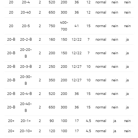
20
20-4
2
520
200
36
12
normal
nein
nein
20
20-40
2
650
300
36
12
normal
nein
nein
400-
20
20-5
2
750
41
15
normal
nein
nein
700
20-B
20-2-B
2
160
150
12/22
7
normal
nein
ja
20-20-
20-B
2
200
150
12/22
7
normal
nein
ja
B
20-B
20-3-B
2
250
200
12/27
10
normal
nein
ja
20-30-
20-B
2
350
200
12/27
10
normal
nein
ja
B
20-B
20-4-B
2
520
200
36
15
normal
nein
ja
20-40-
20-B
2
650
300
36
15
normal
nein
ja
B
20+
20-1+
2
90
100
17
4,5
normal
ja
nein
20+
20-10+
2
120
100
17
4,5
normal
ja
nein