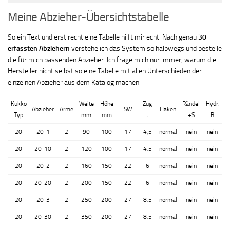
Meine Abzieher-Übersichtstabelle
So ein Text und erst recht eine Tabelle hilft mir echt. Nach genau
30
erfassten Abziehern
verstehe ich das System so halbwegs und bestelle
die für mich passenden Abzieher. Ich frage mich nur immer, warum die
Hersteller nicht selbst so eine Tabelle mit allen Unterschieden der
einzelnen Abzieher aus dem Katalog machen.
Kukko
Weite
Höhe
Zug
Rändel
Hydr.
Abzieher
Arme
SW
Haken
Typ
mm
mm
t
+S
B
20
20-1
2
90
100
17
4,5
normal
nein
nein
20
20-10
2
120
100
17
4,5
normal
nein
nein
20
20-2
2
160
150
22
6
normal
nein
nein
20
20-20
2
200
150
22
6
normal
nein
nein
20
20-3
2
250
200
27
8,5
normal
nein
nein
20
20-30
2
350
200
27
8,5
normal
nein
nein