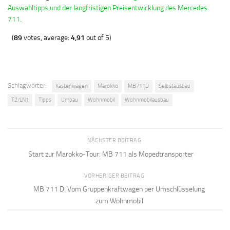
Auswahltipps und der langfristigen Preisentwicklung des Mercedes
711.
(
89
votes, average:
4,91
out of 5)
Schlagwörter:
Kastenwagen
Marokko
MB711D
Selbstausbau
T2/LN1
Tipps
Umbau
Wohnmobil
Wohnmobilausbau
NÄCHSTER BEITRAG
Start zur Marokko-Tour: MB 711 als Mopedtransporter
VORHERIGER BEITRAG
MB 711 D: Vom Gruppenkraftwagen per Umschlüsselung
zum Wohnmobil