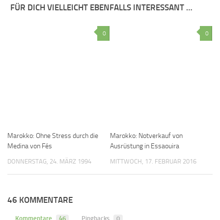
FÜR DICH VIELLEICHT EBENFALLS INTERESSANT …
0
0
Marokko: Ohne Stress durch die
Marokko: Notverkauf von
Medina von Fés
Ausrüstung in Essaouira
DONNERSTAG, 24. MÄRZ 1994
MITTWOCH, 17. FEBRUAR 2016
46 KOMMENTARE
Kommentare
46
Pingbacks
0