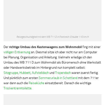
Reisegeschwindigkeit mit dem MB 711 D in Frankreich: Erlaubte 110 km/h
Der
richtige Umbau des Kastenwagens zum Wohnmobil
fing mit einer
völligen Entkernung
an. Diesmal sitze ich aber nicht nur am Computer
bei Planung, Organisation und Anleitung. Vielmehr erledige ich den
Umbau des MB 711 D zum Wohnmobil als Büromensch ohne Werkstatt
oder Handwerksbetrieb im Hintergrund nun komplett selbst:
Sitzgruppe
,
Hubbett
,
Aufstelldach
und
Tropendach
waren zuerst fertig.
Und pünktlich zum ersten
Sommerurlaub in Schottland
mit dem 711er
war dann auch die
Reiseküche
einsatzbereit. Danach die wichtige
Trockentrenntoilette
.