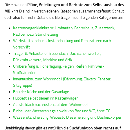
Die einzelnen
Pläne, Anleitungen und Berichte zum Selbstausbau des
MB 711 D
sind in verschiedenen Kategorien zusammengefasst. Schaut
euch also für mehr Details die Beiträge in den folgenden Kategorien an:
Kastenwagenkleinkram: Umbauten, Fahrerhaus, Zusatztank,
Radioeinbau, Standheizung
Werkstatthandbuch: Instandhaltung und Reparaturen nach
Vorschrift
Träger & Anbauteile: Tropendach, Dachscheinwerfer,
Rückfahrkamera, Markise und AHK
Umbereifung & Höherlegung: Felgen, Reifen, Fahrwerk,
Stoßdämpfer
Innenausbau zum Wohnmobil (Dämmung, Elektro, Fenster,
Sitzgruppe)
Bau der Küche und der Gasanlage
Hubbett selbst bauen im Kastenwagen
Aufstelldach nachrüsten auf dem Wohnmobil
Einbau der Wasseranlage sowie von Bad und WC, ähm: TC
Wasserstandheizung: Webasto Dieselheizung und Busheizkörper
Unabhängig davon gibt es natürlich die
Suchfunktion oben rechts auf