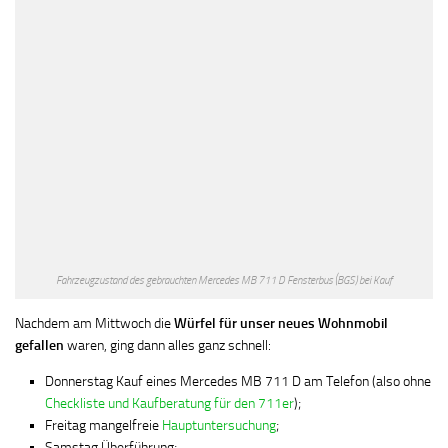
Fahrzeugzustand des gebrauchten Mercedes MB 711 D Fensterbus (BGS) bei Kauf
Nachdem am Mittwoch die
Würfel für unser neues Wohnmobil
gefallen
waren, ging dann alles ganz schnell:
Donnerstag Kauf eines Mercedes MB 711 D am Telefon (also ohne
Checkliste und Kaufberatung für den 711er
);
Freitag mangelfreie
Hauptuntersuchung
;
Samstag Überführung;