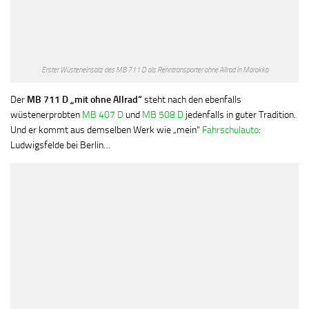
Erster Wüsteneinsatz des MB 711 D als Renntransporter ohne Allrad in Marokko
Der
MB 711 D „mit ohne Allrad“
steht nach den ebenfalls
wüstenerprobten
MB 407 D
und
MB 508 D
jedenfalls in guter Tradition.
Und er kommt aus demselben Werk wie „mein“
Fahrschulauto
:
Ludwigsfelde bei Berlin…