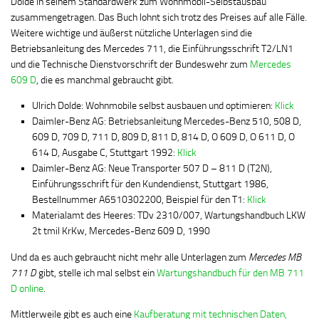
Dolde in seinem Standardwerk zum Wohnmobil-Selbstausbau
zusammengetragen. Das Buch lohnt sich trotz des Preises auf alle Fälle.
Weitere wichtige und äußerst nützliche Unterlagen sind die
Betriebsanleitung des Mercedes 711, die Einführungsschrift T2/LN1
und die Technische Dienstvorschrift der Bundeswehr zum
Mercedes
609 D
, die es manchmal gebraucht gibt.
Ulrich Dolde: Wohnmobile selbst ausbauen und optimieren:
Klick
Daimler-Benz AG: Betriebsanleitung Mercedes-Benz 510, 508 D,
609 D, 709 D, 711 D, 809 D, 811 D, 814 D, O 609 D, O 611 D, O
614 D, Ausgabe C, Stuttgart 1992:
Klick
Daimler-Benz AG: Neue Transporter 507 D – 811 D (T2N),
Einführungsschrift für den Kundendienst, Stuttgart 1986,
Bestellnummer A6510302200, Beispiel für den T1:
Klick
Materialamt des Heeres: TDv 2310/007, Wartungshandbuch LKW
2t tmil KrKw, Mercedes-Benz 609 D, 1990
Und da es auch gebraucht nicht mehr alle Unterlagen zum
Mercedes MB
711 D
gibt, stelle ich mal selbst ein
Wartungshandbuch für den MB 711
D online
.
Mittlerweile gibt es auch eine
Kaufberatung mit technischen Daten,