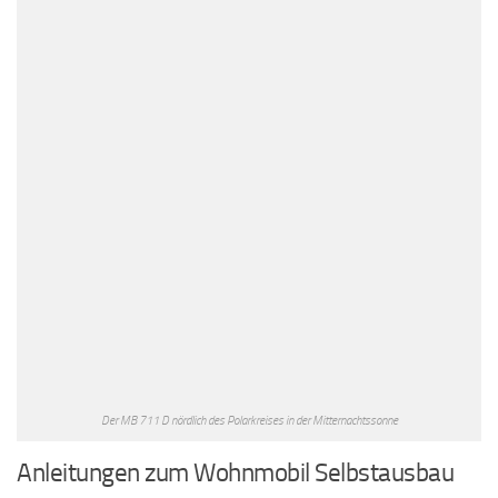
Der MB 711 D nördlich des Polarkreises in der Mitternachtssonne
Anleitungen zum Wohnmobil Selbstausbau