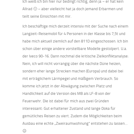
Ich weiß ich bin hier nur bedingt richtig, denn ja – er hat kein
Allrad 🙁 – aber vielleicht hat ja doch jemand Erbarmen und
teilt seine Einsichten mit mir.
Ich beschäftige mich derzeit intensiv mit der Suche nach einem
Langzeit-Reisemobil für 4 Personen in der Klasse bis 7,5t und
habe mich aktuell ziemlich auf den 811D eingeschossen. Ich bin
schon über einige andere vorstellbare Modelle gestolpert. U.a.
der Iveco 90-16. Dann nochmal die kritische Zielkonfliktanalyse:
Nein, ich will nicht vorrangig über die nächste Düne heizen,
sondern eher lange Strecken machen (Europa) und dabei bei
mit erträglichem Lärmpegel und mäßigem Verbrauch. So
komme ich jetzt in der Abwägung zwischen Platz und
Handlichkeit auf die Version des MB als LF-8 von der
Feuerwehr. Die ist dabei für mich aus zwei Gründen
interessant: Gut erhaltener Zustand und lange Doka für
gemütliches Reisen zu viert. Zudem die Möglichkeiten beim
Ausbau eine echte „Zweiraumwohnung“ entstehen zu lassen…
😉