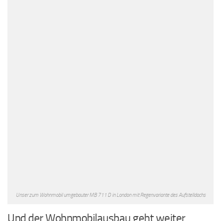
Unser zum Wohnmobil umgebauter MB 711 D in London mit Regenvariante des Aufstelldachs
Und der Wohnmobilausbau geht weiter