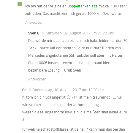
Ich bin mit der originalen
Doppeltankanlage
mit ca. 130 l sehr
zufrieden. Das macht ziemlich genau 1000 km Reichweite.
Antworten
Sven B.
Mittwoch, 02. August 2017 um 21:22 Uhr
Das würde mir auch ausreichen….Ich habe leider nur den 70l
Tank… hätte auf der rechten Seite nur Platz für den von
Mercedes angebotenen 55l Tank,der soll aber mit Halter
über 1000€ kosten… eventuell hat ja jemand hier eine
bezahlbare Lösung…. Gruß Sven
Antworten
üni
Donnerstag, 10. August 2017 um 12:20 Uhr
hi tom ich bin voll angefixt 🙂 711 ist mein traummobil ….nur
wie schätzt du das ein mit der an/ummeldung
wegen diesel abgasnorm usw. ein, die meißten sind leider euro
2
für welche schadstoffklasse ist deiner ? kann man das bei den