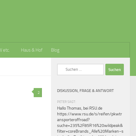
W etc.
Haus & Hof
Blog
Suchen
nach:
DISKUSSION, FRAGE & ANTWORT
2
PETER SAGT:
Hallo Thomas, bei RSU.de
https://www.rsu.de/s/reifen/pkwtr
ansporteroffroad?
suche=235%2F85R16%20wildpeak&
filter=coreBrands_Alle%20Marken~s