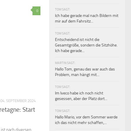
TOM SAGT:
0
Ich habe gerade mal nach Bildern mit
mir auf dem Fahrsitz...
TOM SAGT:
Entscheidend ist nicht die
Gesamtgröße, sondern die Sitzhöhe.
Ich habe gerade...
MARTIN SAGT:
Hallo Tom, genau das war auch das
Problem, man hängt mit...
TOM SAGT:
Im Iveco habe ich noch nicht
gesessen, aber der Platz dort...
04. SEPTEMBER 2024
retagne: Start
TOM SAGT:
Hallo Mario, vor dem Sommer werde
ich das nicht mehr schaffen,...
 ist nach diversen