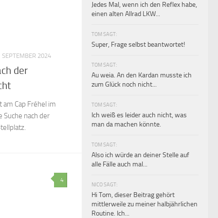
Jedes Mal, wenn ich den Reflex habe,
einen alten Allrad LKW...
TOM SAGT:
Super, Frage selbst beantwortet!
3. SEPTEMBER 2024
TOM SAGT:
ach der
Au weia. An den Kardan musste ich
cht
zum Glück noch nicht...
t am Cap Fréhel im
TOM SAGT:
Ich weiß es leider auch nicht, was
e Suche nach der
man da machen könnte.
ellplatz.
TOM SAGT:
Also ich würde an deiner Stelle auf
alle Fälle auch mal...
4
NICO SAGT:
Hi Tom, dieser Beitrag gehört
mittlerweile zu meiner halbjährlichen
Routine. Ich...