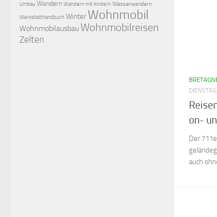
Wandern
Wasserwandern
Umbau
Wandern mit Kindern
Wohnmobil
Winter
Werkstatthandbuch
Wohnmobilreisen
Wohnmobilausbau
Zelten
BRETAGNE
DIENSTAG
Reisen
on- un
Der 711er
geländeg
auch ohn