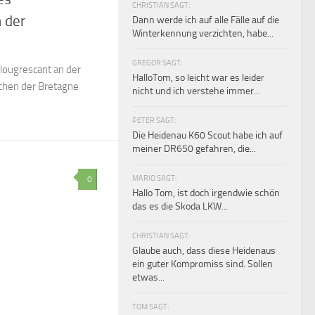
CHRISTIAN SAGT:
 der
Dann werde ich auf alle Fälle auf die
Winterkennung verzichten, habe...
GREGOR SAGT:
lougrescant an der
HalloTom, so leicht war es leider
ichen der Bretagne
nicht und ich verstehe immer...
PETER SAGT:
Die Heidenau K60 Scout habe ich auf
meiner DR650 gefahren, die...
MARIO SAGT:
0
Hallo Tom, ist doch irgendwie schön
das es die Skoda LKW...
CHRISTIAN SAGT:
Glaube auch, dass diese Heidenaus
ein guter Kompromiss sind. Sollen
etwas...
TOM SAGT: