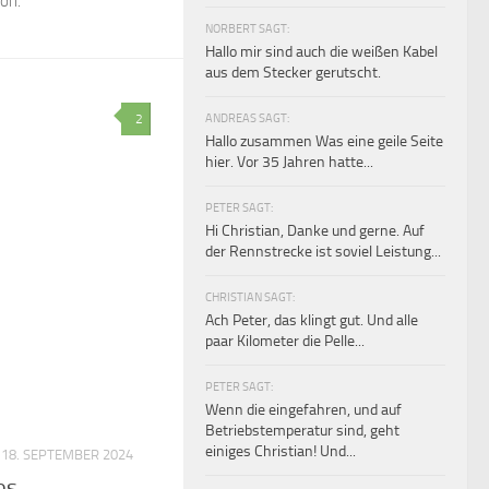
zon.
NORBERT SAGT:
Hallo mir sind auch die weißen Kabel
aus dem Stecker gerutscht.
ANDREAS SAGT:
2
Hallo zusammen Was eine geile Seite
hier. Vor 35 Jahren hatte...
PETER SAGT:
Hi Christian, Danke und gerne. Auf
der Rennstrecke ist soviel Leistung...
CHRISTIAN SAGT:
Ach Peter, das klingt gut. Und alle
paar Kilometer die Pelle...
PETER SAGT:
Wenn die eingefahren, und auf
Betriebstemperatur sind, geht
einiges Christian! Und...
18. SEPTEMBER 2024
es