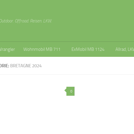
Outdoor. Offroad. Reisen. LKW.
Wrangler
Wohnmobil MB 711
ExMobil MB 1124
Allrad, LK
ORIE:
BRETAGNE 2024
0