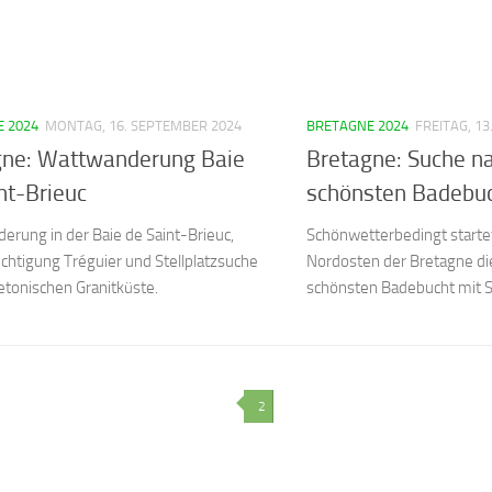
 2024
MONTAG, 16. SEPTEMBER 2024
BRETAGNE 2024
FREITAG, 1
gne: Wattwanderung Baie
Bretagne: Suche n
nt-Brieuc
schönsten Badebu
erung in der Baie de Saint-Brieuc,
Schönwetterbedingt starte
chtigung Tréguier und Stellplatzsuche
Nordosten der Bretagne di
retonischen Granitküste.
schönsten Badebucht mit St
2