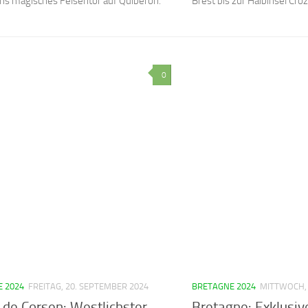
chs magisches Felsentor auf Quiberon.
Brest bis zur Halbinsel Cro
0
 2024
FREITAG, 20. SEPTEMBER 2024
BRETAGNE 2024
MITTWOCH, 
 de Corsen: Westlichster
Bretagne: Exklusiv