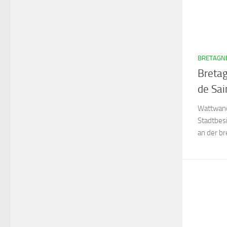
BRETAGNE
Breta
de Sai
Wattwand
Stadtbesi
an der b