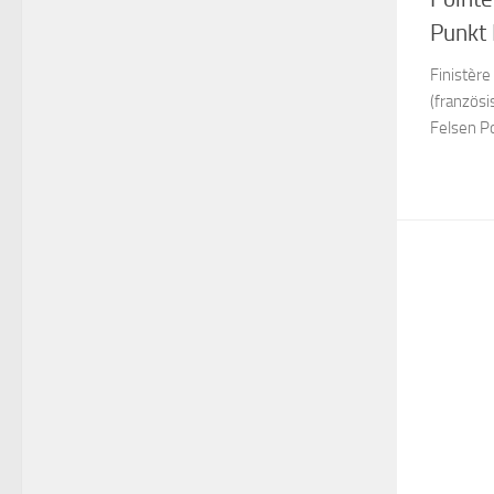
Punkt 
Finistère
(französ
Felsen P