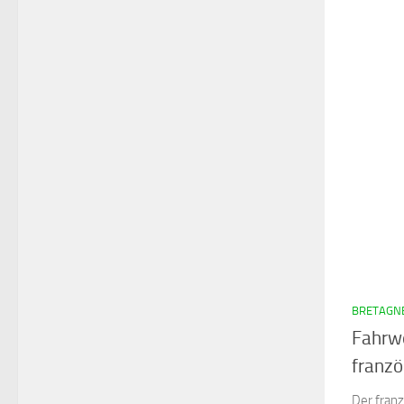
BRETAGNE
Fahrwe
franzö
Der fran