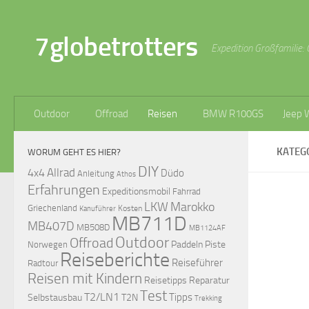
Zum Inhalt springen
7globetrotters
Expedition Großfamilie: 
Outdoor
Offroad
Reisen
BMW R100GS
Jeep 
KATEG
WORUM GEHT ES HIER?
DIY
Allrad
4x4
Düdo
Anleitung
Athos
Erfahrungen
Expeditionsmobil
Fahrrad
LKW
Marokko
Griechenland
Kosten
Kanuführer
MB711D
MB407D
MB508D
MB1124AF
Outdoor
Offroad
Paddeln
Piste
Norwegen
Reiseberichte
Reiseführer
Radtour
Reisen mit Kindern
Reisetipps
Reparatur
Test
T2/LN1
Tipps
Selbstausbau
T2N
Trekking