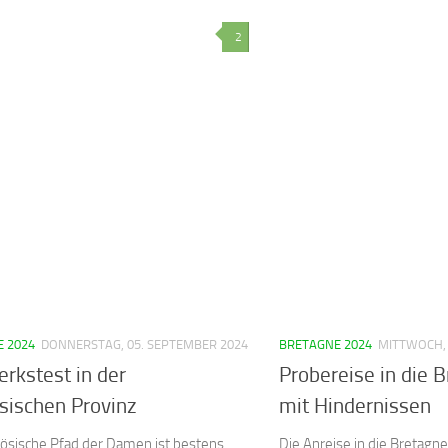
2
 2024
DONNERSTAG, 05. SEPTEMBER 2024
BRETAGNE 2024
MITTWOCH, 
rkstest in der
Probereise in die B
sischen Provinz
mit Hindernissen
zösische Pfad der Damen ist bestens
Die Anreise in die Bretagne