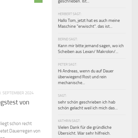
geschrieben. Ist...
HERBERT SAGT:
Hallo Tom, jetzt hat es auch meine
Maschine "erwischt". das ist...
BERND SAGT:
Kann mir bitte jemand sagen, wo ich
Scheiben aus Lexan/ Makrolon/...
PETER SAGT:
Hi Andreas, wenn du auf Dauer
überwiegend Rost und rein
mechanische...
. SEPTEMBER 2024
SAGT:
ngstest von
sehr schön geschrieben ich hab
schön gelacht weil ich mich das...
KATHRIN SAGT:
liegt schon recht
Vielen Dank für die gründliche
bietet Dauerregen von
Übersicht. War sehr hilfreich.