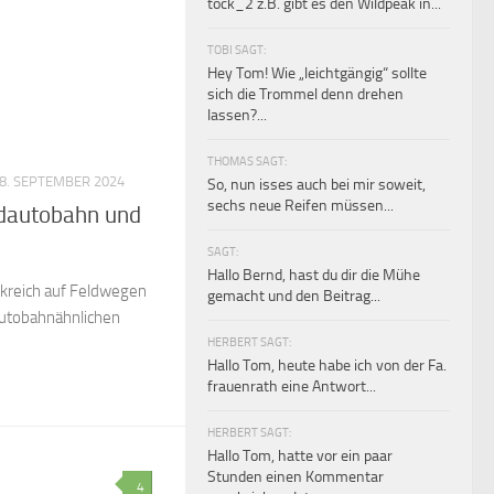
tock_2 z.B. gibt es den Wildpeak in...
TOBI SAGT:
Hey Tom! Wie „leichtgängig“ sollte
sich die Trommel denn drehen
lassen?...
THOMAS SAGT:
8. SEPTEMBER 2024
So, nun isses auch bei mir soweit,
sechs neue Reifen müssen...
ndautobahn und
SAGT:
Hallo Bernd, hast du dir die Mühe
nkreich auf Feldwegen
gemacht und den Beitrag...
autobahnähnlichen
HERBERT SAGT:
Hallo Tom, heute habe ich von der Fa.
frauenrath eine Antwort...
HERBERT SAGT:
Hallo Tom, hatte vor ein paar
Stunden einen Kommentar
4