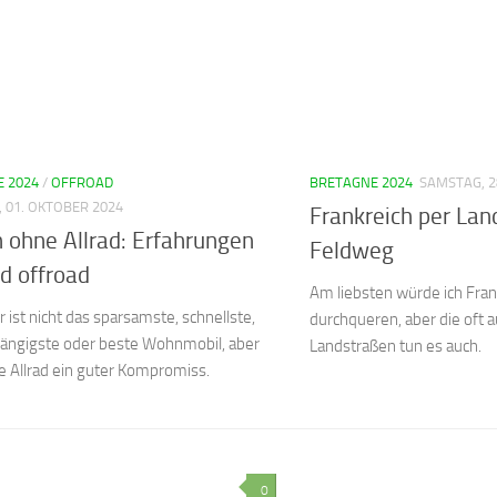
 2024
/
OFFROAD
BRETAGNE 2024
SAMSTAG, 2
, 01. OKTOBER 2024
Frankreich per La
 ohne Allrad: Erfahrungen
Feldweg
d offroad
Am liebsten würde ich Fra
 ist nicht das sparsamste, schnellste,
durchqueren, aber die oft 
ängigste oder beste Wohnmobil, aber
Landstraßen tun es auch.
e Allrad ein guter Kompromiss.
0