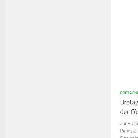
BRETAGNE
Bretag
der C
Zur Breta
Rennyach