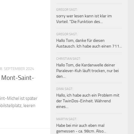
GREGOR SAGT:
sorry wer lesen kann ist klar im
Vorteil. "Die Funktion des...
GREGOR SAGT:
Hallo Tom, danke für diesen
Austausch. Ich habe auch einen 711...
CHRISTIAN SAGT:
Hallo Tom, die Kardanwelle deiner
8. SEPTEMBER 2024
Paralever-Kuh läuft trocken, nur bei
den...
m Mont-Saint-
DIMA SAGT:
Hallo, ich habe auch ein Problem mit
nt-Michel ist später
der TwinDos-Einheit. Während
lstellplatz, leeren
eines...
MARTIN SAGT:
Habe bei mir auch eben mal
gemessen - ca. 98cm. Also...