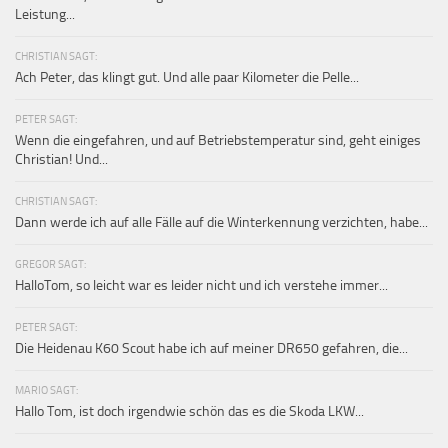
Leistung...
CHRISTIAN SAGT:
Ach Peter, das klingt gut. Und alle paar Kilometer die Pelle...
PETER SAGT:
Wenn die eingefahren, und auf Betriebstemperatur sind, geht einiges
Christian! Und...
CHRISTIAN SAGT:
Dann werde ich auf alle Fälle auf die Winterkennung verzichten, habe...
GREGOR SAGT:
HalloTom, so leicht war es leider nicht und ich verstehe immer...
PETER SAGT:
Die Heidenau K60 Scout habe ich auf meiner DR650 gefahren, die...
MARIO SAGT:
Hallo Tom, ist doch irgendwie schön das es die Skoda LKW...