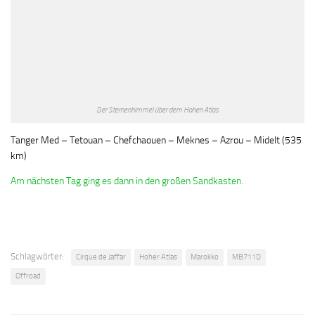
Der Sternenhimmel über dem Hohen Atlas
Tanger Med – Tetouan – Chefchaouen – Meknes – Azrou – Midelt (535
km)
Am nächsten Tag ging es dann in den großen Sandkasten.
Schlagwörter:
Cirque de Jaffar
Hoher Atlas
Marokko
MB711D
Offroad