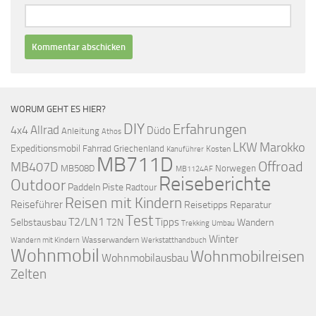
WORUM GEHT ES HIER?
DIY
Erfahrungen
Allrad
4x4
Düdo
Anleitung
Athos
LKW
Marokko
Expeditionsmobil
Fahrrad
Griechenland
Kosten
Kanuführer
MB711D
Offroad
MB407D
MB508D
Norwegen
MB1124AF
Reiseberichte
Outdoor
Paddeln
Piste
Radtour
Reisen mit Kindern
Reiseführer
Reisetipps
Reparatur
Test
T2/LN1
Tipps
Selbstausbau
T2N
Wandern
Umbau
Trekking
Winter
Wasserwandern
Werkstatthandbuch
Wandern mit Kindern
Wohnmobil
Wohnmobilreisen
Wohnmobilausbau
Zelten