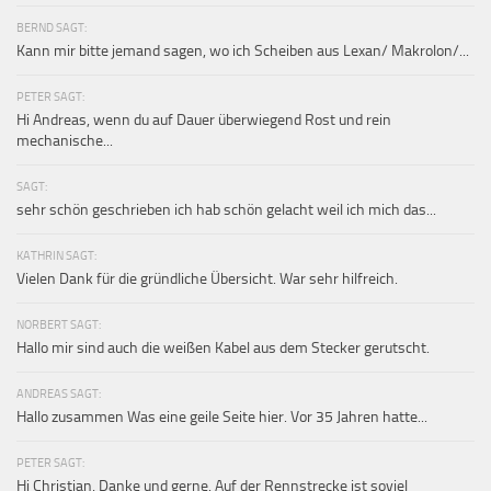
BERND SAGT:
Kann mir bitte jemand sagen, wo ich Scheiben aus Lexan/ Makrolon/...
PETER SAGT:
Hi Andreas, wenn du auf Dauer überwiegend Rost und rein
mechanische...
SAGT:
sehr schön geschrieben ich hab schön gelacht weil ich mich das...
KATHRIN SAGT:
Vielen Dank für die gründliche Übersicht. War sehr hilfreich.
NORBERT SAGT:
Hallo mir sind auch die weißen Kabel aus dem Stecker gerutscht.
ANDREAS SAGT:
Hallo zusammen Was eine geile Seite hier. Vor 35 Jahren hatte...
PETER SAGT:
Hi Christian, Danke und gerne. Auf der Rennstrecke ist soviel