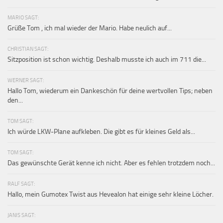
MARIO SAGT:
Grüße Tom , ich mal wieder der Mario. Habe neulich auf...
CHRISTIAN SAGT:
Sitzposition ist schon wichtig. Deshalb musste ich auch im 711 die...
WERNER SAGT:
Hallo Tom, wiederum ein Dankeschön für deine wertvollen Tips; neben
den...
TOM SAGT:
Ich würde LKW-Plane aufkleben. Die gibt es für kleines Geld als...
TOM SAGT:
Das gewünschte Gerät kenne ich nicht. Aber es fehlen trotzdem noch...
RALF SAGT:
Hallo, mein Gumotex Twist aus Hevealon hat einige sehr kleine Löcher.
JANIS SAGT: