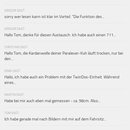
GREGOR SAGT:
sorry wer lesen kann ist klar im Vorteil. "Die Funktion des...
GREGOR SAGT:
Hallo Tom, danke für diesen Austausch. Ich habe auch einen 711...
CHRISTIAN SAGT:
Hallo Tom, die Kardanwelle deiner Paralever-Kuh läuft trocken, nur bei
den...
DIMA SAGT:
Hallo, ich habe auch ein Problem mit der TwinDos-Einheit. Während
eines...
MARTIN SAGT:
Habe bei mir auch eben mal gemessen - ca. 98cm. Also...
TOM SAGT:
Ich habe gerade mal nach Bildern mit mir auf dem Fahrsitz...