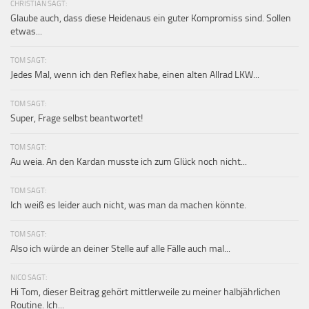
CHRISTIAN SAGT:
Glaube auch, dass diese Heidenaus ein guter Kompromiss sind. Sollen
etwas...
TOM SAGT:
Jedes Mal, wenn ich den Reflex habe, einen alten Allrad LKW...
TOM SAGT:
Super, Frage selbst beantwortet!
TOM SAGT:
Au weia. An den Kardan musste ich zum Glück noch nicht...
TOM SAGT:
Ich weiß es leider auch nicht, was man da machen könnte.
TOM SAGT:
Also ich würde an deiner Stelle auf alle Fälle auch mal...
NICO SAGT:
Hi Tom, dieser Beitrag gehört mittlerweile zu meiner halbjährlichen
Routine. Ich...