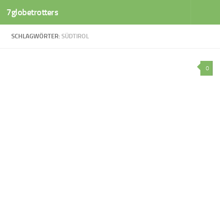
7globetrotters
Zum Inhalt springen
SCHLAGWÖRTER:
SÜDTIROL
0