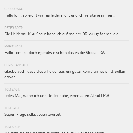
GREGOR SAGT:
HalloTom, so leicht war es leider nicht und ich verstehe immer...
PETER SAGT:
Die Heidenau K60 Scout habe ich auf meiner DR650 gefahren, die...
MARIO SAGT:
Hallo Tom, ist doch irgendwie schön das es die Skoda LKW...
CHRISTIAN SAGT:
Glaube auch, dass diese Heidenaus ein guter Kompromiss sind. Sollen
etwas...
TOM SAGT:
Jedes Mal, wenn ich den Reflex habe, einen alten Allrad LKW...
TOM SAGT:
Super, Frage selbst beantwortet!
TOM SAGT: