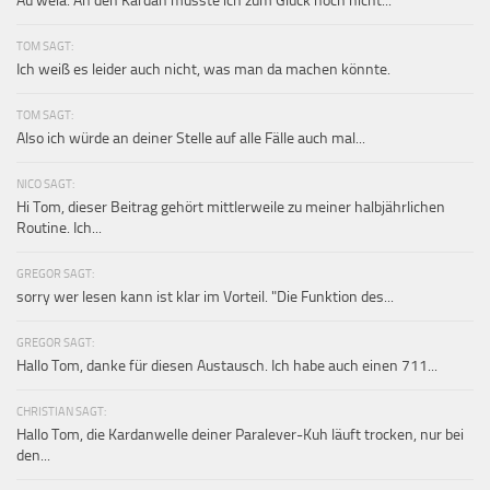
Au weia. An den Kardan musste ich zum Glück noch nicht...
TOM SAGT:
Ich weiß es leider auch nicht, was man da machen könnte.
TOM SAGT:
Also ich würde an deiner Stelle auf alle Fälle auch mal...
NICO SAGT:
Hi Tom, dieser Beitrag gehört mittlerweile zu meiner halbjährlichen
Routine. Ich...
GREGOR SAGT:
sorry wer lesen kann ist klar im Vorteil. "Die Funktion des...
GREGOR SAGT:
Hallo Tom, danke für diesen Austausch. Ich habe auch einen 711...
CHRISTIAN SAGT:
Hallo Tom, die Kardanwelle deiner Paralever-Kuh läuft trocken, nur bei
den...