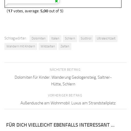
(
17
votes, average:
5,00
out of 5)
Schlagwörter:
Dolomiten
Italien
Schlern
Südtirol
Ultraleichtzelt
Wandern mit Kindern
Wildzelten
Zelten
NÄCHSTER BEITRAG
Dolomiten für Kinder: Wanderung Geologensteig, Saltner-
Hütte, Schlern
VORHERIGER BEITRAG
Außendusche am Wohnmobil: Luxus am Strandstellplatz
FÜR DICH VIELLEICHT EBENFALLS INTERESSANT …