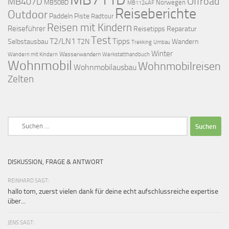
Offroad
MB407D
MB508D
Norwegen
MB1124AF
Reiseberichte
Outdoor
Paddeln
Piste
Radtour
Reisen mit Kindern
Reiseführer
Reisetipps
Reparatur
Test
T2/LN1
Tipps
Selbstausbau
T2N
Wandern
Umbau
Trekking
Winter
Wasserwandern
Werkstatthandbuch
Wandern mit Kindern
Wohnmobil
Wohnmobilreisen
Wohnmobilausbau
Zelten
Suchen
nach:
DISKUSSION, FRAGE & ANTWORT
REINHARD SAGT:
hallo tom, zuerst vielen dank für deine echt aufschlussreiche expertise
über...
JENS SAGT: