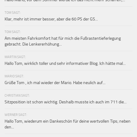
TOM SAGT:
Klar, mehr ist immer besser, aber die 60 PS der GS...
TOM SAGT:
Am meisten Fahrkomfort hat für mich die Fußrastentieferlegung
gebracht. Die Lenkererhöhung...
MARTIN SAGT:
Hallo Tom, wirklich toller und sehr informativer Blog. Ich hätte mal...
MARIO SAGT:
Grüße Tom , ich mal wieder der Mario. Habe neulich auf...
CHRISTIAN SAGT:
Sitzposition ist schon wichtig. Deshalb musste ich auch im 711 die...
WERNER SAGT:
Hallo Tom, wiederum ein Dankeschön für deine wertvollen Tips; neben
den...