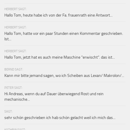
HERBERT SAGT:
Hallo Tom, heute habe ich von der Fa. frauenrath eine Antwort...
HERBERT SAGT:
Hallo Tom, hatte vor ein paar Stunden einen Kommentar geschrieben.
Ist...
HERBERT SAGT:
Hallo Tom, jetzt hat es auch meine Maschine "erwischt". das ist...
BERND SAGT:
Kann mir bitte jemand sagen, wo ich Scheiben aus Lexan/ Makrolon/...
PETER SAGT:
Hi Andreas, wenn du auf Dauer überwiegend Rost und rein
mechanische...
SAGT:
sehr schön geschrieben ich hab schön gelacht weil ich mich das...
KATHRIN SAGT: