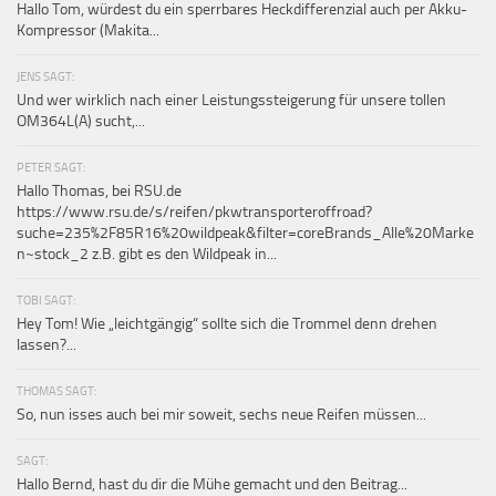
Hallo Tom, würdest du ein sperrbares Heckdifferenzial auch per Akku-
Kompressor (Makita...
JENS SAGT:
Und wer wirklich nach einer Leistungssteigerung für unsere tollen
OM364L(A) sucht,...
PETER SAGT:
Hallo Thomas, bei RSU.de
https://www.rsu.de/s/reifen/pkwtransporteroffroad?
suche=235%2F85R16%20wildpeak&filter=coreBrands_Alle%20Marke
n~stock_2 z.B. gibt es den Wildpeak in...
TOBI SAGT:
Hey Tom! Wie „leichtgängig“ sollte sich die Trommel denn drehen
lassen?...
THOMAS SAGT:
So, nun isses auch bei mir soweit, sechs neue Reifen müssen...
SAGT:
Hallo Bernd, hast du dir die Mühe gemacht und den Beitrag...