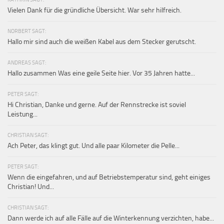
Vielen Dank für die gründliche Übersicht. War sehr hilfreich.
NORBERT SAGT:
Hallo mir sind auch die weißen Kabel aus dem Stecker gerutscht.
ANDREAS SAGT:
Hallo zusammen Was eine geile Seite hier. Vor 35 Jahren hatte...
PETER SAGT:
Hi Christian, Danke und gerne. Auf der Rennstrecke ist soviel
Leistung...
CHRISTIAN SAGT:
Ach Peter, das klingt gut. Und alle paar Kilometer die Pelle...
PETER SAGT:
Wenn die eingefahren, und auf Betriebstemperatur sind, geht einiges
Christian! Und...
CHRISTIAN SAGT:
Dann werde ich auf alle Fälle auf die Winterkennung verzichten, habe...