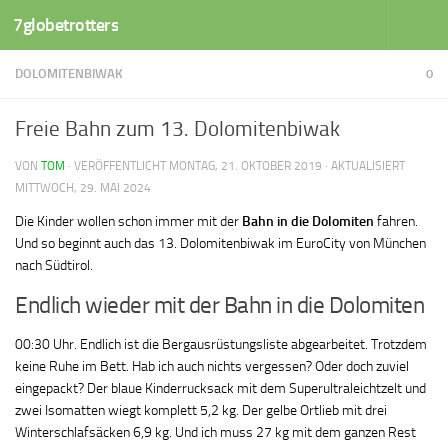
7globetrotters
Zum Inhalt springen
DOLOMITENBIWAK
0
Freie Bahn zum 13. Dolomitenbiwak
VON
TOM
· VERÖFFENTLICHT
MONTAG, 21. OKTOBER 2019
· AKTUALISIERT
MITTWOCH, 29. MAI 2024
Die Kinder wollen schon immer mit der
Bahn in die Dolomiten
fahren.
Und so beginnt auch das 13. Dolomitenbiwak im EuroCity von München
nach Südtirol.
Endlich wieder mit der Bahn in die Dolomiten
00:30 Uhr. Endlich ist die Bergausrüstungsliste abgearbeitet. Trotzdem
keine Ruhe im Bett. Hab ich auch nichts vergessen? Oder doch zuviel
eingepackt? Der blaue Kinderrucksack mit dem Superultraleichtzelt und
zwei Isomatten wiegt komplett 5,2 kg. Der gelbe Ortlieb mit drei
Winterschlafsäcken 6,9 kg. Und ich muss 27 kg mit dem ganzen Rest