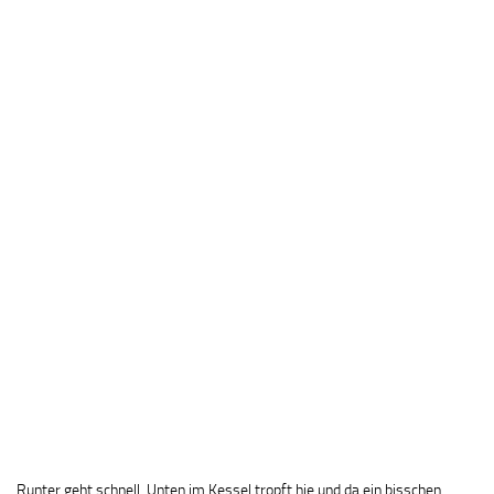
Runter geht schnell. Unten im Kessel tropft hie und da ein bisschen