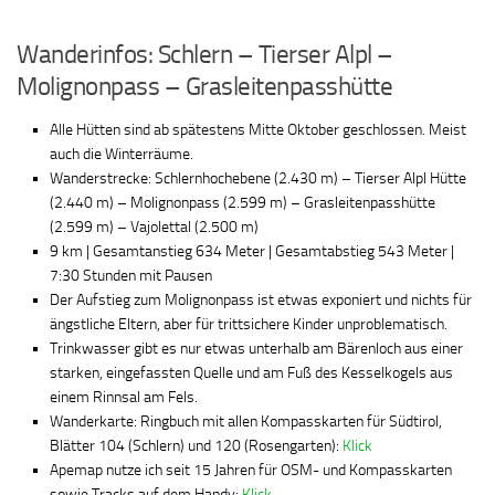
Wanderinfos: Schlern – Tierser Alpl –
Molignonpass – Grasleitenpasshütte
Alle Hütten sind ab spätestens Mitte Oktober geschlossen. Meist
auch die Winterräume.
Wanderstrecke: Schlernhochebene (2.430 m) – Tierser Alpl Hütte
(2.440 m) – Molignonpass (2.599 m) – Grasleitenpasshütte
(2.599 m) – Vajolettal (2.500 m)
9 km | Gesamtanstieg 634 Meter | Gesamtabstieg 543 Meter |
7:30 Stunden mit Pausen
Der Aufstieg zum Molignonpass ist etwas exponiert und nichts für
ängstliche Eltern, aber für trittsichere Kinder unproblematisch.
Trinkwasser gibt es nur etwas unterhalb am Bärenloch aus einer
starken, eingefassten Quelle und am Fuß des Kesselkogels aus
einem Rinnsal am Fels.
Wanderkarte: Ringbuch mit allen Kompasskarten für Südtirol,
Blätter 104 (Schlern) und 120 (Rosengarten):
Klick
Apemap nutze ich seit 15 Jahren für OSM- und Kompasskarten
sowie Tracks auf dem Handy:
Klick