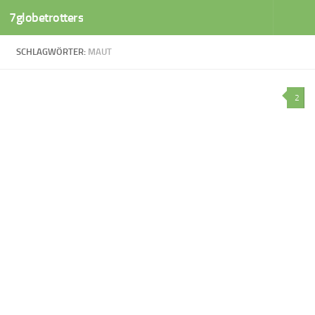
7globetrotters
Zum Inhalt springen
SCHLAGWÖRTER:
MAUT
2