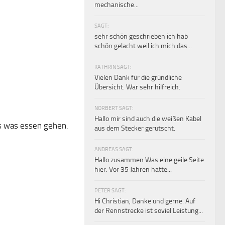
mechanische...
SAGT:
sehr schön geschrieben ich hab
schön gelacht weil ich mich das...
KATHRIN SAGT:
Vielen Dank für die gründliche
Übersicht. War sehr hilfreich.
NORBERT SAGT:
Hallo mir sind auch die weißen Kabel
ns was essen gehen.
aus dem Stecker gerutscht.
ANDREAS SAGT:
Hallo zusammen Was eine geile Seite
hier. Vor 35 Jahren hatte...
PETER SAGT:
Hi Christian, Danke und gerne. Auf
der Rennstrecke ist soviel Leistung...