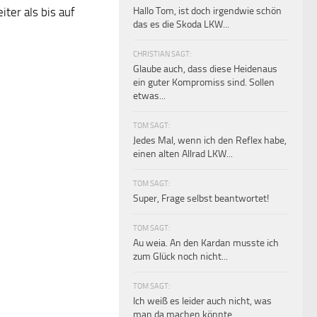
Hallo Tom, ist doch irgendwie schön
ter als bis auf
das es die Skoda LKW...
CHRISTIAN SAGT:
Glaube auch, dass diese Heidenaus
ein guter Kompromiss sind. Sollen
etwas...
TOM SAGT:
Jedes Mal, wenn ich den Reflex habe,
einen alten Allrad LKW...
TOM SAGT:
Super, Frage selbst beantwortet!
TOM SAGT:
Au weia. An den Kardan musste ich
zum Glück noch nicht...
TOM SAGT:
Ich weiß es leider auch nicht, was
man da machen könnte.