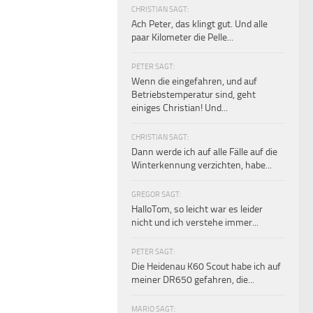
CHRISTIAN SAGT:
Ach Peter, das klingt gut. Und alle
paar Kilometer die Pelle...
PETER SAGT:
Wenn die eingefahren, und auf
Betriebstemperatur sind, geht
einiges Christian! Und...
CHRISTIAN SAGT:
Dann werde ich auf alle Fälle auf die
Winterkennung verzichten, habe...
GREGOR SAGT:
HalloTom, so leicht war es leider
nicht und ich verstehe immer...
PETER SAGT:
Die Heidenau K60 Scout habe ich auf
meiner DR650 gefahren, die...
MARIO SAGT: