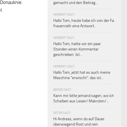
 Donauknie.
gemacht und den Beitrag...
l.
HERBERT SAGT:
Hallo Tom, heute habe ich von der Fa.
frauenrath eine Antwort...
HERBERT SAGT:
Hallo Tom, hatte vor ein paar
Stunden einen Kommentar
geschrieben. Ist...
HERBERT SAGT:
Hallo Tom, jetzt hat es auch meine
Maschine "erwischt". das ist...
BERND SAGT:
Kann mir bitte jemand sagen, wo ich
Scheiben aus Lexan/ Makrolon/...
PETER SAGT:
Hi Andreas, wenn du auf Dauer
überwiegend Rost und rein