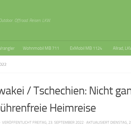
Outdoor. Offroad. Reisen. LKW.
Wrangler
Wohnmobil MB 711
ExMobil MB 1124
Allrad, LK
022
wakei / Tschechien: Nicht ga
ührenfreie Heimreise
· VERÖFFENTLICHT
FREITAG, 23. SEPTEMBER 2022
· AKTUALISIERT
DIENSTAG, 2