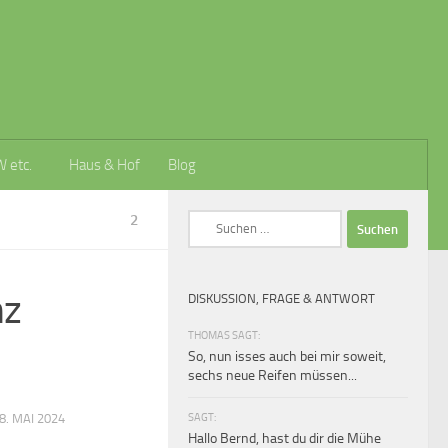
W etc.
Haus & Hof
Blog
2
Suchen
nach:
nz
DISKUSSION, FRAGE & ANTWORT
THOMAS SAGT:
So, nun isses auch bei mir soweit,
sechs neue Reifen müssen...
SAGT:
8. MAI 2024
Hallo Bernd, hast du dir die Mühe