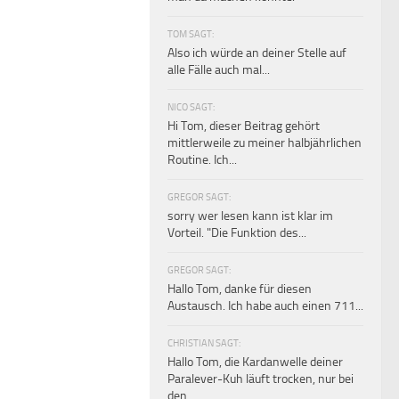
TOM SAGT:
Also ich würde an deiner Stelle auf
alle Fälle auch mal...
NICO SAGT:
Hi Tom, dieser Beitrag gehört
mittlerweile zu meiner halbjährlichen
Routine. Ich...
GREGOR SAGT:
sorry wer lesen kann ist klar im
Vorteil. "Die Funktion des...
GREGOR SAGT:
Hallo Tom, danke für diesen
Austausch. Ich habe auch einen 711...
CHRISTIAN SAGT:
Hallo Tom, die Kardanwelle deiner
Paralever-Kuh läuft trocken, nur bei
den...