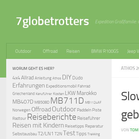
Zum Inhalt springen
7globetrotters
Expedition Großfamilie: 
Outdoor
Offroad
Reisen
BMW R100GS
Jeep 
ATHOS 2
WORUM GEHT ES HIER?
DIY
Allrad
4x4
Düdo
Anleitung
Athos
Erfahrungen
Expeditionsmobil
Fahrrad
Slo
LKW
Marokko
Griechenland
Kosten
Kanuführer
MB711D
MB407D
MB508D
MB1124AF
Outdoor
Offroad
geb
Paddeln
Piste
Norwegen
Reiseberichte
Reiseführer
Radtour
Reisen mit Kindern
Reisetipps
Reparatur
VON
TOM
Test
T2/LN1
Tipps
Selbstausbau
T2N
Trekking