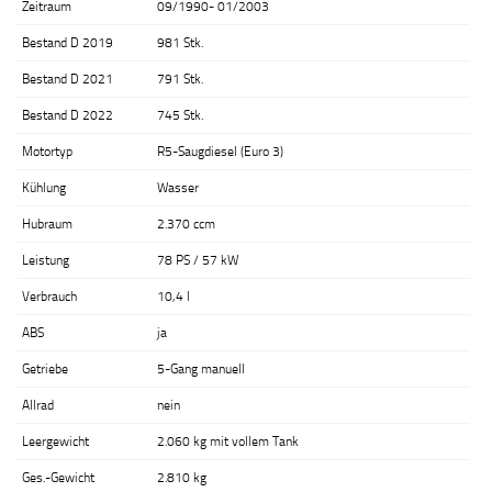
Zeitraum
09/1990- 01/2003
Bestand D 2019
981 Stk.
Bestand D 2021
791 Stk.
Bestand D 2022
745 Stk.
Motortyp
R5-Saugdiesel (Euro 3)
Kühlung
Wasser
Hubraum
2.370 ccm
Leistung
78 PS / 57 kW
Verbrauch
10,4 l
ABS
ja
Getriebe
5-Gang manuell
Allrad
nein
Leergewicht
2.060 kg mit vollem Tank
Ges.-Gewicht
2.810 kg