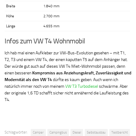
Breite
1.840 mm
Höhe
2.700 mm
Länge
4.655 mm
Infos zum VW T4 Wohnmobil
Ich hab mal einen Aufkleber zur VW-Bus-Evolution gesehen – mit T1,
T2, T3 und einem VW T4, der einen kaputten T5 auf dem Anhänger hat.
Der würde gut auch auf dieses VW T4 Miet-Wohnmobil passen, denn
einen besseren
Kompromiss aus Anziehungskraft, Zuverlässigkeit und
Modernität als den VW T4
dürfte es kaum geben. Auch wenn ich
natürlich immer noch von meinem
VW T3 Turbodiesel
schwärme. Aber
der originale 1,6 TD schafft sicher nicht annähernd die Laufleistung des
T4.
Schlagwörter:
Camper
Campingbus
Diesel
Selbstausbau
Testbericht