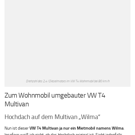
Drehzahl des 2,4 l Dieselmotors im VW T4 Wohnmobil bei 80 km/h
Zum Wohnmobil umgebauter VW T4
Multivan
Hochdach auf dem Multivan „Wilma“
Nun ist dieser
VW T4 Multivan ja nur ein Mietmobil namens Wilma
.
Insofern weiß ich nicht, ob das Hochdach original ist. Sieht jedenfalls