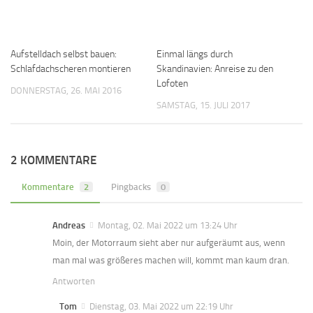
Aufstelldach selbst bauen:
Einmal längs durch
Schlafdachscheren montieren
Skandinavien: Anreise zu den
Lofoten
DONNERSTAG, 26. MAI 2016
SAMSTAG, 15. JULI 2017
2 KOMMENTARE
Kommentare
2
Pingbacks
0
Andreas
Montag, 02. Mai 2022 um 13:24 Uhr
Moin, der Motorraum sieht aber nur aufgeräumt aus, wenn
man mal was größeres machen will, kommt man kaum dran.
Antworten
Tom
Dienstag, 03. Mai 2022 um 22:19 Uhr