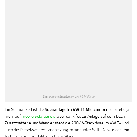
Drehbare Pilotensitze im VW T4 Multivan
Ein Schmankerl ist die
Solaranlage im VW T4 Mietcamper
. Ich stehe ja
mehr auf
mobile Solarpanels
, aber dank fester Anlage auf dem Dach,
Zusatzbatterie und Wandler steht die 230‐V-Steckdose im VW T4 und
auch die Dieselwasserstandheizung immer unter Saft. Da war echt ein
technikverliebter Elektroprofi am Werk.