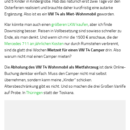
und 5 Kinder in Kindergröße. Hab das natürlich erst zwei Tage vor den
Osterferien realisiert und brauchte daher kurzfristig eine autarke
Ergänzung. Also ist es ein
VW T4 als Miet-Wohnmobil
geworden.
Klar könnte man auch einen
größeren LKW kaufen
, aber ich finde
Downsizing besser. Reisen in Vollbesetzung sind sowieso schneller zu
Ende, als man denkt. Und wenn ich mir die 1500 € anschaue, die der
Mercedes 711 an jährlichen Kosten
nur durch Rumstehen verbrennt,
sind da glatt drei Wochen
Mietzeit für einen VW T4 Camper
drin. Also
warum nicht mal einen Camper mieten?
Die
Abholung des VW T4 Wohnmobil als Mietfahrzeug
ist dank Online-
Buchung denkbar einfach. Muss den Camper nicht mal selbst
übernehmen, sondern kann meine „Kinder“ schicken.
Altersbeschränkung gibt es nicht. Und so machen die drei Großen Vanlife
auf Probe. In
Thüringen
statt der Toskana.