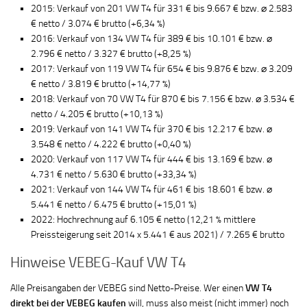
2015: Verkauf von 201 VW T4 für 331 € bis 9.667 € bzw. ⌀ 2.583
€ netto / 3.074 € brutto (+6,34 %)
2016: Verkauf von 134 VW T4 für 389 € bis 10.101 € bzw. ⌀
2.796 € netto / 3.327 € brutto (+8,25 %)
2017: Verkauf von 119 VW T4 für 654 € bis 9.876 € bzw. ⌀ 3.209
€ netto / 3.819 € brutto (+14,77 %)
2018: Verkauf von 70 VW T4 für 870 € bis 7.156 € bzw. ⌀ 3.534 €
netto / 4.205 € brutto (+10,13 %)
2019: Verkauf von 141 VW T4 für 370 € bis 12.217 € bzw. ⌀
3.548 € netto / 4.222 € brutto (+0,40 %)
2020: Verkauf von 117 VW T4 für 444 € bis 13.169 € bzw. ⌀
4.731 € netto / 5.630 € brutto (+33,34 %)
2021: Verkauf von 144 VW T4 für 461 € bis 18.601 € bzw. ⌀
5.441 € netto / 6.475 € brutto (+15,01 %)
2022: Hochrechnung auf 6.105 € netto (12,21 % mittlere
Preissteigerung seit 2014 x 5.441 € aus 2021) / 7.265 € brutto
Hinweise VEBEG-Kauf VW T4
Alle Preisangaben der VEBEG sind Netto-Preise. Wer einen
VW T4
direkt bei der VEBEG kaufen
will, muss also meist (nicht immer) noch