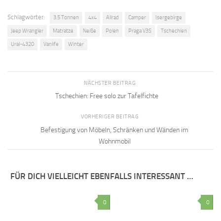
Schlagwörter:
3.5 Tonnen
4x4
Allrad
Camper
Isergebirge
Jeep Wrangler
Matratze
Neiße
Polen
Praga V3S
Tschechien
Ural-4320
Vanlife
Winter
NÄCHSTER BEITRAG
Tschechien: Free solo zur Tafelfichte
VORHERIGER BEITRAG
Befestigung von Möbeln, Schränken und Wänden im
Wohnmobil
FÜR DICH VIELLEICHT EBENFALLS INTERESSANT …
0
0