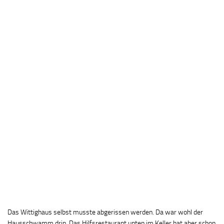
Das Wittighaus selbst musste abgerissen werden. Da war wohl der
Hausschwamm drin. Das Hilfsrestaurant unten im Keller hat aber schon