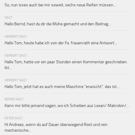
So, nun isses auch bei mir soweit, sechs neue Reifen müssen...
SAGT:
Hallo Bernd, hast du dir die Mühe gemacht und den Beitrag...
HERBERT SAGT:
Hallo Tom, heute habe ich von der Fa. frauenrath eine Antwort...
HERBERT SAGT:
Hallo Tom, hatte vor ein paar Stunden einen Kommentar geschrieben.
Ist...
HERBERT SAGT:
Hallo Tom, jetzt hat es auch meine Maschine "erwischt". das ist...
BERND SAGT:
Kann mir bitte jemand sagen, wo ich Scheiben aus Lexan/ Makrolon/...
PETER SAGT:
Hi Andreas, wenn du auf Dauer überwiegend Rost und rein
mechanische...