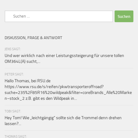
Suchen
nach:
DISKUSSION, FRAGE & ANTWORT
JENS SAGT:
Und wer wirklich nach einer Leistungssteigerung für unsere tollen
OM364L(A) sucht,...
PETER SAGT:
Hallo Thomas, bei RSU.de
https://www.rsu.de/s/reifen/pkwtransporteroffroad?
suche=235%2F85R16%20wildpeak&filter=coreBrands_Alle%20Marke
n~stock_2 z.B. gibt es den Wildpeak in...
TOBI SAGT:
Hey Tom! Wie „leichtgängig“ sollte sich die Trommel denn drehen
lassen?...
THOMAS SAGT: