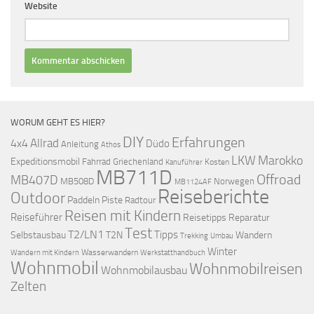
Website
WORUM GEHT ES HIER?
DIY
Erfahrungen
Allrad
4x4
Düdo
Anleitung
Athos
LKW
Marokko
Expeditionsmobil
Fahrrad
Griechenland
Kosten
Kanuführer
MB711D
Offroad
MB407D
MB508D
Norwegen
MB1124AF
Reiseberichte
Outdoor
Paddeln
Piste
Radtour
Reisen mit Kindern
Reiseführer
Reisetipps
Reparatur
Test
T2/LN1
Tipps
Selbstausbau
T2N
Wandern
Umbau
Trekking
Winter
Wasserwandern
Werkstatthandbuch
Wandern mit Kindern
Wohnmobil
Wohnmobilreisen
Wohnmobilausbau
Zelten