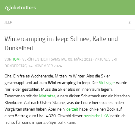
7globetrotters
Zum Inhalt springen
JEEP
2
Wintercamping im Jeep: Schnee, Kälte und
Dunkelheit
VON
TOM
· VERÖFFENTLICHT
SAMSTAG, 05. MÄRZ 2022
· AKTUALISIERT
DONNERSTAG, 14. NOVEMBER 2024
Oha. Ein freies Wochenende. Mitten im Winter. Also die Skier
geschnappt und auf zum
Wintercamping
im Jeep
. Der
Skiträger
wurde
mir leider gestohlen. Muss die Skier also im Innenraum lagern.
Zusammen mit der
Matratze
, einem dicken Schlafsack und ein bisschen
Kleinkram. Auf nach Osten. Staune, was die Leute hier so alles in den
Vorgärten stehen haben. Aber nein,
derzeit
habe ich keinen Bock auf
einen Beitrag zum Ural-4320. Obwohl dieser
russische LKW
natürlich
nichts für seine imperiale Symbolik kann.