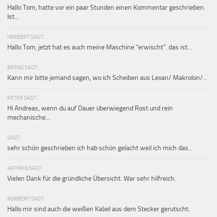
Hallo Tom, hatte vor ein paar Stunden einen Kommentar geschrieben.
Ist...
HERBERT SAGT:
Hallo Tom, jetzt hat es auch meine Maschine "erwischt". das ist...
BERND SAGT:
Kann mir bitte jemand sagen, wo ich Scheiben aus Lexan/ Makrolon/...
PETER SAGT:
Hi Andreas, wenn du auf Dauer überwiegend Rost und rein
mechanische...
SAGT:
sehr schön geschrieben ich hab schön gelacht weil ich mich das...
KATHRIN SAGT:
Vielen Dank für die gründliche Übersicht. War sehr hilfreich.
NORBERT SAGT:
Hallo mir sind auch die weißen Kabel aus dem Stecker gerutscht.