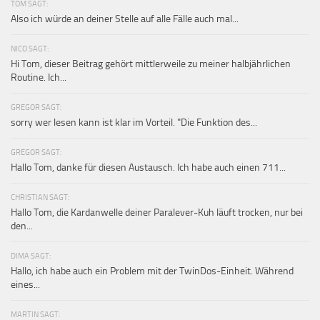
TOM SAGT:
Also ich würde an deiner Stelle auf alle Fälle auch mal...
NICO SAGT:
Hi Tom, dieser Beitrag gehört mittlerweile zu meiner halbjährlichen
Routine. Ich...
GREGOR SAGT:
sorry wer lesen kann ist klar im Vorteil. "Die Funktion des...
GREGOR SAGT:
Hallo Tom, danke für diesen Austausch. Ich habe auch einen 711...
CHRISTIAN SAGT:
Hallo Tom, die Kardanwelle deiner Paralever-Kuh läuft trocken, nur bei
den...
DIMA SAGT:
Hallo, ich habe auch ein Problem mit der TwinDos-Einheit. Während
eines...
MARTIN SAGT: