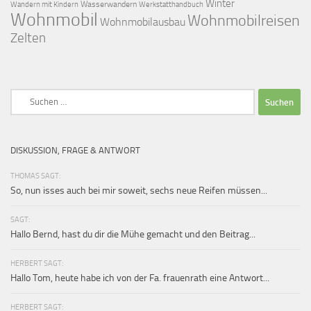
Winter
Wasserwandern
Werkstatthandbuch
Wandern mit Kindern
Wohnmobil
Wohnmobilreisen
Wohnmobilausbau
Zelten
Suchen
nach:
DISKUSSION, FRAGE & ANTWORT
THOMAS SAGT:
So, nun isses auch bei mir soweit, sechs neue Reifen müssen...
SAGT:
Hallo Bernd, hast du dir die Mühe gemacht und den Beitrag...
HERBERT SAGT:
Hallo Tom, heute habe ich von der Fa. frauenrath eine Antwort...
HERBERT SAGT: