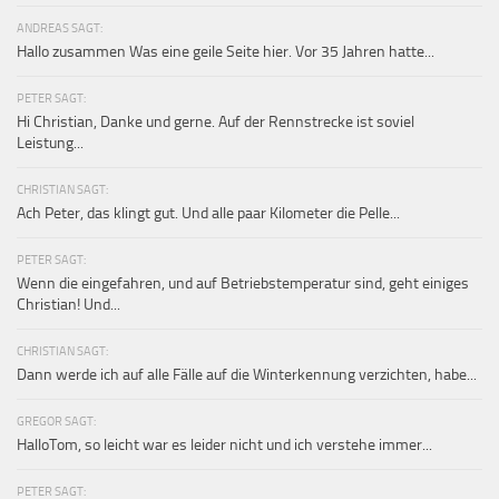
ANDREAS SAGT:
Hallo zusammen Was eine geile Seite hier. Vor 35 Jahren hatte...
PETER SAGT:
Hi Christian, Danke und gerne. Auf der Rennstrecke ist soviel
Leistung...
CHRISTIAN SAGT:
Ach Peter, das klingt gut. Und alle paar Kilometer die Pelle...
PETER SAGT:
Wenn die eingefahren, und auf Betriebstemperatur sind, geht einiges
Christian! Und...
CHRISTIAN SAGT:
Dann werde ich auf alle Fälle auf die Winterkennung verzichten, habe...
GREGOR SAGT:
HalloTom, so leicht war es leider nicht und ich verstehe immer...
PETER SAGT: