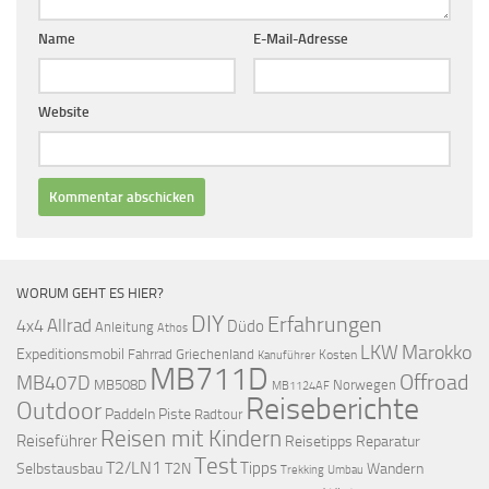
Name
E-Mail-Adresse
Website
WORUM GEHT ES HIER?
DIY
Erfahrungen
Allrad
4x4
Düdo
Anleitung
Athos
LKW
Marokko
Expeditionsmobil
Fahrrad
Griechenland
Kosten
Kanuführer
MB711D
Offroad
MB407D
MB508D
Norwegen
MB1124AF
Reiseberichte
Outdoor
Paddeln
Piste
Radtour
Reisen mit Kindern
Reiseführer
Reisetipps
Reparatur
Test
T2/LN1
Tipps
Selbstausbau
T2N
Wandern
Umbau
Trekking