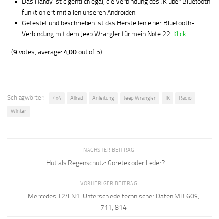
Das Handy ist eigentlich egal, die Verbindung des JK über Bluetooth
funktioniert mit allen unseren Androiden.
Getestet und beschrieben ist das Herstellen einer Bluetooth-
Verbindung mit dem Jeep Wrangler für mein Note 22:
Klick
(
9
votes, average:
4,00
out of 5)
Schlagwörter:
4x4
Allrad
Anleitung
Jeep Wrangler
JK
Radio
Winter
NÄCHSTER BEITRAG
Hut als Regenschutz: Goretex oder Leder?
VORHERIGER BEITRAG
Mercedes T2/LN1: Unterschiede technischer Daten MB 609,
711, 814