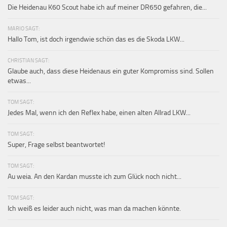
Die Heidenau K60 Scout habe ich auf meiner DR650 gefahren, die...
MARIO SAGT:
Hallo Tom, ist doch irgendwie schön das es die Skoda LKW...
CHRISTIAN SAGT:
Glaube auch, dass diese Heidenaus ein guter Kompromiss sind. Sollen
etwas...
TOM SAGT:
Jedes Mal, wenn ich den Reflex habe, einen alten Allrad LKW...
TOM SAGT:
Super, Frage selbst beantwortet!
TOM SAGT:
Au weia. An den Kardan musste ich zum Glück noch nicht...
TOM SAGT:
Ich weiß es leider auch nicht, was man da machen könnte.