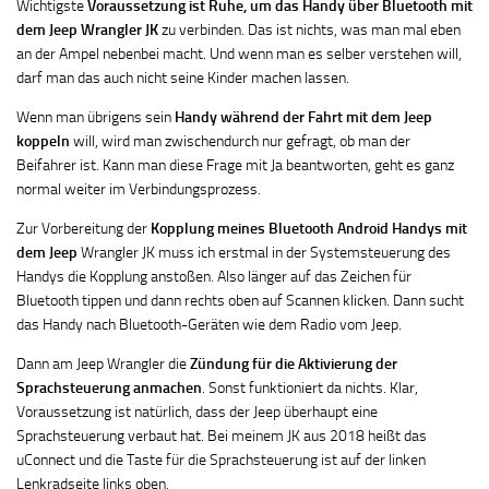
Wichtigste
Voraussetzung ist Ruhe, um das Handy über Bluetooth mit
dem Jeep Wrangler JK
zu verbinden. Das ist nichts, was man mal eben
an der Ampel nebenbei macht. Und wenn man es selber verstehen will,
darf man das auch nicht seine Kinder machen lassen.
Wenn man übrigens sein
Handy während der Fahrt mit dem Jeep
koppeln
will, wird man zwischendurch nur gefragt, ob man der
Beifahrer ist. Kann man diese Frage mit Ja beantworten, geht es ganz
normal weiter im Verbindungsprozess.
Zur Vorbereitung der
Kopplung meines Bluetooth Android Handys mit
dem Jeep
Wrangler JK muss ich erstmal in der Systemsteuerung des
Handys die Kopplung anstoßen. Also länger auf das Zeichen für
Bluetooth tippen und dann rechts oben auf Scannen klicken. Dann sucht
das Handy nach Bluetooth-Geräten wie dem Radio vom Jeep.
Dann am Jeep Wrangler die
Zündung für die Aktivierung der
Sprachsteuerung anmachen
. Sonst funktioniert da nichts. Klar,
Voraussetzung ist natürlich, dass der Jeep überhaupt eine
Sprachsteuerung verbaut hat. Bei meinem JK aus 2018 heißt das
uConnect und die Taste für die Sprachsteuerung ist auf der linken
Lenkradseite links oben.