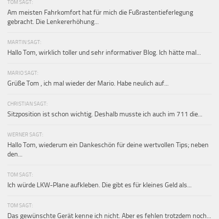
TOM SAGT:
Am meisten Fahrkomfort hat für mich die Fußrastentieferlegung
gebracht. Die Lenkererhöhung...
MARTIN SAGT:
Hallo Tom, wirklich toller und sehr informativer Blog. Ich hätte mal...
MARIO SAGT:
Grüße Tom , ich mal wieder der Mario. Habe neulich auf...
CHRISTIAN SAGT:
Sitzposition ist schon wichtig. Deshalb musste ich auch im 711 die...
WERNER SAGT:
Hallo Tom, wiederum ein Dankeschön für deine wertvollen Tips; neben
den...
TOM SAGT:
Ich würde LKW-Plane aufkleben. Die gibt es für kleines Geld als...
TOM SAGT:
Das gewünschte Gerät kenne ich nicht. Aber es fehlen trotzdem noch...