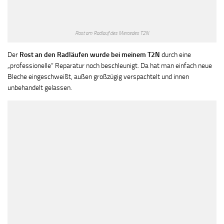
Rost am Radlauf des Mercedes T2N
Der
Rost an den Radläufen wurde bei meinem T2N
durch eine
„professionelle“ Reparatur noch beschleunigt. Da hat man einfach neue
Bleche eingeschweißt, außen großzügig verspachtelt und innen
unbehandelt gelassen.