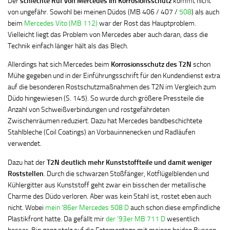
Der
schlechte Ruf von Mercedes im Korrosionsschutz
kommt nicht
von ungefähr. Sowohl bei meinen Düdos (MB 406 / 407 /
508
) als auch
beim
Mercedes Vito (MB 112)
war der Rost das Hauptproblem.
Vielleicht liegt das Problem von Mercedes aber auch daran, dass die
Technik einfach länger hält als das Blech.
Allerdings hat sich Mercedes beim
Korrosionsschutz des T2N
schon
Mühe gegeben und in der Einführungsschrift für den Kundendienst extra
auf die besonderen Rostschutzmaßnahmen des T2N im Vergleich zum
Düdo hingewiesen (S. 145). So wurde durch größere Pressteile die
Anzahl von Schweißverbindungen und rostgefährdeten
Zwischenräumen reduziert. Dazu hat Mercedes bandbeschichtete
Stahlbleche (Coil Coatings) an Vorbauinnenecken und Radläufen
verwendet.
Dazu hat der
T2N deutlich mehr Kunststoffteile und damit weniger
Roststellen
. Durch die schwarzen Stoßfänger, Kotflügelblenden und
Kühlergitter aus Kunststoff geht zwar ein bisschen der metallische
Charme des Düdo verloren. Aber was kein Stahl ist, rostet eben auch
nicht. Wobei
mein ’86er Mercedes 508 D
auch schon diese empfindliche
Plastikfront hatte. Da gefällt mir
der ’93er MB 711 D
wesentlich