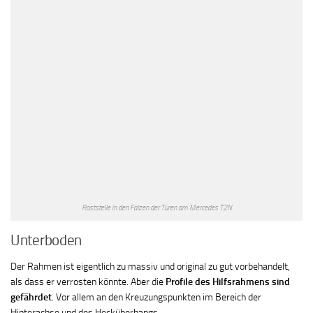
Roststelle in den Falzen der Türen am Mercedes T2N
Unterboden
Der Rahmen ist eigentlich zu massiv und original zu gut vorbehandelt,
als dass er verrosten könnte. Aber die
Profile des Hilfsrahmens sind
gefährdet
. Vor allem an den Kreuzungspunkten im Bereich der
Hinterachse und des Hecküberhangs.