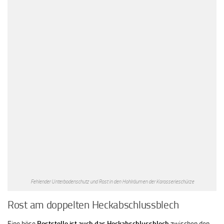
Fehlender Unterbodenschutz und Rost in den Hohlräumen der Karosserieschürze
Rost am doppelten Heckabschlussblech
Eine böse
Roststelle ist auch das Heckabschlussblech
zwischen den