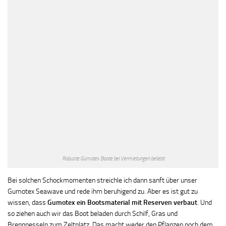
Robuste Gumotex Boote bei Vermietungen beliebt
Bei solchen Schockmomenten streichle ich dann sanft über unser
Gumotex Seawave und rede ihm beruhigend zu. Aber es ist gut zu
wissen, dass
Gumotex ein Bootsmaterial mit Reserven verbaut
. Und
so ziehen auch wir das Boot beladen durch Schilf, Gras und
Brennnesseln zum Zeltplatz. Das macht weder den Pflanzen noch dem