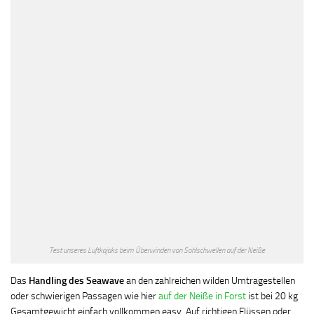
Test unseres Luftkajaks beim Überwinden von Sohlschwellen auf der Neiße
Das
Handling des Seawave
an den zahlreichen wilden Umtragestellen
oder schwierigen Passagen wie hier
auf der Neiße in Forst
ist bei 20 kg
Gesamtgewicht einfach vollkommen easy. Auf richtigen Flüssen oder