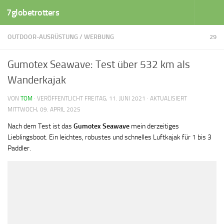
7globetrotters
Zum Inhalt springen
OUTDOOR-AUSRÜSTUNG
/
WERBUNG
29
Gumotex Seawave: Test über 532 km als
Wanderkajak
VON
TOM
· VERÖFFENTLICHT
FREITAG, 11. JUNI 2021
· AKTUALISIERT
MITTWOCH, 09. APRIL 2025
Nach dem Test ist das
Gumotex Seawave
mein derzeitiges
Lieblingsboot. Ein leichtes, robustes und schnelles Luftkajak für 1 bis 3
Paddler.