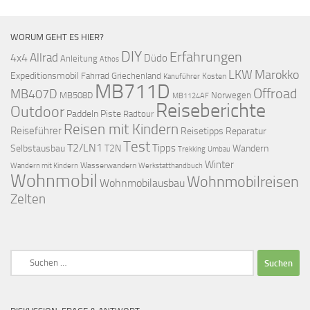
WORUM GEHT ES HIER?
DIY
Erfahrungen
Allrad
4x4
Düdo
Anleitung
Athos
LKW
Marokko
Expeditionsmobil
Fahrrad
Griechenland
Kosten
Kanuführer
MB711D
Offroad
MB407D
MB508D
Norwegen
MB1124AF
Reiseberichte
Outdoor
Paddeln
Piste
Radtour
Reisen mit Kindern
Reiseführer
Reisetipps
Reparatur
Test
T2/LN1
Tipps
Selbstausbau
T2N
Wandern
Umbau
Trekking
Winter
Wasserwandern
Werkstatthandbuch
Wandern mit Kindern
Wohnmobil
Wohnmobilreisen
Wohnmobilausbau
Zelten
Suchen
nach: