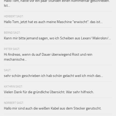
Hallo Tom, hatte vor ein paar Stunden einen Kommentar geschrieben.
Ist...
HERBERT SAGT:
Hallo Tom, jetzt hat es auch meine Maschine "erwischt". das ist...
BERND SAGT:
Kann mir bitte jemand sagen, wo ich Scheiben aus Lexan/ Makrolon/...
PETER SAGT:
Hi Andreas, wenn du auf Dauer überwiegend Rost und rein
mechanische...
SAGT:
sehr schön geschrieben ich hab schön gelacht weil ich mich das...
KATHRIN SAGT:
Vielen Dank für die gründliche Übersicht. War sehr hilfreich.
NORBERT SAGT:
Hallo mir sind auch die weißen Kabel aus dem Stecker gerutscht.