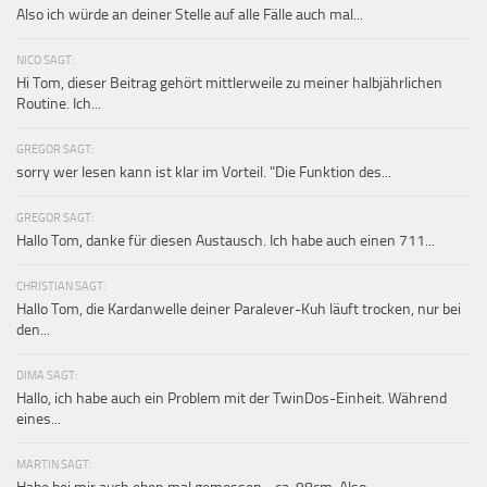
Also ich würde an deiner Stelle auf alle Fälle auch mal...
NICO SAGT:
Hi Tom, dieser Beitrag gehört mittlerweile zu meiner halbjährlichen
Routine. Ich...
GREGOR SAGT:
sorry wer lesen kann ist klar im Vorteil. "Die Funktion des...
GREGOR SAGT:
Hallo Tom, danke für diesen Austausch. Ich habe auch einen 711...
CHRISTIAN SAGT:
Hallo Tom, die Kardanwelle deiner Paralever-Kuh läuft trocken, nur bei
den...
DIMA SAGT:
Hallo, ich habe auch ein Problem mit der TwinDos-Einheit. Während
eines...
MARTIN SAGT: