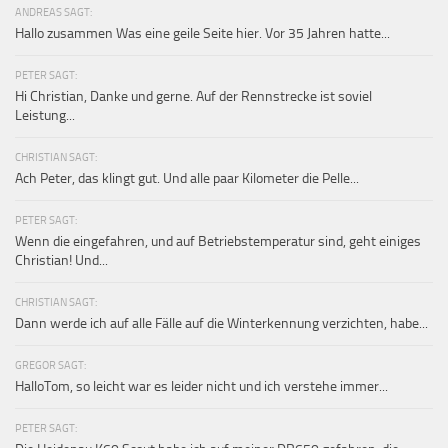
ANDREAS SAGT:
Hallo zusammen Was eine geile Seite hier. Vor 35 Jahren hatte...
PETER SAGT:
Hi Christian, Danke und gerne. Auf der Rennstrecke ist soviel
Leistung...
CHRISTIAN SAGT:
Ach Peter, das klingt gut. Und alle paar Kilometer die Pelle...
PETER SAGT:
Wenn die eingefahren, und auf Betriebstemperatur sind, geht einiges
Christian! Und...
CHRISTIAN SAGT:
Dann werde ich auf alle Fälle auf die Winterkennung verzichten, habe...
GREGOR SAGT:
HalloTom, so leicht war es leider nicht und ich verstehe immer...
PETER SAGT: