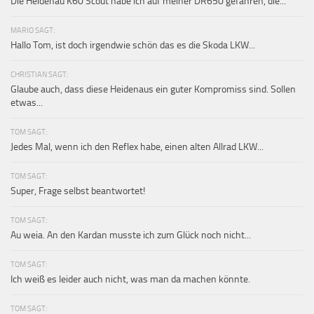
Die Heidenau K60 Scout habe ich auf meiner DR650 gefahren, die...
MARIO SAGT:
Hallo Tom, ist doch irgendwie schön das es die Skoda LKW...
CHRISTIAN SAGT:
Glaube auch, dass diese Heidenaus ein guter Kompromiss sind. Sollen
etwas...
TOM SAGT:
Jedes Mal, wenn ich den Reflex habe, einen alten Allrad LKW...
TOM SAGT:
Super, Frage selbst beantwortet!
TOM SAGT:
Au weia. An den Kardan musste ich zum Glück noch nicht...
TOM SAGT:
Ich weiß es leider auch nicht, was man da machen könnte.
TOM SAGT: