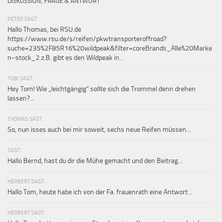
DISKUSSION, FRAGE & ANTWORT
PETER SAGT:
Hallo Thomas, bei RSU.de
https://www.rsu.de/s/reifen/pkwtransporteroffroad?
suche=235%2F85R16%20wildpeak&filter=coreBrands_Alle%20Marke
n~stock_2 z.B. gibt es den Wildpeak in...
TOBI SAGT:
Hey Tom! Wie „leichtgängig“ sollte sich die Trommel denn drehen
lassen?...
THOMAS SAGT:
So, nun isses auch bei mir soweit, sechs neue Reifen müssen...
SAGT:
Hallo Bernd, hast du dir die Mühe gemacht und den Beitrag...
HERBERT SAGT:
Hallo Tom, heute habe ich von der Fa. frauenrath eine Antwort...
HERBERT SAGT: