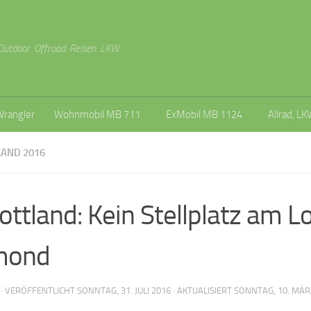
Outdoor. Offroad. Reisen. LKW.
Wrangler
Wohnmobil MB 711
ExMobil MB 1124
Allrad, LK
AND 2016
ottland: Kein Stellplatz am L
mond
· VERÖFFENTLICHT
SONNTAG, 31. JULI 2016
· AKTUALISIERT
SONNTAG, 10. MÄR