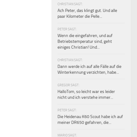
CHRISTIAN SAGT:
Ach Peter, das klingt gut. Und alle
paar Kilometer die Pelle...
PETER SAGT:
Wenn die eingefahren, und auf
Betriebstemperatur sind, geht
einiges Christian! Und...
CHRISTIAN SAGT:
Dann werde ich auf alle Fälle auf die
Winterkennung verzichten, habe...
GREGOR SAGT:
HalloTom, so leicht war es leider
nicht und ich verstehe immer...
PETER SAGT:
Die Heidenau K60 Scout habe ich auf
meiner DR650 gefahren, die...
MARIO SAGT: