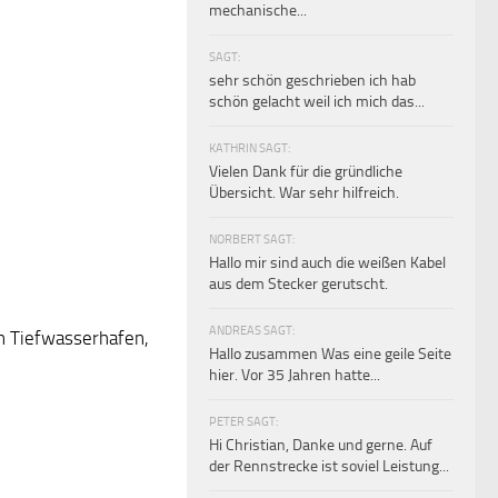
mechanische...
SAGT:
sehr schön geschrieben ich hab
schön gelacht weil ich mich das...
KATHRIN SAGT:
Vielen Dank für die gründliche
Übersicht. War sehr hilfreich.
NORBERT SAGT:
Hallo mir sind auch die weißen Kabel
aus dem Stecker gerutscht.
ANDREAS SAGT:
en Tiefwasserhafen,
Hallo zusammen Was eine geile Seite
hier. Vor 35 Jahren hatte...
PETER SAGT:
Hi Christian, Danke und gerne. Auf
der Rennstrecke ist soviel Leistung...