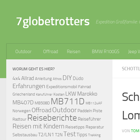
Zum Inhalt springen
7globetrotters
Expedition Großfamilie: 
Outdoor
Offroad
Reisen
BMW R100GS
Jeep 
SCHOTTL
WORUM GEHT ES HIER?
DIY
Allrad
4x4
Düdo
Anleitung
Athos
Erfahrungen
Expeditionsmobil
Fahrrad
Sch
LKW
Marokko
Griechenland
Kosten
Kanuführer
MB711D
MB407D
MB508D
MB1124AF
Outdoor
Offroad
Lo
Paddeln
Piste
Norwegen
Reiseberichte
Reiseführer
Radtour
Reisen mit Kindern
Reisetipps
Reparatur
VON
TOM
Test
T2/LN1
Tipps
Selbstausbau
T2N
Trekking