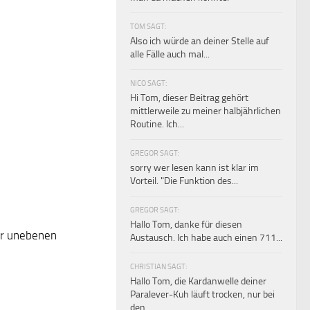
TOM SAGT:
Also ich würde an deiner Stelle auf
alle Fälle auch mal...
NICO SAGT:
Hi Tom, dieser Beitrag gehört
mittlerweile zu meiner halbjährlichen
Routine. Ich...
GREGOR SAGT:
sorry wer lesen kann ist klar im
Vorteil. "Die Funktion des...
GREGOR SAGT:
Hallo Tom, danke für diesen
hr unebenen
Austausch. Ich habe auch einen 711...
CHRISTIAN SAGT:
Hallo Tom, die Kardanwelle deiner
Paralever-Kuh läuft trocken, nur bei
den...