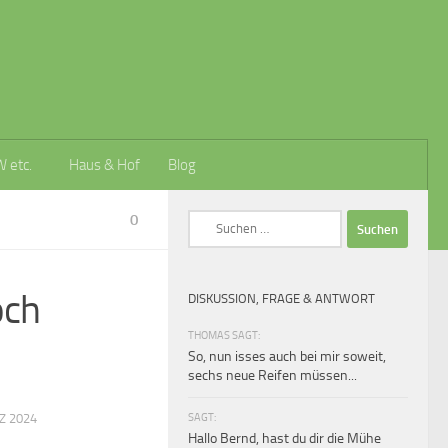
W etc.
Haus & Hof
Blog
0
Suchen
nach:
och
DISKUSSION, FRAGE & ANTWORT
THOMAS SAGT:
So, nun isses auch bei mir soweit,
sechs neue Reifen müssen...
SAGT:
Z 2024
Hallo Bernd, hast du dir die Mühe