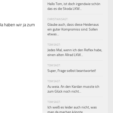
Hallo Tom, ist doch irgendwie schön
das es die Skoda LKW...
CHRISTIAN SAGT:
Da haben wir ja zum
Glaube auch, dass diese Heidenaus
ein guter Kompromiss sind. Sollen
etwas...
TOM SAGT:
Jedes Mal, wenn ich den Reflex habe,
einen alten Allrad LKW...
TOM SAGT:
Super, Frage selbst beantwortet!
TOM SAGT:
Au weia. An den Kardan musste ich
zum Glück noch nicht...
TOM SAGT:
Ich weiß es leider auch nicht, was
man da machen könnte.