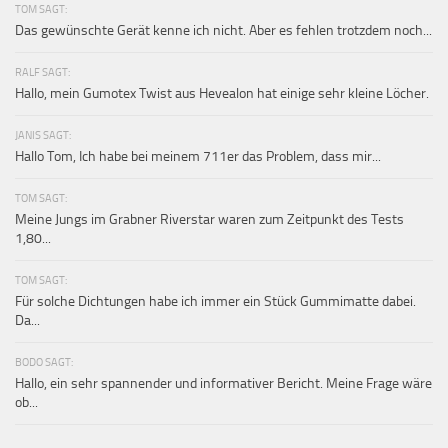
TOM SAGT:
Das gewünschte Gerät kenne ich nicht. Aber es fehlen trotzdem noch...
RALF SAGT:
Hallo, mein Gumotex Twist aus Hevealon hat einige sehr kleine Löcher.
JANIS SAGT:
Hallo Tom, Ich habe bei meinem 711er das Problem, dass mir...
TOM SAGT:
Meine Jungs im Grabner Riverstar waren zum Zeitpunkt des Tests
1,80...
TOM SAGT:
Für solche Dichtungen habe ich immer ein Stück Gummimatte dabei.
Da...
BODO SAGT:
Hallo, ein sehr spannender und informativer Bericht. Meine Frage wäre
ob...