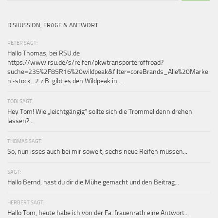
DISKUSSION, FRAGE & ANTWORT
PETER SAGT:
Hallo Thomas, bei RSU.de
https://www.rsu.de/s/reifen/pkwtransporteroffroad?
suche=235%2F85R16%20wildpeak&filter=coreBrands_Alle%20Marke
n~stock_2 z.B. gibt es den Wildpeak in...
TOBI SAGT:
Hey Tom! Wie „leichtgängig“ sollte sich die Trommel denn drehen
lassen?...
THOMAS SAGT:
So, nun isses auch bei mir soweit, sechs neue Reifen müssen...
SAGT:
Hallo Bernd, hast du dir die Mühe gemacht und den Beitrag...
HERBERT SAGT:
Hallo Tom, heute habe ich von der Fa. frauenrath eine Antwort...