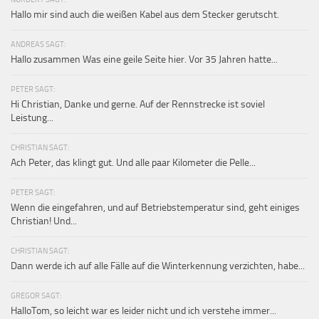
Hallo mir sind auch die weißen Kabel aus dem Stecker gerutscht.
ANDREAS SAGT:
Hallo zusammen Was eine geile Seite hier. Vor 35 Jahren hatte...
PETER SAGT:
Hi Christian, Danke und gerne. Auf der Rennstrecke ist soviel
Leistung...
CHRISTIAN SAGT:
Ach Peter, das klingt gut. Und alle paar Kilometer die Pelle...
PETER SAGT:
Wenn die eingefahren, und auf Betriebstemperatur sind, geht einiges
Christian! Und...
CHRISTIAN SAGT:
Dann werde ich auf alle Fälle auf die Winterkennung verzichten, habe...
GREGOR SAGT:
HalloTom, so leicht war es leider nicht und ich verstehe immer...