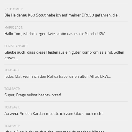
PETER SAGT:
Die Heidenau K60 Scout habe ich auf meiner DR650 gefahren, die...
MARIO SAGT:
Hallo Tom, ist doch irgendwie schön das es die Skoda LKW...
CHRISTIAN SAGT:
Glaube auch, dass diese Heidenaus ein guter Kompromiss sind. Sollen
etwas...
TOM SAGT:
Jedes Mal, wenn ich den Reflex habe, einen alten Allrad LKW...
TOM SAGT:
Super, Frage selbst beantwortet!
TOM SAGT:
Au weia. An den Kardan musste ich zum Glück noch nicht...
TOM SAGT: