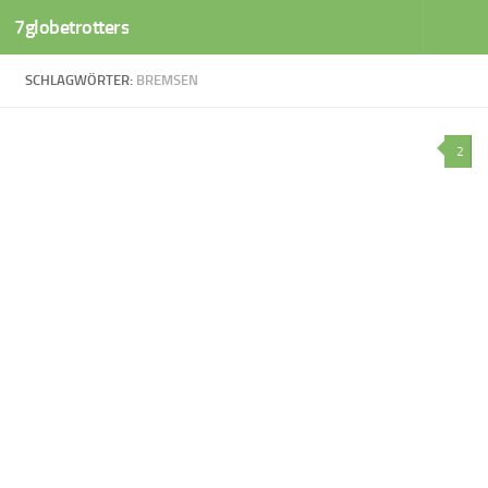
7globetrotters
Zum Inhalt springen
SCHLAGWÖRTER:
BREMSEN
2