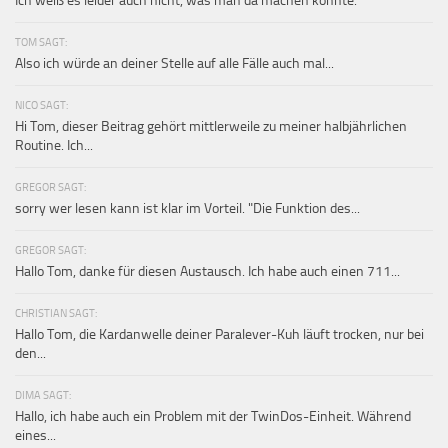
Ich weiß es leider auch nicht, was man da machen könnte.
TOM SAGT:
Also ich würde an deiner Stelle auf alle Fälle auch mal...
NICO SAGT:
Hi Tom, dieser Beitrag gehört mittlerweile zu meiner halbjährlichen
Routine. Ich...
GREGOR SAGT:
sorry wer lesen kann ist klar im Vorteil. "Die Funktion des...
GREGOR SAGT:
Hallo Tom, danke für diesen Austausch. Ich habe auch einen 711...
CHRISTIAN SAGT:
Hallo Tom, die Kardanwelle deiner Paralever-Kuh läuft trocken, nur bei
den...
DIMA SAGT:
Hallo, ich habe auch ein Problem mit der TwinDos-Einheit. Während
eines...