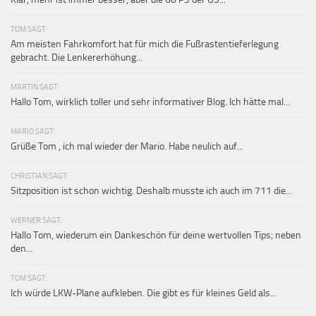
TOM SAGT:
Am meisten Fahrkomfort hat für mich die Fußrastentieferlegung
gebracht. Die Lenkererhöhung...
MARTIN SAGT:
Hallo Tom, wirklich toller und sehr informativer Blog. Ich hätte mal...
MARIO SAGT:
Grüße Tom , ich mal wieder der Mario. Habe neulich auf...
CHRISTIAN SAGT:
Sitzposition ist schon wichtig. Deshalb musste ich auch im 711 die...
WERNER SAGT:
Hallo Tom, wiederum ein Dankeschön für deine wertvollen Tips; neben
den...
TOM SAGT:
Ich würde LKW-Plane aufkleben. Die gibt es für kleines Geld als...