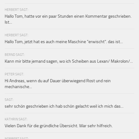
HERBERT SAGT:
Hallo Tom, hatte vor ein paar Stunden einen Kommentar geschrieben.
Ist...
HERBERT SAGT:
Hallo Tom, jetzt hat es auch meine Maschine "erwischt". das ist...
BERND SAGT:
Kann mir bitte jemand sagen, wo ich Scheiben aus Lexan/ Makrolon/...
PETER SAGT:
Hi Andreas, wenn du auf Dauer überwiegend Rost und rein
mechanische...
SAGT:
sehr schön geschrieben ich hab schön gelacht weil ich mich das...
KATHRIN SAGT:
Vielen Dank für die gründliche Übersicht. War sehr hilfreich.
NORBERT SAGT: