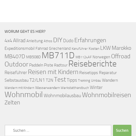
WORUM GEHT ES HIER?
DIY
Erfahrungen
Allrad
4x4
Düdo
Anleitung
Athos
LKW
Marokko
Expeditionsmobil
Fahrrad
Griechenland
Kosten
Kanuführer
MB711D
Offroad
MB407D
MB508D
Norwegen
MB1124AF
Reiseberichte
Outdoor
Paddeln
Piste
Radtour
Reisen mit Kindern
Reiseführer
Reisetipps
Reparatur
Test
T2/LN1
Tipps
Selbstausbau
T2N
Wandern
Umbau
Trekking
Winter
Wasserwandern
Werkstatthandbuch
Wandern mit Kindern
Wohnmobil
Wohnmobilreisen
Wohnmobilausbau
Zelten
Suchen
nach: