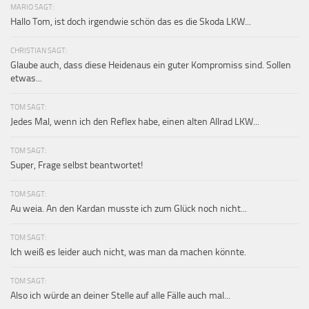
MARIO SAGT:
Hallo Tom, ist doch irgendwie schön das es die Skoda LKW...
CHRISTIAN SAGT:
Glaube auch, dass diese Heidenaus ein guter Kompromiss sind. Sollen
etwas...
TOM SAGT:
Jedes Mal, wenn ich den Reflex habe, einen alten Allrad LKW...
TOM SAGT:
Super, Frage selbst beantwortet!
TOM SAGT:
Au weia. An den Kardan musste ich zum Glück noch nicht...
TOM SAGT:
Ich weiß es leider auch nicht, was man da machen könnte.
TOM SAGT:
Also ich würde an deiner Stelle auf alle Fälle auch mal...