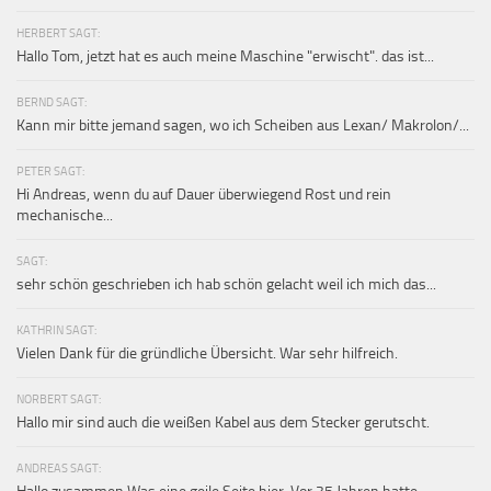
HERBERT SAGT:
Hallo Tom, jetzt hat es auch meine Maschine "erwischt". das ist...
BERND SAGT:
Kann mir bitte jemand sagen, wo ich Scheiben aus Lexan/ Makrolon/...
PETER SAGT:
Hi Andreas, wenn du auf Dauer überwiegend Rost und rein
mechanische...
SAGT:
sehr schön geschrieben ich hab schön gelacht weil ich mich das...
KATHRIN SAGT:
Vielen Dank für die gründliche Übersicht. War sehr hilfreich.
NORBERT SAGT:
Hallo mir sind auch die weißen Kabel aus dem Stecker gerutscht.
ANDREAS SAGT: