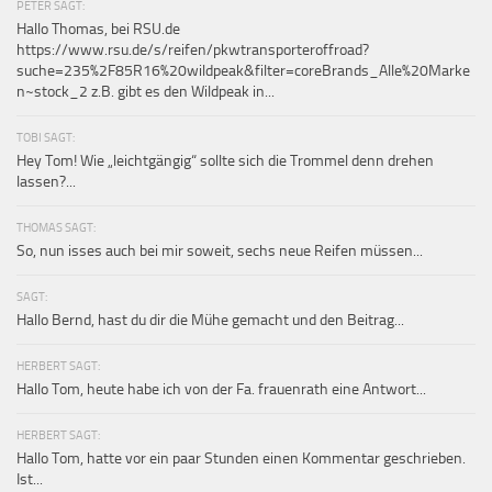
PETER SAGT:
Hallo Thomas, bei RSU.de
https://www.rsu.de/s/reifen/pkwtransporteroffroad?
suche=235%2F85R16%20wildpeak&filter=coreBrands_Alle%20Marke
n~stock_2 z.B. gibt es den Wildpeak in...
TOBI SAGT:
Hey Tom! Wie „leichtgängig“ sollte sich die Trommel denn drehen
lassen?...
THOMAS SAGT:
So, nun isses auch bei mir soweit, sechs neue Reifen müssen...
SAGT:
Hallo Bernd, hast du dir die Mühe gemacht und den Beitrag...
HERBERT SAGT:
Hallo Tom, heute habe ich von der Fa. frauenrath eine Antwort...
HERBERT SAGT:
Hallo Tom, hatte vor ein paar Stunden einen Kommentar geschrieben.
Ist...