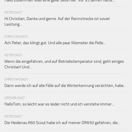
Hallo zusammen Was eine geile Seite hier. Vor 35 Jahren hatte...
PETER SAGT:
Hi Christian, Danke und gerne. Auf der Rennstrecke ist soviel
Leistung...
CHRISTIAN SAGT:
Ach Peter, das klingt gut. Und alle paar Kilometer die Pelle...
PETER SAGT:
Wenn die eingefahren, und auf Betriebstemperatur sind, geht einiges
Christian! Und...
CHRISTIAN SAGT:
Dann werde ich auf alle Fälle auf die Winterkennung verzichten, habe...
GREGOR SAGT:
HalloTom, so leicht war es leider nicht und ich verstehe immer...
PETER SAGT:
Die Heidenau K60 Scout habe ich auf meiner DR650 gefahren, die...