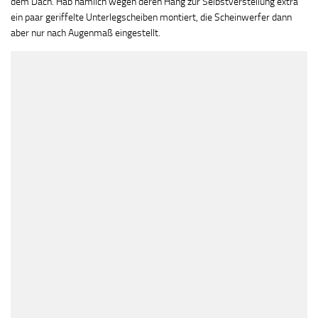
dem Dach. Hab nämlich wegen deren Hang zur Selbstverstellung extra
ein paar geriffelte Unterlegscheiben montiert, die Scheinwerfer dann
aber nur nach Augenmaß eingestellt.