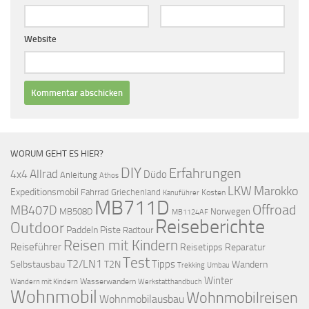
Website
WORUM GEHT ES HIER?
DIY
Erfahrungen
Allrad
4x4
Düdo
Anleitung
Athos
LKW
Marokko
Expeditionsmobil
Fahrrad
Griechenland
Kosten
Kanuführer
MB711D
Offroad
MB407D
MB508D
Norwegen
MB1124AF
Reiseberichte
Outdoor
Paddeln
Piste
Radtour
Reisen mit Kindern
Reiseführer
Reisetipps
Reparatur
Test
T2/LN1
Tipps
Selbstausbau
T2N
Wandern
Umbau
Trekking
Winter
Wasserwandern
Werkstatthandbuch
Wandern mit Kindern
Wohnmobil
Wohnmobilreisen
Wohnmobilausbau