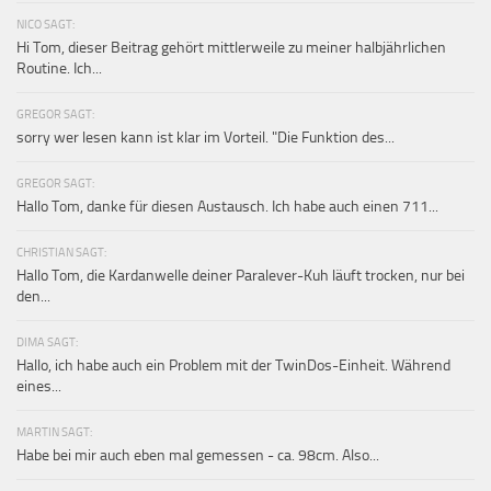
NICO SAGT:
Hi Tom, dieser Beitrag gehört mittlerweile zu meiner halbjährlichen
Routine. Ich...
GREGOR SAGT:
sorry wer lesen kann ist klar im Vorteil. "Die Funktion des...
GREGOR SAGT:
Hallo Tom, danke für diesen Austausch. Ich habe auch einen 711...
CHRISTIAN SAGT:
Hallo Tom, die Kardanwelle deiner Paralever-Kuh läuft trocken, nur bei
den...
DIMA SAGT:
Hallo, ich habe auch ein Problem mit der TwinDos-Einheit. Während
eines...
MARTIN SAGT:
Habe bei mir auch eben mal gemessen - ca. 98cm. Also...