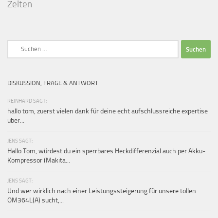
Zelten
Suchen
nach:
DISKUSSION, FRAGE & ANTWORT
REINHARD SAGT:
hallo tom, zuerst vielen dank für deine echt aufschlussreiche expertise
über...
JENS SAGT:
Hallo Tom, würdest du ein sperrbares Heckdifferenzial auch per Akku-
Kompressor (Makita...
JENS SAGT:
Und wer wirklich nach einer Leistungssteigerung für unsere tollen
OM364L(A) sucht,...