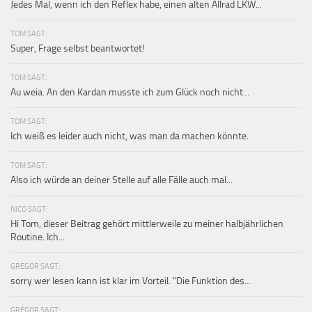
Jedes Mal, wenn ich den Reflex habe, einen alten Allrad LKW...
TOM SAGT:
Super, Frage selbst beantwortet!
TOM SAGT:
Au weia. An den Kardan musste ich zum Glück noch nicht...
TOM SAGT:
Ich weiß es leider auch nicht, was man da machen könnte.
TOM SAGT:
Also ich würde an deiner Stelle auf alle Fälle auch mal...
NICO SAGT:
Hi Tom, dieser Beitrag gehört mittlerweile zu meiner halbjährlichen
Routine. Ich...
GREGOR SAGT:
sorry wer lesen kann ist klar im Vorteil. "Die Funktion des...
GREGOR SAGT: