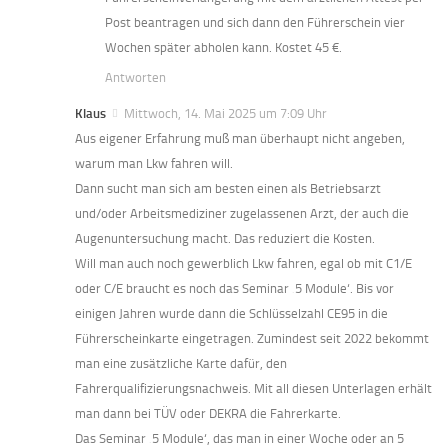
Post beantragen und sich dann den Führerschein vier
Wochen später abholen kann. Kostet 45 €.
Antworten
Klaus
Mittwoch, 14. Mai 2025 um 7:09 Uhr
Aus eigener Erfahrung muß man überhaupt nicht angeben,
warum man Lkw fahren will.
Dann sucht man sich am besten einen als Betriebsarzt
und/oder Arbeitsmediziner zugelassenen Arzt, der auch die
Augenuntersuchung macht. Das reduziert die Kosten.
Will man auch noch gewerblich Lkw fahren, egal ob mit C1/E
oder C/E braucht es noch das Seminar ‚5 Module‘. Bis vor
einigen Jahren wurde dann die Schlüsselzahl CE95 in die
Führerscheinkarte eingetragen. Zumindest seit 2022 bekommt
man eine zusätzliche Karte dafür, den
Fahrerqualifizierungsnachweis. Mit all diesen Unterlagen erhält
man dann bei TÜV oder DEKRA die Fahrerkarte.
Das Seminar ‚5 Module‘, das man in einer Woche oder an 5