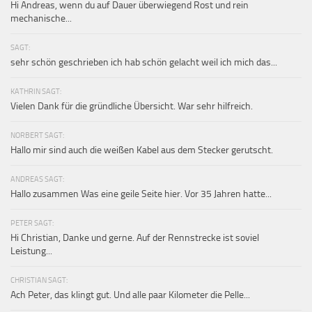
Hi Andreas, wenn du auf Dauer überwiegend Rost und rein
mechanische...
SAGT:
sehr schön geschrieben ich hab schön gelacht weil ich mich das...
KATHRIN SAGT:
Vielen Dank für die gründliche Übersicht. War sehr hilfreich.
NORBERT SAGT:
Hallo mir sind auch die weißen Kabel aus dem Stecker gerutscht.
ANDREAS SAGT:
Hallo zusammen Was eine geile Seite hier. Vor 35 Jahren hatte...
PETER SAGT:
Hi Christian, Danke und gerne. Auf der Rennstrecke ist soviel
Leistung...
CHRISTIAN SAGT:
Ach Peter, das klingt gut. Und alle paar Kilometer die Pelle...