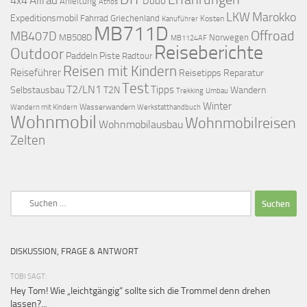
Allrad
4x4
Düdo
Anleitung
Athos
LKW
Marokko
Expeditionsmobil
Fahrrad
Griechenland
Kosten
Kanuführer
MB711D
Offroad
MB407D
MB508D
Norwegen
MB1124AF
Reiseberichte
Outdoor
Paddeln
Piste
Radtour
Reisen mit Kindern
Reiseführer
Reisetipps
Reparatur
Test
T2/LN1
Tipps
Selbstausbau
T2N
Wandern
Umbau
Trekking
Winter
Wasserwandern
Werkstatthandbuch
Wandern mit Kindern
Wohnmobil
Wohnmobilreisen
Wohnmobilausbau
Zelten
Suchen
nach:
DISKUSSION, FRAGE & ANTWORT
TOBI SAGT:
Hey Tom! Wie „leichtgängig“ sollte sich die Trommel denn drehen
lassen?...