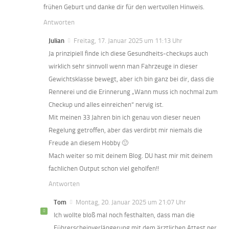
frühen Geburt und danke dir für den wertvollen Hinweis.
Antworten
Julian
Freitag, 17. Januar 2025 um 11:13 Uhr
Ja prinzipiell finde ich diese Gesundheits-checkups auch
wirklich sehr sinnvoll wenn man Fahrzeuge in dieser
Gewichtsklasse bewegt, aber ich bin ganz bei dir, dass die
Rennerei und die Erinnerung „Wann muss ich nochmal zum
Checkup und alles einreichen“ nervig ist.
Mit meinen 33 Jahren bin ich genau von dieser neuen
Regelung getroffen, aber das verdirbt mir niemals die
Freude an diesem Hobby 🙂
Mach weiter so mit deinem Blog. DU hast mir mit deinem
fachlichen Output schon viel geholfen!!
Antworten
Tom
Montag, 20. Januar 2025 um 21:07 Uhr
Ich wollte bloß mal noch festhalten, dass man die
Führerscheinverlängerung mit dem ärztlichen Attest per