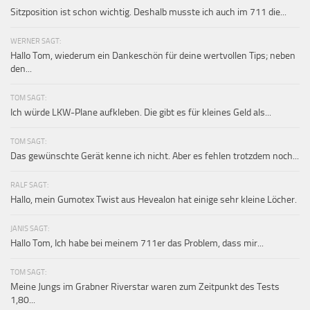
Sitzposition ist schon wichtig. Deshalb musste ich auch im 711 die...
WERNER SAGT:
Hallo Tom, wiederum ein Dankeschön für deine wertvollen Tips; neben
den...
TOM SAGT:
Ich würde LKW-Plane aufkleben. Die gibt es für kleines Geld als...
TOM SAGT:
Das gewünschte Gerät kenne ich nicht. Aber es fehlen trotzdem noch...
RALF SAGT:
Hallo, mein Gumotex Twist aus Hevealon hat einige sehr kleine Löcher.
JANIS SAGT:
Hallo Tom, Ich habe bei meinem 711er das Problem, dass mir...
TOM SAGT:
Meine Jungs im Grabner Riverstar waren zum Zeitpunkt des Tests
1,80...