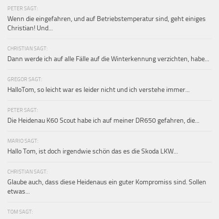
PETER SAGT:
Wenn die eingefahren, und auf Betriebstemperatur sind, geht einiges
Christian! Und...
CHRISTIAN SAGT:
Dann werde ich auf alle Fälle auf die Winterkennung verzichten, habe...
GREGOR SAGT:
HalloTom, so leicht war es leider nicht und ich verstehe immer...
PETER SAGT:
Die Heidenau K60 Scout habe ich auf meiner DR650 gefahren, die...
MARIO SAGT:
Hallo Tom, ist doch irgendwie schön das es die Skoda LKW...
CHRISTIAN SAGT:
Glaube auch, dass diese Heidenaus ein guter Kompromiss sind. Sollen
etwas...
TOM SAGT: