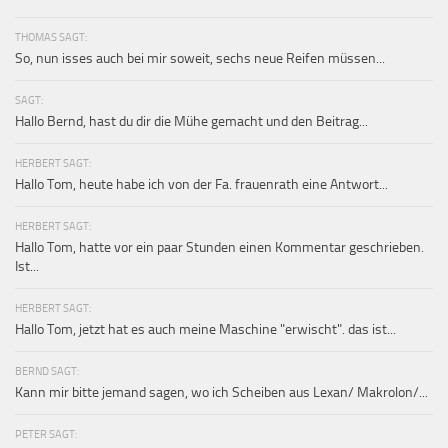
THOMAS SAGT:
So, nun isses auch bei mir soweit, sechs neue Reifen müssen...
SAGT:
Hallo Bernd, hast du dir die Mühe gemacht und den Beitrag...
HERBERT SAGT:
Hallo Tom, heute habe ich von der Fa. frauenrath eine Antwort...
HERBERT SAGT:
Hallo Tom, hatte vor ein paar Stunden einen Kommentar geschrieben.
Ist...
HERBERT SAGT:
Hallo Tom, jetzt hat es auch meine Maschine "erwischt". das ist...
BERND SAGT:
Kann mir bitte jemand sagen, wo ich Scheiben aus Lexan/ Makrolon/...
PETER SAGT: