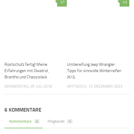
27
43
Rostschutz fertig! Meine
Umbereifung Jeep Wrangler:
Erfahrungen mit Owatrol,
Tipps für sinnvolle Winterreifen
Brantho und Chassislack
JK/JL
DONNERSTAG, 05. JULI 2018
MITTWOCH, 13. DEZEMBER 2023
6 KOMMENTARE
Kommentare
6
Pingbacks
0