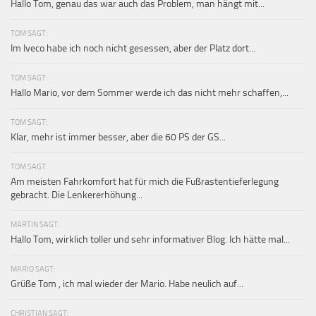
Hallo Tom, genau das war auch das Problem, man hängt mit...
TOM SAGT:
Im Iveco habe ich noch nicht gesessen, aber der Platz dort...
TOM SAGT:
Hallo Mario, vor dem Sommer werde ich das nicht mehr schaffen,...
TOM SAGT:
Klar, mehr ist immer besser, aber die 60 PS der GS...
TOM SAGT:
Am meisten Fahrkomfort hat für mich die Fußrastentieferlegung
gebracht. Die Lenkererhöhung...
MARTIN SAGT:
Hallo Tom, wirklich toller und sehr informativer Blog. Ich hätte mal...
MARIO SAGT:
Grüße Tom , ich mal wieder der Mario. Habe neulich auf...
CHRISTIAN SAGT: