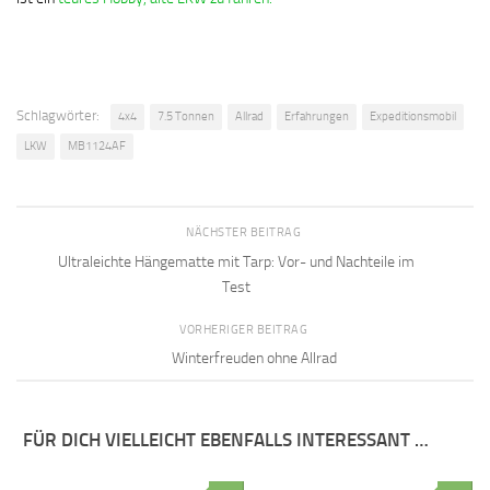
Schlagwörter:
4x4
7.5 Tonnen
Allrad
Erfahrungen
Expeditionsmobil
LKW
MB1124AF
NÄCHSTER BEITRAG
Ultraleichte Hängematte mit Tarp: Vor- und Nachteile im
Test
VORHERIGER BEITRAG
Winterfreuden ohne Allrad
FÜR DICH VIELLEICHT EBENFALLS INTERESSANT …