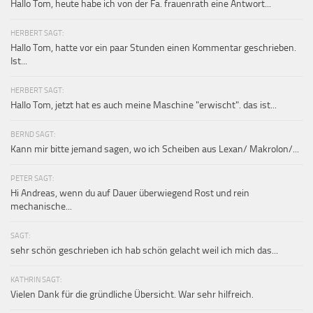
Hallo Tom, heute habe ich von der Fa. frauenrath eine Antwort...
HERBERT SAGT:
Hallo Tom, hatte vor ein paar Stunden einen Kommentar geschrieben.
Ist...
HERBERT SAGT:
Hallo Tom, jetzt hat es auch meine Maschine "erwischt". das ist...
BERND SAGT:
Kann mir bitte jemand sagen, wo ich Scheiben aus Lexan/ Makrolon/...
PETER SAGT:
Hi Andreas, wenn du auf Dauer überwiegend Rost und rein
mechanische...
SAGT:
sehr schön geschrieben ich hab schön gelacht weil ich mich das...
KATHRIN SAGT:
Vielen Dank für die gründliche Übersicht. War sehr hilfreich.