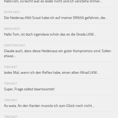
HalloTom, so leicht war es leider nicht und ich verstehe immer...
PETER SAGT:
Die Heidenau K60 Scout habe ich auf meiner DR650 gefahren, die...
MARIO SAGT:
Hallo Tom, ist doch irgendwie schön das es die Skoda LKW...
CHRISTIAN SAGT:
Glaube auch, dass diese Heidenaus ein guter Kompromiss sind. Sollen
etwas...
TOM SAGT:
Jedes Mal, wenn ich den Reflex habe, einen alten Allrad LKW...
TOM SAGT:
Super, Frage selbst beantwortet!
TOM SAGT:
Au weia. An den Kardan musste ich zum Glück noch nicht...
TOM SAGT: