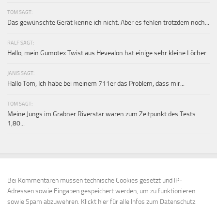
TOM SAGT:
Das gewünschte Gerät kenne ich nicht. Aber es fehlen trotzdem noch...
RALF SAGT:
Hallo, mein Gumotex Twist aus Hevealon hat einige sehr kleine Löcher.
JANIS SAGT:
Hallo Tom, Ich habe bei meinem 711er das Problem, dass mir...
TOM SAGT:
Meine Jungs im Grabner Riverstar waren zum Zeitpunkt des Tests
1,80...
Bei Kommentaren müssen technische Cookies gesetzt und IP-
Adressen sowie Eingaben gespeichert werden, um zu funktionieren
sowie Spam abzuwehren.
Klickt hier für alle Infos zum Datenschutz.