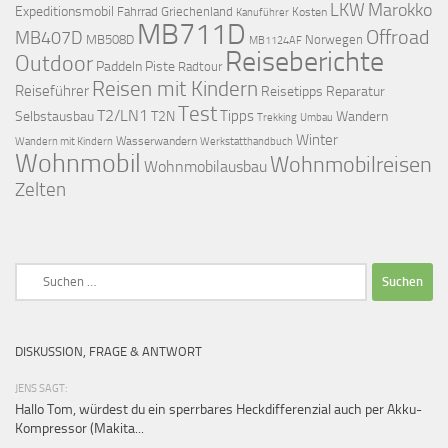
LKW
Marokko
Expeditionsmobil
Fahrrad
Griechenland
Kosten
Kanuführer
MB711D
Offroad
MB407D
MB508D
Norwegen
MB1124AF
Reiseberichte
Outdoor
Paddeln
Piste
Radtour
Reisen mit Kindern
Reiseführer
Reisetipps
Reparatur
Test
T2/LN1
Tipps
Selbstausbau
T2N
Wandern
Umbau
Trekking
Winter
Wasserwandern
Werkstatthandbuch
Wandern mit Kindern
Wohnmobil
Wohnmobilreisen
Wohnmobilausbau
Zelten
Suchen
nach:
DISKUSSION, FRAGE & ANTWORT
JENS SAGT:
Hallo Tom, würdest du ein sperrbares Heckdifferenzial auch per Akku-
Kompressor (Makita...