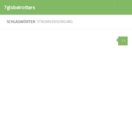
7globetrotters
Zum Inhalt springen
SCHLAGWÖRTER:
STROMVERSORGUNG
11