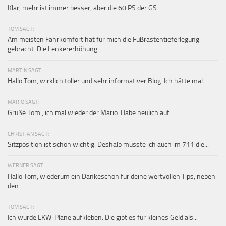
Klar, mehr ist immer besser, aber die 60 PS der GS...
TOM SAGT:
Am meisten Fahrkomfort hat für mich die Fußrastentieferlegung
gebracht. Die Lenkererhöhung...
MARTIN SAGT:
Hallo Tom, wirklich toller und sehr informativer Blog. Ich hätte mal...
MARIO SAGT:
Grüße Tom , ich mal wieder der Mario. Habe neulich auf...
CHRISTIAN SAGT:
Sitzposition ist schon wichtig. Deshalb musste ich auch im 711 die...
WERNER SAGT:
Hallo Tom, wiederum ein Dankeschön für deine wertvollen Tips; neben
den...
TOM SAGT:
Ich würde LKW-Plane aufkleben. Die gibt es für kleines Geld als...