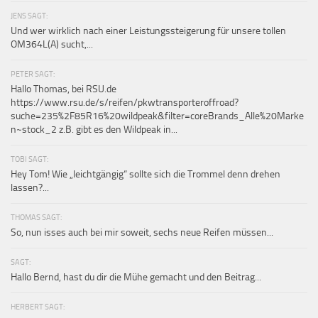
JENS SAGT:
Und wer wirklich nach einer Leistungssteigerung für unsere tollen
OM364L(A) sucht,...
PETER SAGT:
Hallo Thomas, bei RSU.de
https://www.rsu.de/s/reifen/pkwtransporteroffroad?
suche=235%2F85R16%20wildpeak&filter=coreBrands_Alle%20Marke
n~stock_2 z.B. gibt es den Wildpeak in...
TOBI SAGT:
Hey Tom! Wie „leichtgängig“ sollte sich die Trommel denn drehen
lassen?...
THOMAS SAGT:
So, nun isses auch bei mir soweit, sechs neue Reifen müssen...
SAGT:
Hallo Bernd, hast du dir die Mühe gemacht und den Beitrag...
HERBERT SAGT: