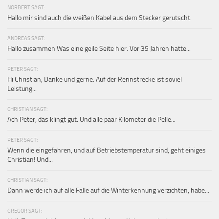
NORBERT SAGT:
Hallo mir sind auch die weißen Kabel aus dem Stecker gerutscht.
ANDREAS SAGT:
Hallo zusammen Was eine geile Seite hier. Vor 35 Jahren hatte...
PETER SAGT:
Hi Christian, Danke und gerne. Auf der Rennstrecke ist soviel
Leistung...
CHRISTIAN SAGT:
Ach Peter, das klingt gut. Und alle paar Kilometer die Pelle...
PETER SAGT:
Wenn die eingefahren, und auf Betriebstemperatur sind, geht einiges
Christian! Und...
CHRISTIAN SAGT:
Dann werde ich auf alle Fälle auf die Winterkennung verzichten, habe...
GREGOR SAGT: