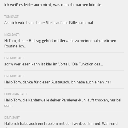
Ich weiß es leider auch nicht, was man da machen könnte.
TOM SAGT:
Also ich würde an deiner Stelle auf alle Fälle auch mal...
NICO SAGT:
Hi Tom, dieser Beitrag gehört mittlerweile zu meiner halbjährlichen
Routine. Ich...
GREGOR SAGT:
sorry wer lesen kann ist klar im Vorteil. "Die Funktion des...
GREGOR SAGT:
Hallo Tom, danke für diesen Austausch. Ich habe auch einen 711...
CHRISTIAN SAGT:
Hallo Tom, die Kardanwelle deiner Paralever-Kuh läuft trocken, nur bei
den...
DIMA SAGT:
Hallo, ich habe auch ein Problem mit der TwinDos-Einheit. Während