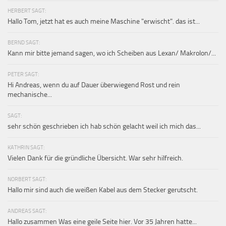
HERBERT SAGT:
Hallo Tom, jetzt hat es auch meine Maschine "erwischt". das ist...
BERND SAGT:
Kann mir bitte jemand sagen, wo ich Scheiben aus Lexan/ Makrolon/...
PETER SAGT:
Hi Andreas, wenn du auf Dauer überwiegend Rost und rein
mechanische...
SAGT:
sehr schön geschrieben ich hab schön gelacht weil ich mich das...
KATHRIN SAGT:
Vielen Dank für die gründliche Übersicht. War sehr hilfreich.
NORBERT SAGT:
Hallo mir sind auch die weißen Kabel aus dem Stecker gerutscht.
ANDREAS SAGT:
Hallo zusammen Was eine geile Seite hier. Vor 35 Jahren hatte...