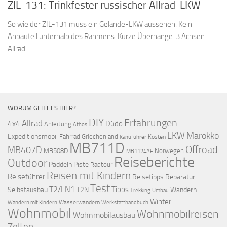
ZIL-131: Trinkfester russischer Allrad-LKW
So wie der ZIL-131 muss ein Gelände-LKW aussehen. Kein
Anbauteil unterhalb des Rahmens. Kurze Überhänge. 3 Achsen.
Allrad.
WORUM GEHT ES HIER?
DIY
Erfahrungen
Allrad
4x4
Düdo
Anleitung
Athos
LKW
Marokko
Expeditionsmobil
Fahrrad
Griechenland
Kosten
Kanuführer
MB711D
Offroad
MB407D
MB508D
Norwegen
MB1124AF
Reiseberichte
Outdoor
Paddeln
Piste
Radtour
Reisen mit Kindern
Reiseführer
Reisetipps
Reparatur
Test
T2/LN1
Tipps
Selbstausbau
T2N
Wandern
Umbau
Trekking
Winter
Wasserwandern
Werkstatthandbuch
Wandern mit Kindern
Wohnmobil
Wohnmobilreisen
Wohnmobilausbau
Zelten