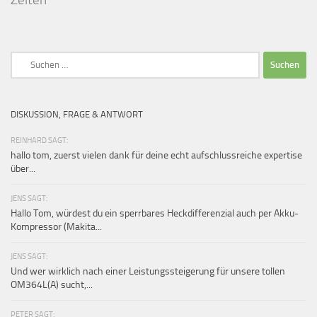
Suchen
nach:
DISKUSSION, FRAGE & ANTWORT
REINHARD SAGT:
hallo tom, zuerst vielen dank für deine echt aufschlussreiche expertise
über...
JENS SAGT:
Hallo Tom, würdest du ein sperrbares Heckdifferenzial auch per Akku-
Kompressor (Makita...
JENS SAGT:
Und wer wirklich nach einer Leistungssteigerung für unsere tollen
OM364L(A) sucht,...
PETER SAGT: