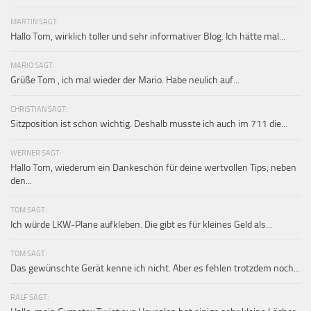
MARTIN SAGT:
Hallo Tom, wirklich toller und sehr informativer Blog. Ich hätte mal...
MARIO SAGT:
Grüße Tom , ich mal wieder der Mario. Habe neulich auf...
CHRISTIAN SAGT:
Sitzposition ist schon wichtig. Deshalb musste ich auch im 711 die...
WERNER SAGT:
Hallo Tom, wiederum ein Dankeschön für deine wertvollen Tips; neben
den...
TOM SAGT:
Ich würde LKW-Plane aufkleben. Die gibt es für kleines Geld als...
TOM SAGT:
Das gewünschte Gerät kenne ich nicht. Aber es fehlen trotzdem noch...
RALF SAGT: