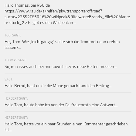
Hallo Thomas, bei RSU.de
https://www.rsu.de/s/reifen/pkwtransporteroffroad?
suche=235%2F85R16%20wildpeak&filter=coreBrands_Alle%20Marke
n~stock_2 z.B. gibt es den Wildpeak in...
TOBI SAGT:
Hey Tom! Wie „leichtgängig“ sollte sich die Trommel denn drehen
lassen?...
THOMAS SAGT:
So, nun isses auch bei mir soweit, sechs neue Reifen müssen...
SAGT:
Hallo Bernd, hast du dir die Mühe gemacht und den Beitrag...
HERBERT SAGT:
Hallo Tom, heute habe ich von der Fa. frauenrath eine Antwort...
HERBERT SAGT:
Hallo Tom, hatte vor ein paar Stunden einen Kommentar geschrieben.
Ist...