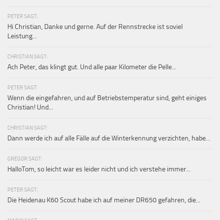
PETER SAGT:
Hi Christian, Danke und gerne. Auf der Rennstrecke ist soviel
Leistung...
CHRISTIAN SAGT:
Ach Peter, das klingt gut. Und alle paar Kilometer die Pelle...
PETER SAGT:
Wenn die eingefahren, und auf Betriebstemperatur sind, geht einiges
Christian! Und...
CHRISTIAN SAGT:
Dann werde ich auf alle Fälle auf die Winterkennung verzichten, habe...
GREGOR SAGT:
HalloTom, so leicht war es leider nicht und ich verstehe immer...
PETER SAGT:
Die Heidenau K60 Scout habe ich auf meiner DR650 gefahren, die...