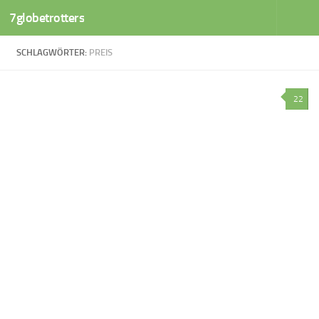
7globetrotters
Zum Inhalt springen
SCHLAGWÖRTER:
PREIS
22