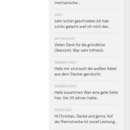
mechanische...
SAGT:
sehr schön geschrieben ich hab
schön gelacht weil ich mich das...
KATHRIN SAGT:
Vielen Dank für die gründliche
Übersicht. War sehr hilfreich.
NORBERT SAGT:
Hallo mir sind auch die weißen Kabel
aus dem Stecker gerutscht.
ANDREAS SAGT:
Hallo zusammen Was eine geile Seite
hier. Vor 35 Jahren hatte...
PETER SAGT:
Hi Christian, Danke und gerne. Auf
der Rennstrecke ist soviel Leistung...