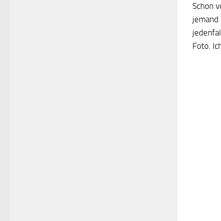
Schon v
jemand 
jedenfa
Foto. Ic