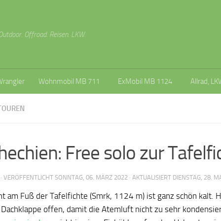
Outdoor. Offroad. Reisen. LKW.
Wrangler
Wohnmobil MB 711
ExMobil MB 1124
Allrad, LK
TOUREN
hechien: Free solo zur Tafelfi
· VERÖFFENTLICHT
SONNTAG, 06. MÄRZ 2022
· AKTUALISIERT
DIENSTAG, 28. M
t am Fuß der Tafelfichte (Smrk, 1124 m) ist ganz schön kalt. H
 Dachklappe offen, damit die Atemluft nicht zu sehr kondensier