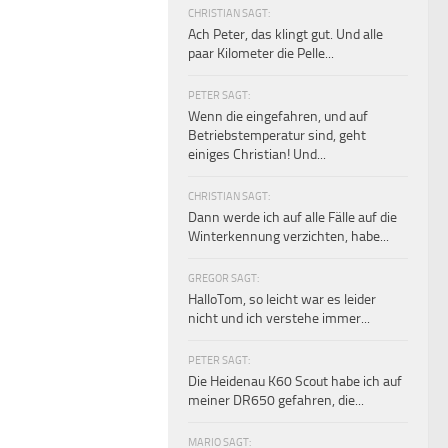
CHRISTIAN SAGT:
Ach Peter, das klingt gut. Und alle
paar Kilometer die Pelle...
PETER SAGT:
Wenn die eingefahren, und auf
Betriebstemperatur sind, geht
einiges Christian! Und...
CHRISTIAN SAGT:
Dann werde ich auf alle Fälle auf die
Winterkennung verzichten, habe...
GREGOR SAGT:
HalloTom, so leicht war es leider
nicht und ich verstehe immer...
PETER SAGT:
Die Heidenau K60 Scout habe ich auf
meiner DR650 gefahren, die...
MARIO SAGT: