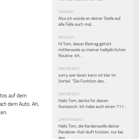
TOM SAGT:
Also ich würde an deiner Stelle auf
alle Fälle auch mal...
NICO SAGT:
Hi Tom, dieser Beitrag gehört
mittlerweile zu meiner halbjährlichen
Routine. Ich...
GREGOR SAGT:
sorry wer lesen kann ist klar im
Vorteil. "Die Funktion des...
GREGOR SAGT:
utos auf dem
Hallo Tom, danke für diesen
ach dem Auto. Ah,
Austausch. Ich habe auch einen 711...
ken.
CHRISTIAN SAGT:
Hallo Tom, die Kardanwelle deiner
Paralever-Kuh läuft trocken, nur bei
den...