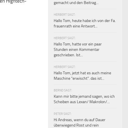
nen Hightech-
gemacht und den Beitrag...
HERBERT SAGT:
Hallo Tom, heute habe ich von der Fa.
frauenrath eine Antwort...
HERBERT SAGT:
Hallo Tom, hatte vor ein paar
Stunden einen Kommentar
geschrieben. Ist...
HERBERT SAGT:
Hallo Tom, jetzt hat es auch meine
Maschine "erwischt". das ist...
BERND SAGT:
Kann mir bitte jemand sagen, wo ich
Scheiben aus Lexan/ Makrolon/...
PETER SAGT:
Hi Andreas, wenn du auf Dauer
überwiegend Rost und rein