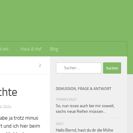
W etc.
Haus & Hof
Blog
2
Suchen
nach:
chte
DISKUSSION, FRAGE & ANTWORT
THOMAS SAGT:
So, nun isses auch bei mir soweit,
AI 2024
sechs neue Reifen müssen...
abe ja trotz minus
SAGT:
t und ich hier beim
Hallo Bernd, hast du dir die Mühe