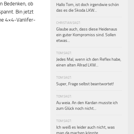
en Bedenken, ob
Hallo Tom, ist doch irgendwie schön
das es die Skoda LKW...
pannt. Bin jetzt
che 4×4-Vanlifer-
CHRISTIAN SAGT:
Glaube auch, dass diese Heidenaus
ein guter Kompromiss sind. Sollen
etwas...
TOM SAGT:
Jedes Mal, wenn ich den Reflex habe,
einen alten Allrad LKW...
TOM SAGT:
Super, Frage selbst beantwortet!
TOM SAGT:
Au weia. An den Kardan musste ich
zum Glück noch nicht...
TOM SAGT:
Ich weiß es leider auch nicht, was
man da machen könnte.