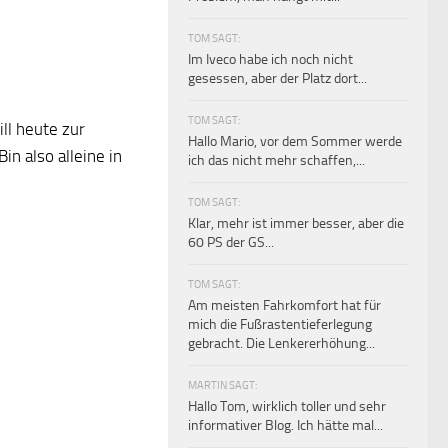
TOM SAGT:
Im Iveco habe ich noch nicht
gesessen, aber der Platz dort...
TOM SAGT:
ll heute zur
Hallo Mario, vor dem Sommer werde
in also alleine in
ich das nicht mehr schaffen,...
TOM SAGT:
Klar, mehr ist immer besser, aber die
60 PS der GS...
TOM SAGT:
Am meisten Fahrkomfort hat für
mich die Fußrastentieferlegung
gebracht. Die Lenkererhöhung...
MARTIN SAGT:
Hallo Tom, wirklich toller und sehr
informativer Blog. Ich hätte mal...