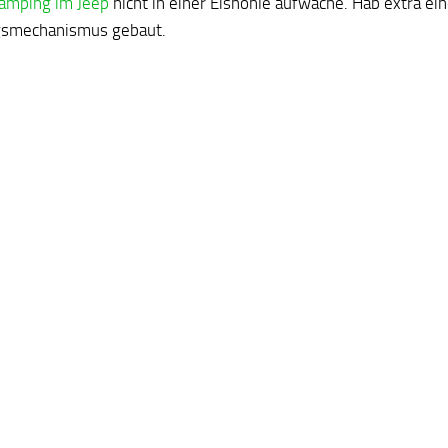
amping im Jeep
nicht in einer Eishöhle aufwache. Hab extra ei
gsmechanismus gebaut.