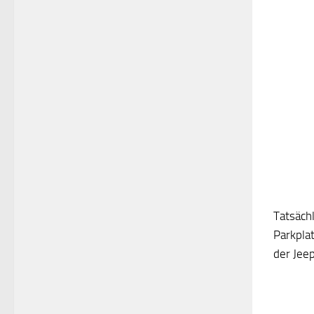
Tatsäch
Parkpla
der Jee