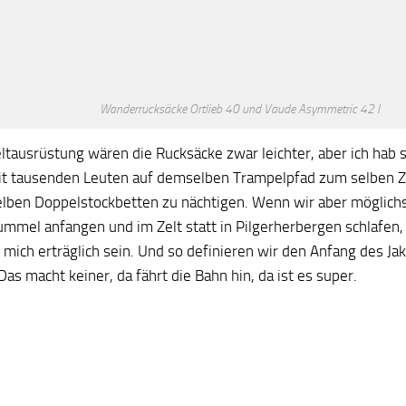
Wanderrucksäcke Ortlieb 40 und Vaude Asymmetric 42 l
ltausrüstung wären die Rucksäcke zwar leichter, aber ich hab 
it tausenden Leuten auf demselben Trampelpfad zum selben Zi
elben Doppelstockbetten zu nächtigen. Wenn wir aber möglich
ummel anfangen und im Zelt statt in Pilgerherbergen schlafen,
r mich erträglich sein. Und so definieren wir den Anfang des J
 Das macht keiner, da fährt die Bahn hin, da ist es super.