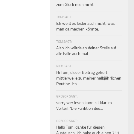
zum Glück noch nicht...
TOM SAGT:
Ich weiß es leider auch nicht, was
man da machen könnte.
TOM SAGT:
Also ich würde an deiner Stelle auf
alle Fälle auch mal...
NICO SAGT:
Hi Tom, dieser Beitrag gehört
mittlerweile zu meiner halbjährlichen
Routine. Ich...
GREGOR SAGT:
sorry wer lesen kann ist klar im
Vorteil. "Die Funktion des...
GREGOR SAGT:
Hallo Tom, danke für diesen
Austausch. Ich habe auch einen 711...