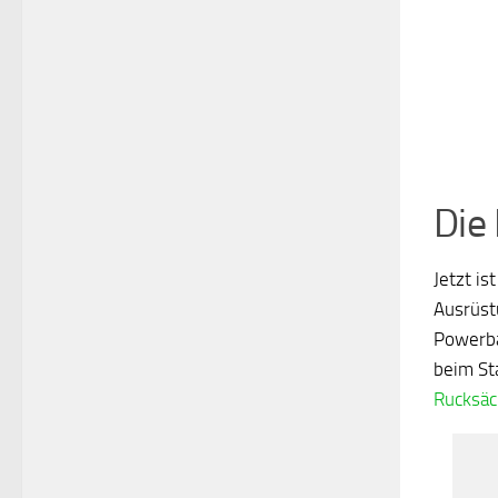
Die
Jetzt i
Ausrüstu
Powerb
beim St
Rucksä