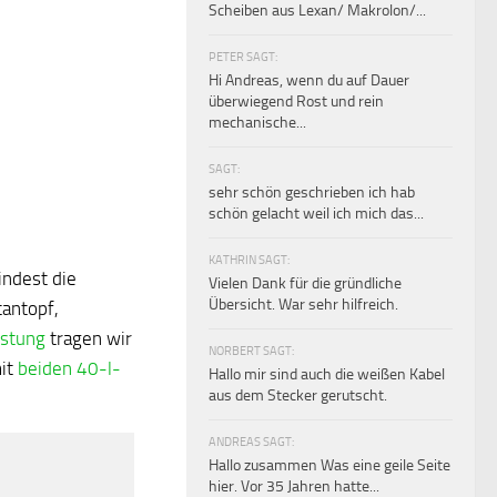
Scheiben aus Lexan/ Makrolon/...
PETER SAGT:
Hi Andreas, wenn du auf Dauer
überwiegend Rost und rein
mechanische...
SAGT:
sehr schön geschrieben ich hab
schön gelacht weil ich mich das...
KATHRIN SAGT:
indest die
Vielen Dank für die gründliche
Übersicht. War sehr hilfreich.
itantopf,
üstung
tragen wir
NORBERT SAGT:
mit
beiden 40-l-
Hallo mir sind auch die weißen Kabel
aus dem Stecker gerutscht.
ANDREAS SAGT:
Hallo zusammen Was eine geile Seite
hier. Vor 35 Jahren hatte...