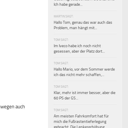
Ich habe gerade...
MARTIN SAGT:
Hallo Tom, genau das war auch das
Problem, man hängt mit...
TOM SAGT:
Im Iveco habe ich noch nicht
gesessen, aber der Platz dort...
TOM SAGT:
Hallo Mario, vor dem Sommer werde
ich das nicht mehr schaffen,...
TOM SAGT:
Klar, mehr ist immer besser, aber die
60 PS der GS...
deswegen auch
TOM SAGT:
Am meisten Fahrkomfort hat für
mich die Fußrastentieferlegung
gebracht. Die Lenkererhöhung...