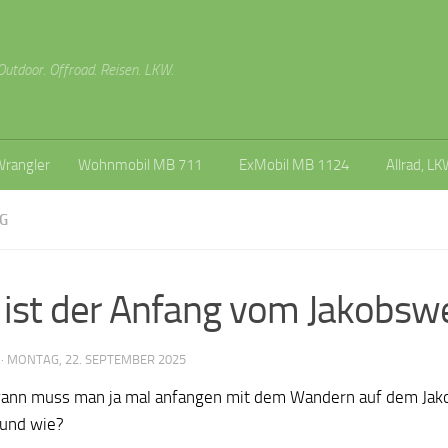
Outdoor. Offroad. Reisen. LKW.
Wrangler
Wohnmobil MB 711
ExMobil MB 1124
Allrad, LK
G
ist der Anfang vom Jakobsw
·
MONTAG, 22. SEPTEMBER 2025
ann muss man ja mal anfangen mit dem Wandern auf dem Ja
und wie?