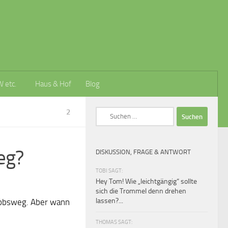
W etc.
Haus & Hof
Blog
2
Suchen
nach:
eg?
DISKUSSION, FRAGE & ANTWORT
TOBI SAGT:
Hey Tom! Wie „leichtgängig“ sollte
sich die Trommel denn drehen
lassen?...
kobsweg. Aber wann
THOMAS SAGT: