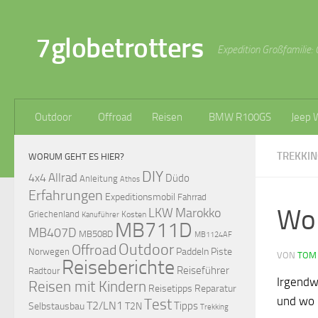
Zum Inhalt springen
7globetrotters
Expedition Großfamilie: 
Outdoor
Offroad
Reisen
BMW R100GS
Jeep 
TREKKIN
WORUM GEHT ES HIER?
DIY
Allrad
4x4
Düdo
Anleitung
Athos
Erfahrungen
Expeditionsmobil
Fahrrad
Wo 
LKW
Marokko
Griechenland
Kosten
Kanuführer
MB711D
MB407D
MB508D
MB1124AF
Outdoor
Offroad
Paddeln
Piste
Norwegen
VON
TOM
Reiseberichte
Reiseführer
Radtour
Irgendw
Reisen mit Kindern
Reisetipps
Reparatur
und wo 
Test
T2/LN1
Tipps
Selbstausbau
T2N
Trekking