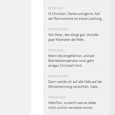
PETER SAGT:
Hi Christian, Danke und gerne. Auf
der Rennstrecke ist soviel Leistung...
CHRISTIAN SAGT:
Ach Peter, das klingt gut. Und alle
paar Kilometer die Pelle...
PETER SAGT:
Wenn die eingefahren, und auf
Betriebstemperatur sind, geht
einiges Christian! Und...
CHRISTIAN SAGT:
Dann werde ich auf alle Fälle auf die
Winterkennung verzichten, habe...
GREGOR SAGT:
HalloTom, so leicht war es leider
nicht und ich verstehe immer...