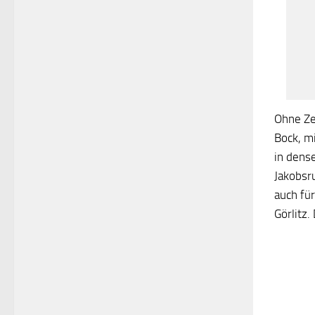
Ohne Ze
Bock, m
in dens
Jakobsr
auch fü
Görlitz.