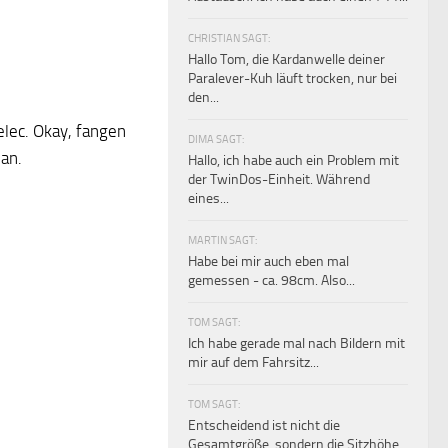
CHRISTIAN SAGT:
Hallo Tom, die Kardanwelle deiner
Paralever-Kuh läuft trocken, nur bei
den...
zelec. Okay, fangen
DIMA SAGT:
 an.
Hallo, ich habe auch ein Problem mit
der TwinDos-Einheit. Während
eines...
MARTIN SAGT:
Habe bei mir auch eben mal
gemessen - ca. 98cm. Also...
TOM SAGT:
Ich habe gerade mal nach Bildern mit
mir auf dem Fahrsitz...
TOM SAGT:
Entscheidend ist nicht die
Gesamtgröße, sondern die Sitzhöhe.