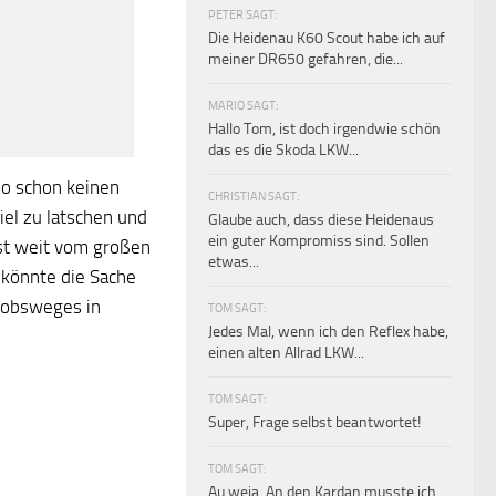
PETER SAGT:
Die Heidenau K60 Scout habe ich auf
meiner DR650 gefahren, die...
MARIO SAGT:
Hallo Tom, ist doch irgendwie schön
das es die Skoda LKW...
so schon keinen
CHRISTIAN SAGT:
el zu latschen und
Glaube auch, dass diese Heidenaus
ein guter Kompromiss sind. Sollen
st weit vom großen
etwas...
 könnte die Sache
akobsweges in
TOM SAGT:
Jedes Mal, wenn ich den Reflex habe,
einen alten Allrad LKW...
TOM SAGT:
Super, Frage selbst beantwortet!
TOM SAGT:
Au weia. An den Kardan musste ich