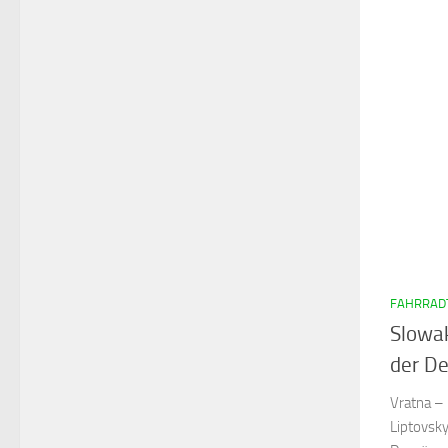
FAHRRAD
Slowak
der D
Vratna – 
Liptovsk