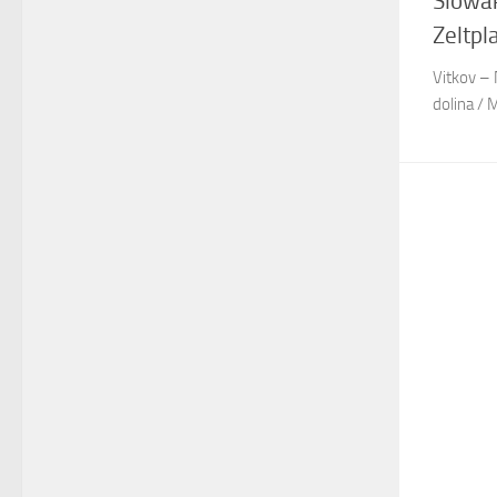
Slowak
Zeltpl
Vitkov – 
dolina / 