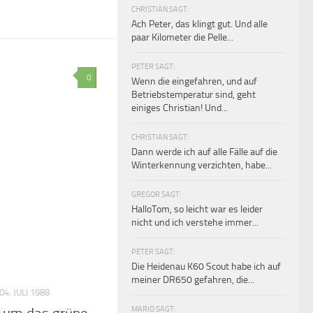
CHRISTIAN SAGT:
Ach Peter, das klingt gut. Und alle
paar Kilometer die Pelle...
PETER SAGT:
0
Wenn die eingefahren, und auf
Betriebstemperatur sind, geht
einiges Christian! Und...
CHRISTIAN SAGT:
Dann werde ich auf alle Fälle auf die
Winterkennung verzichten, habe...
GREGOR SAGT:
HalloTom, so leicht war es leider
nicht und ich verstehe immer...
PETER SAGT:
Die Heidenau K60 Scout habe ich auf
meiner DR650 gefahren, die...
4. JULI 1988
MARIO SAGT: