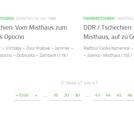
TOUREN
SONNTAG, 03. JULI 1988
FAHRRADTOUREN
SAMSTAG, 
chien: Vom Misthaus zum
DDR / Tschechien: 
ss Opocno
Misthaus, auf zu G
r – Vrchlaby – Dvur Kralove – Jaromer –
Radtour Ceska Kamenice – 
Opocno – Dobruska – Zamberk (119 /
– Jizerka / Misthaus (155 /
Seite 47 von 47
« Erste
«
...
10
20
30
...
43
44
45
46