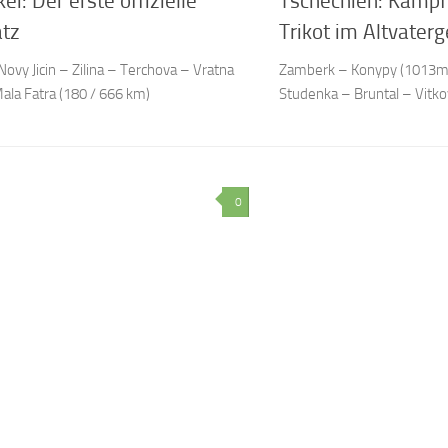
ei: Der erste offizielle
Tschechien: Kampf
atz
Trikot im Altvaterg
Novy Jicin – Zilina – Terchova – Vratna
Zamberk – Konypy (1013m
Mala Fatra (180 / 666 km)
Studenka – Bruntal – Vitko
0