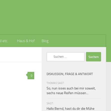
W etc.
Haus & Hof
Blog
Suchen
nach:
DISKUSSION, FRAGE & ANTWORT
0
THOMAS SAGT:
So, nun isses auch bei mir soweit,
sechs neue Reifen müssen...
SAGT:
Hallo Bernd, hast du dir die Mühe