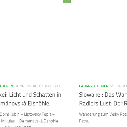
TOUREN
DONNERSTAG, 07. JULI 1988
FAHRRADTOUREN
MITTWOCH,
ei: Licht und Schatten in
Slowakei: Das Wan
emänovská Eishöhle
Radlers Lust: Der 
Dolni Kubin – Liptovsky Tepla –
Wanderung zum Velky Rozs
y Mikulas – Demänovská Eishöhle –
Fatra.