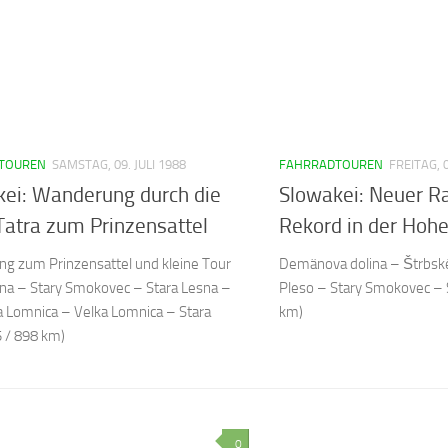
TOUREN
SAMSTAG, 09. JULI 1988
FAHRRADTOUREN
FREITAG, 0
ei: Wanderung durch die
Slowakei: Neuer 
atra zum Prinzensattel
Rekord in der Hohe
g zum Prinzensattel und kleine Tour
Demänova dolina – Štrbsk
sna – Stary Smokovec – Stara Lesna –
Pleso – Stary Smokovec – S
a Lomnica – Velka Lomnica – Stara
km)
5 / 898 km)
0