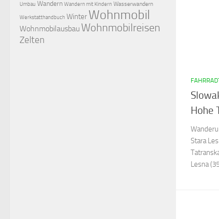
Wandern
Wasserwandern
Umbau
Wandern mit Kindern
Wohnmobil
Winter
Werkstatthandbuch
Wohnmobilreisen
Wohnmobilausbau
Zelten
FAHRRAD
Slowak
Hohe T
Wanderun
Stara Le
Tatransk
Lesna (3