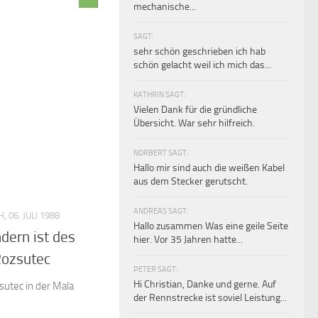
mechanische...
SAGT:
sehr schön geschrieben ich hab
schön gelacht weil ich mich das...
KATHRIN SAGT:
Vielen Dank für die gründliche
Übersicht. War sehr hilfreich.
NORBERT SAGT:
Hallo mir sind auch die weißen Kabel
aus dem Stecker gerutscht.
ANDREAS SAGT:
 06. JULI 1988
Hallo zusammen Was eine geile Seite
dern ist des
hier. Vor 35 Jahren hatte...
Rozsutec
PETER SAGT:
Hi Christian, Danke und gerne. Auf
utec in der Mala
der Rennstrecke ist soviel Leistung...