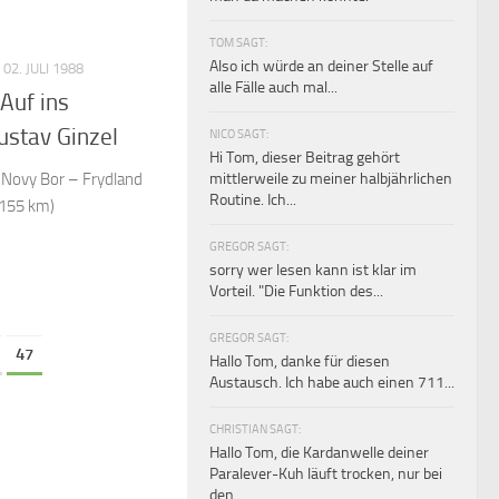
TOM SAGT:
Also ich würde an deiner Stelle auf
02. JULI 1988
alle Fälle auch mal...
Auf ins
ustav Ginzel
NICO SAGT:
Hi Tom, dieser Beitrag gehört
Novy Bor – Frydland
mittlerweile zu meiner halbjährlichen
Routine. Ich...
 155 km)
GREGOR SAGT:
sorry wer lesen kann ist klar im
Vorteil. "Die Funktion des...
GREGOR SAGT:
47
Hallo Tom, danke für diesen
Austausch. Ich habe auch einen 711...
CHRISTIAN SAGT:
Hallo Tom, die Kardanwelle deiner
Paralever-Kuh läuft trocken, nur bei
den...