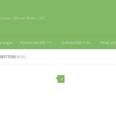
Outdoor. Offroad. Reisen. LKW.
Wrangler
Wohnmobil MB 711
ExMobil MB 1124
Allrad, LK
TROTTERS
BLOG
0