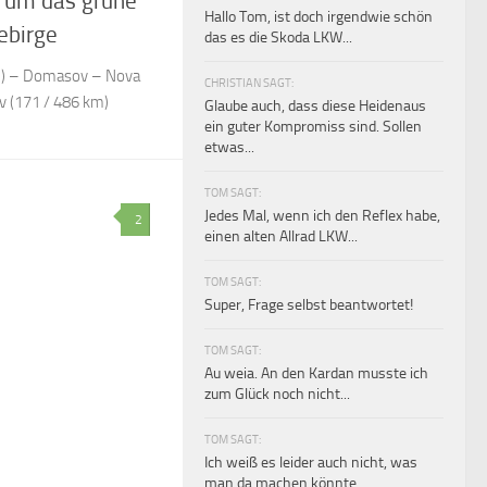
 um das grüne
Hallo Tom, ist doch irgendwie schön
ebirge
das es die Skoda LKW...
) – Domasov – Nova
CHRISTIAN SAGT:
v (171 / 486 km)
Glaube auch, dass diese Heidenaus
ein guter Kompromiss sind. Sollen
etwas...
TOM SAGT:
Jedes Mal, wenn ich den Reflex habe,
2
einen alten Allrad LKW...
TOM SAGT:
Super, Frage selbst beantwortet!
TOM SAGT:
Au weia. An den Kardan musste ich
zum Glück noch nicht...
TOM SAGT:
Ich weiß es leider auch nicht, was
man da machen könnte.