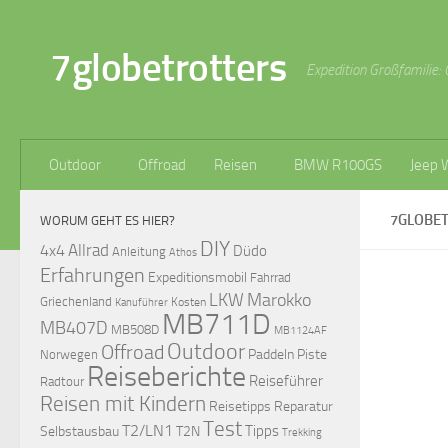
Zum Inhalt springen
7globetrotters
Expedition Großfamilie: 
Outdoor
Offroad
Reisen
BMW R100GS
Jeep 
7GLOBE
WORUM GEHT ES HIER?
DIY
Allrad
4x4
Düdo
Anleitung
Athos
Erfahrungen
Expeditionsmobil
Fahrrad
LKW
Marokko
Griechenland
Kosten
Kanuführer
MB711D
MB407D
MB508D
MB1124AF
Outdoor
Offroad
Paddeln
Piste
Norwegen
Reiseberichte
Reiseführer
Radtour
Reisen mit Kindern
Reisetipps
Reparatur
Test
T2/LN1
Tipps
Selbstausbau
T2N
Trekking