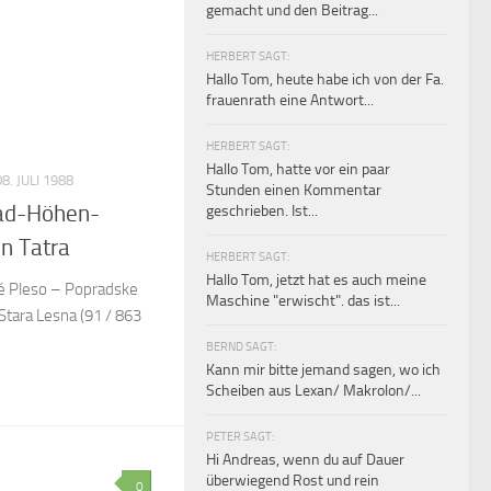
gemacht und den Beitrag...
HERBERT SAGT:
Hallo Tom, heute habe ich von der Fa.
frauenrath eine Antwort...
HERBERT SAGT:
Hallo Tom, hatte vor ein paar
8. JULI 1988
Stunden einen Kommentar
Rad-Höhen-
geschrieben. Ist...
n Tatra
HERBERT SAGT:
Hallo Tom, jetzt hat es auch meine
é Pleso – Popradske
Maschine "erwischt". das ist...
tara Lesna (91 / 863
BERND SAGT:
Kann mir bitte jemand sagen, wo ich
Scheiben aus Lexan/ Makrolon/...
PETER SAGT:
Hi Andreas, wenn du auf Dauer
überwiegend Rost und rein
0