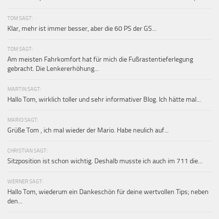
TOM SAGT:
Klar, mehr ist immer besser, aber die 60 PS der GS...
TOM SAGT:
Am meisten Fahrkomfort hat für mich die Fußrastentieferlegung
gebracht. Die Lenkererhöhung...
MARTIN SAGT:
Hallo Tom, wirklich toller und sehr informativer Blog. Ich hätte mal...
MARIO SAGT:
Grüße Tom , ich mal wieder der Mario. Habe neulich auf...
CHRISTIAN SAGT:
Sitzposition ist schon wichtig. Deshalb musste ich auch im 711 die...
WERNER SAGT:
Hallo Tom, wiederum ein Dankeschön für deine wertvollen Tips; neben
den...