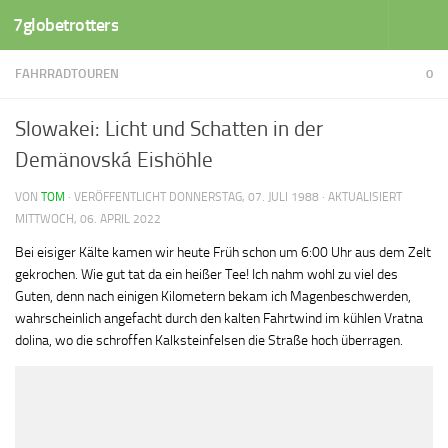
7globetrotters
Zum Inhalt springen
FAHRRADTOUREN
0
Slowakei: Licht und Schatten in der
Demänovská Eishöhle
VON
TOM
· VERÖFFENTLICHT
DONNERSTAG, 07. JULI 1988
· AKTUALISIERT
MITTWOCH, 06. APRIL 2022
Bei eisiger Kälte kamen wir heute Früh schon um 6:00 Uhr aus dem Zelt
gekrochen. Wie gut tat da ein heißer Tee! Ich nahm wohl zu viel des
Guten, denn nach einigen Kilometern bekam ich Magenbeschwerden,
wahrscheinlich angefacht durch den kalten Fahrtwind im kühlen Vratna
dolina, wo die schroffen Kalksteinfelsen die Straße hoch überragen.