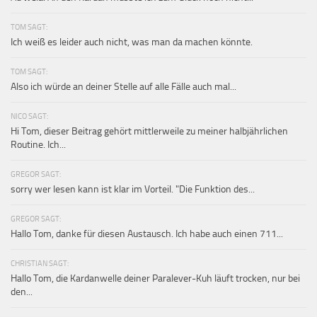
TOM SAGT:
Ich weiß es leider auch nicht, was man da machen könnte.
TOM SAGT:
Also ich würde an deiner Stelle auf alle Fälle auch mal...
NICO SAGT:
Hi Tom, dieser Beitrag gehört mittlerweile zu meiner halbjährlichen
Routine. Ich...
GREGOR SAGT:
sorry wer lesen kann ist klar im Vorteil. "Die Funktion des...
GREGOR SAGT:
Hallo Tom, danke für diesen Austausch. Ich habe auch einen 711...
CHRISTIAN SAGT:
Hallo Tom, die Kardanwelle deiner Paralever-Kuh läuft trocken, nur bei
den...