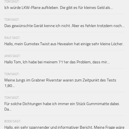
TOM SAGT:
Ich würde LKW-Plane aufkleben. Die gibt es für kleines Geld als...
TOM SAGT:
Das gewünschte Gerät kenne ich nicht. Aber es fehlen trotzdem noch...
RALF SAGT:
Hallo, mein Gumotex Twist aus Hevealon hat einige sehr kleine Löcher.
JANIS SAGT:
Hallo Tom, Ich habe bei meinem 711er das Problem, dass mir...
TOM SAGT:
Meine Jungs im Grabner Riverstar waren zum Zeitpunkt des Tests
1,80...
TOM SAGT:
Für solche Dichtungen habe ich immer ein Stück Gummimatte dabei.
Da...
BODO SAGT:
Hallo, ein sehr spannender und informativer Bericht. Meine Frage wäre