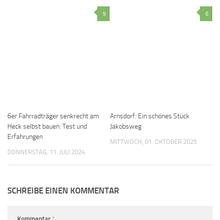
9
6
6er Fahrradträger senkrecht am
Arnsdorf: Ein schönes Stück
Heck selbst bauen: Test und
Jakobsweg
Erfahrungen
MITTWOCH, 01. OKTOBER 2025
DONNERSTAG, 11. JULI 2024
SCHREIBE EINEN KOMMENTAR
Kommentar
*