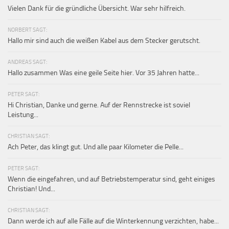
Vielen Dank für die gründliche Übersicht. War sehr hilfreich.
NORBERT SAGT:
Hallo mir sind auch die weißen Kabel aus dem Stecker gerutscht.
ANDREAS SAGT:
Hallo zusammen Was eine geile Seite hier. Vor 35 Jahren hatte...
PETER SAGT:
Hi Christian, Danke und gerne. Auf der Rennstrecke ist soviel
Leistung...
CHRISTIAN SAGT:
Ach Peter, das klingt gut. Und alle paar Kilometer die Pelle...
PETER SAGT:
Wenn die eingefahren, und auf Betriebstemperatur sind, geht einiges
Christian! Und...
CHRISTIAN SAGT:
Dann werde ich auf alle Fälle auf die Winterkennung verzichten, habe...