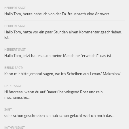
HERBERT SAGT:
Hallo Tom, heute habe ich von der Fa. frauenrath eine Antwort...
HERBERT SAGT:
Hallo Tom, hatte vor ein paar Stunden einen Kommentar geschrieben.
Ist...
HERBERT SAGT:
Hallo Tom, jetzt hat es auch meine Maschine "erwischt". das ist...
BERND SAGT:
Kann mir bitte jemand sagen, wo ich Scheiben aus Lexan/ Makrolon/...
PETER SAGT:
Hi Andreas, wenn du auf Dauer überwiegend Rost und rein
mechanische...
SAGT:
sehr schön geschrieben ich hab schön gelacht weil ich mich das...
KATHRIN SAGT: