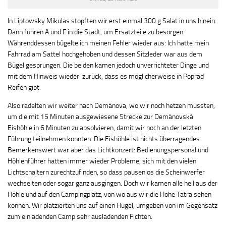
In Liptowsky Mikulas stopften wir erst einmal 300 g Salat in uns hinein.
Dann fuhren A und F in die Stadt, um Ersatzteile zu besorgen.
Währenddessen bügelte ich meinen Fehler wieder aus: Ich hatte mein
Fahrrad am Sattel hochgehoben und dessen Sitzleder war aus dem
Bügel gesprungen. Die beiden kamen jedoch unverrichteter Dinge und
mit dem Hinweis wieder zurück, dass es möglicherweise in Poprad
Reifen gibt.
Also radelten wir weiter nach Demänova, wo wir noch hetzen mussten,
um die mit 15 Minuten ausgewiesene Strecke zur
Demänovská
Eishöhle
in 6 Minuten zu absolvieren, damit wir noch an der letzten
Führung teilnehmen konnten. Die Eishöhle ist nichts überragendes.
Bemerkenswert war aber das Lichtkonzert: Bedienungspersonal und
Höhlenführer hatten immer wieder Probleme, sich mit den vielen
Lichtschaltern zurechtzufinden, so dass pausenlos die Scheinwerfer
wechselten oder sogar ganz ausgingen. Doch wir kamen alle heil aus der
Höhle und auf den Campingplatz, von wo aus wir die Hohe Tatra sehen
können. Wir platzierten uns auf einen Hügel, umgeben von im Gegensatz
zum einladenden Camp sehr ausladenden Fichten.