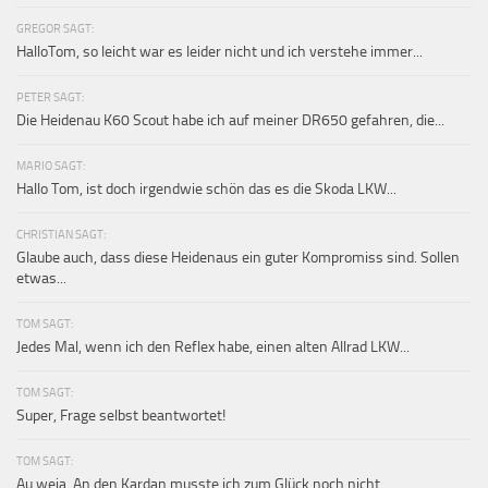
GREGOR SAGT:
HalloTom, so leicht war es leider nicht und ich verstehe immer...
PETER SAGT:
Die Heidenau K60 Scout habe ich auf meiner DR650 gefahren, die...
MARIO SAGT:
Hallo Tom, ist doch irgendwie schön das es die Skoda LKW...
CHRISTIAN SAGT:
Glaube auch, dass diese Heidenaus ein guter Kompromiss sind. Sollen
etwas...
TOM SAGT:
Jedes Mal, wenn ich den Reflex habe, einen alten Allrad LKW...
TOM SAGT:
Super, Frage selbst beantwortet!
TOM SAGT:
Au weia. An den Kardan musste ich zum Glück noch nicht...