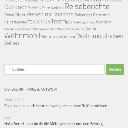
MB508D
Norwegen
MB1124AF
Reiseberichte
Outdoor
Paddeln
Piste
Radtour
Reisen mit Kindern
Reiseführer
Reisetipps
Reparatur
Test
T2/LN1
Tipps
Selbstausbau
T2N
Wandern
Umbau
Trekking
Winter
Wasserwandern
Werkstatthandbuch
Wandern mit Kindern
Wohnmobil
Wohnmobilreisen
Wohnmobilausbau
Zelten
Suchen
nach:
DISKUSSION, FRAGE & ANTWORT
THOMAS SAGT:
So, nun isses auch bei mir soweit, sechs neue Reifen müssen...
SAGT:
Hallo Bernd, hast du dir die Mühe gemacht und den Beitrag...