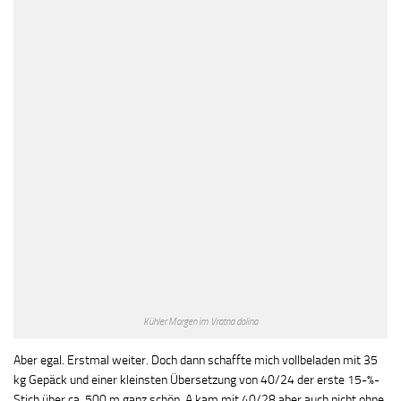
Kühler Morgen im Vratna dolina
Aber egal. Erstmal weiter. Doch dann schaffte mich vollbeladen mit 35
kg Gepäck und einer kleinsten Übersetzung von 40/24 der erste 15-%-
Stich über ca. 500 m ganz schön. A kam mit 40/28 aber auch nicht ohne