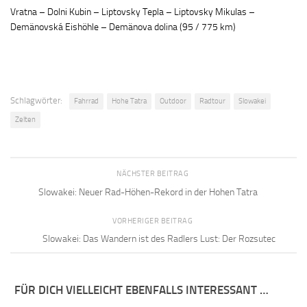
Vratna – Dolni Kubin – Liptovsky Tepla – Liptovsky Mikulas –
Demänovská Eishöhle
– Demänova dolina (95 / 775 km)
Schlagwörter:
Fahrrad
Hohe Tatra
Outdoor
Radtour
Slowakei
Zelten
NÄCHSTER BEITRAG
Slowakei: Neuer Rad-Höhen-Rekord in der Hohen Tatra
VORHERIGER BEITRAG
Slowakei: Das Wandern ist des Radlers Lust: Der Rozsutec
FÜR DICH VIELLEICHT EBENFALLS INTERESSANT …