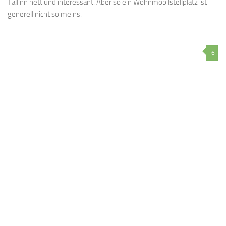
Tallinn nett und interessant. Aber so ein Wohnmobilstellplatz ist
generell nicht so meins.
6