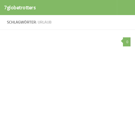
7globetrotters
Zum Inhalt springen
SCHLAGWÖRTER:
URLAUB
0