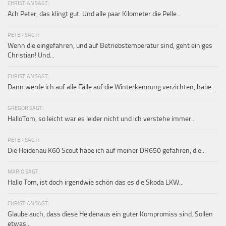
CHRISTIAN SAGT:
Ach Peter, das klingt gut. Und alle paar Kilometer die Pelle...
PETER SAGT:
Wenn die eingefahren, und auf Betriebstemperatur sind, geht einiges
Christian! Und...
CHRISTIAN SAGT:
Dann werde ich auf alle Fälle auf die Winterkennung verzichten, habe...
GREGOR SAGT:
HalloTom, so leicht war es leider nicht und ich verstehe immer...
PETER SAGT:
Die Heidenau K60 Scout habe ich auf meiner DR650 gefahren, die...
MARIO SAGT:
Hallo Tom, ist doch irgendwie schön das es die Skoda LKW...
CHRISTIAN SAGT:
Glaube auch, dass diese Heidenaus ein guter Kompromiss sind. Sollen
etwas...