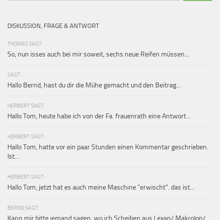
DISKUSSION, FRAGE & ANTWORT
THOMAS SAGT:
So, nun isses auch bei mir soweit, sechs neue Reifen müssen...
SAGT:
Hallo Bernd, hast du dir die Mühe gemacht und den Beitrag...
HERBERT SAGT:
Hallo Tom, heute habe ich von der Fa. frauenrath eine Antwort...
HERBERT SAGT:
Hallo Tom, hatte vor ein paar Stunden einen Kommentar geschrieben.
Ist...
HERBERT SAGT:
Hallo Tom, jetzt hat es auch meine Maschine "erwischt". das ist...
BERND SAGT:
Kann mir bitte jemand sagen, wo ich Scheiben aus Lexan/ Makrolon/...