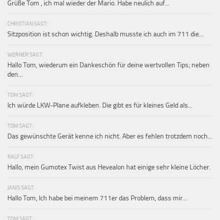
Grüße Tom , ich mal wieder der Mario. Habe neulich auf...
CHRISTIAN SAGT:
Sitzposition ist schon wichtig. Deshalb musste ich auch im 711 die...
WERNER SAGT:
Hallo Tom, wiederum ein Dankeschön für deine wertvollen Tips; neben
den...
TOM SAGT:
Ich würde LKW-Plane aufkleben. Die gibt es für kleines Geld als...
TOM SAGT:
Das gewünschte Gerät kenne ich nicht. Aber es fehlen trotzdem noch...
RALF SAGT:
Hallo, mein Gumotex Twist aus Hevealon hat einige sehr kleine Löcher.
JANIS SAGT:
Hallo Tom, Ich habe bei meinem 711er das Problem, dass mir...
TOM SAGT: