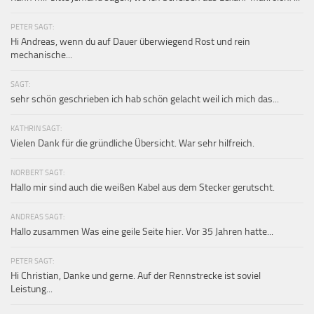
PETER SAGT:
Hi Andreas, wenn du auf Dauer überwiegend Rost und rein
mechanische...
SAGT:
sehr schön geschrieben ich hab schön gelacht weil ich mich das...
KATHRIN SAGT:
Vielen Dank für die gründliche Übersicht. War sehr hilfreich.
NORBERT SAGT:
Hallo mir sind auch die weißen Kabel aus dem Stecker gerutscht.
ANDREAS SAGT:
Hallo zusammen Was eine geile Seite hier. Vor 35 Jahren hatte...
PETER SAGT:
Hi Christian, Danke und gerne. Auf der Rennstrecke ist soviel
Leistung...