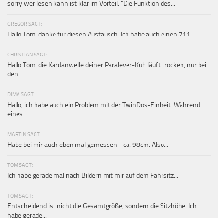
sorry wer lesen kann ist klar im Vorteil. "Die Funktion des...
GREGOR SAGT:
Hallo Tom, danke für diesen Austausch. Ich habe auch einen 711...
CHRISTIAN SAGT:
Hallo Tom, die Kardanwelle deiner Paralever-Kuh läuft trocken, nur bei
den...
DIMA SAGT:
Hallo, ich habe auch ein Problem mit der TwinDos-Einheit. Während
eines...
MARTIN SAGT:
Habe bei mir auch eben mal gemessen - ca. 98cm. Also...
TOM SAGT:
Ich habe gerade mal nach Bildern mit mir auf dem Fahrsitz...
TOM SAGT:
Entscheidend ist nicht die Gesamtgröße, sondern die Sitzhöhe. Ich
habe gerade...