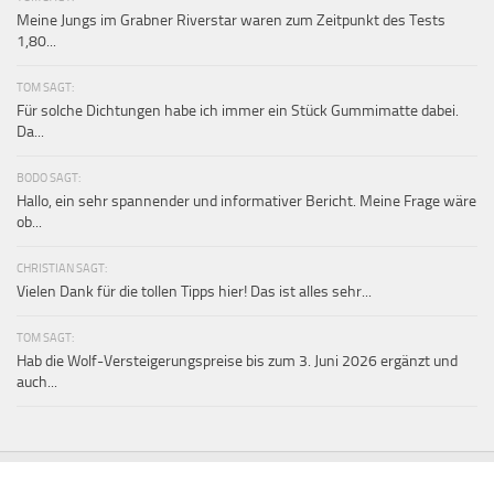
Meine Jungs im Grabner Riverstar waren zum Zeitpunkt des Tests
1,80...
TOM SAGT:
Für solche Dichtungen habe ich immer ein Stück Gummimatte dabei.
Da...
BODO SAGT:
Hallo, ein sehr spannender und informativer Bericht. Meine Frage wäre
ob...
CHRISTIAN SAGT:
Vielen Dank für die tollen Tipps hier! Das ist alles sehr...
TOM SAGT:
Hab die Wolf-Versteigerungspreise bis zum 3. Juni 2026 ergänzt und
auch...