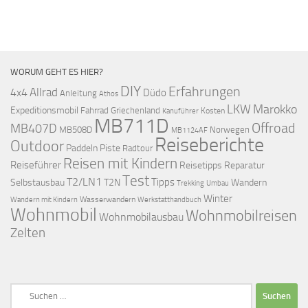
WORUM GEHT ES HIER?
DIY
Erfahrungen
Allrad
4x4
Düdo
Anleitung
Athos
LKW
Marokko
Expeditionsmobil
Fahrrad
Griechenland
Kosten
Kanuführer
MB711D
Offroad
MB407D
MB508D
Norwegen
MB1124AF
Reiseberichte
Outdoor
Paddeln
Piste
Radtour
Reisen mit Kindern
Reiseführer
Reisetipps
Reparatur
Test
T2/LN1
Tipps
Selbstausbau
T2N
Wandern
Umbau
Trekking
Winter
Wasserwandern
Werkstatthandbuch
Wandern mit Kindern
Wohnmobil
Wohnmobilreisen
Wohnmobilausbau
Zelten
Suchen
nach: