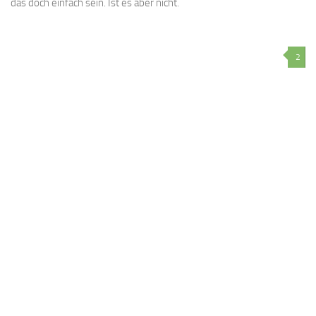
das doch einfach sein. Ist es aber nicht.
2