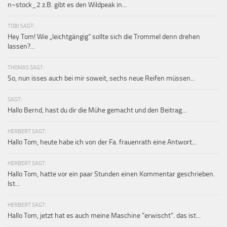
n~stock_2 z.B. gibt es den Wildpeak in...
TOBI SAGT:
Hey Tom! Wie „leichtgängig“ sollte sich die Trommel denn drehen
lassen?...
THOMAS SAGT:
So, nun isses auch bei mir soweit, sechs neue Reifen müssen...
SAGT:
Hallo Bernd, hast du dir die Mühe gemacht und den Beitrag...
HERBERT SAGT:
Hallo Tom, heute habe ich von der Fa. frauenrath eine Antwort...
HERBERT SAGT:
Hallo Tom, hatte vor ein paar Stunden einen Kommentar geschrieben.
Ist...
HERBERT SAGT:
Hallo Tom, jetzt hat es auch meine Maschine "erwischt". das ist...