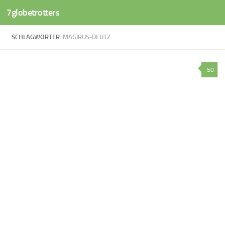
7globetrotters
Zum Inhalt springen
SCHLAGWÖRTER:
MAGIRUS-DEUTZ
50