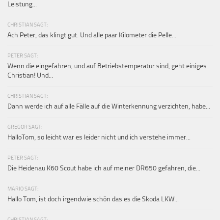
Leistung...
CHRISTIAN SAGT:
Ach Peter, das klingt gut. Und alle paar Kilometer die Pelle...
PETER SAGT:
Wenn die eingefahren, und auf Betriebstemperatur sind, geht einiges
Christian! Und...
CHRISTIAN SAGT:
Dann werde ich auf alle Fälle auf die Winterkennung verzichten, habe...
GREGOR SAGT:
HalloTom, so leicht war es leider nicht und ich verstehe immer...
PETER SAGT:
Die Heidenau K60 Scout habe ich auf meiner DR650 gefahren, die...
MARIO SAGT:
Hallo Tom, ist doch irgendwie schön das es die Skoda LKW...
CHRISTIAN SAGT: