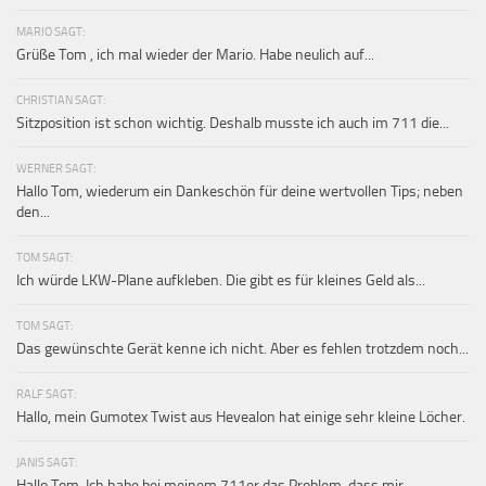
MARIO SAGT:
Grüße Tom , ich mal wieder der Mario. Habe neulich auf...
CHRISTIAN SAGT:
Sitzposition ist schon wichtig. Deshalb musste ich auch im 711 die...
WERNER SAGT:
Hallo Tom, wiederum ein Dankeschön für deine wertvollen Tips; neben
den...
TOM SAGT:
Ich würde LKW-Plane aufkleben. Die gibt es für kleines Geld als...
TOM SAGT:
Das gewünschte Gerät kenne ich nicht. Aber es fehlen trotzdem noch...
RALF SAGT:
Hallo, mein Gumotex Twist aus Hevealon hat einige sehr kleine Löcher.
JANIS SAGT:
Hallo Tom, Ich habe bei meinem 711er das Problem, dass mir...