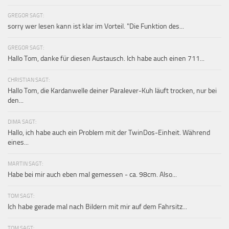
GREGOR SAGT:
sorry wer lesen kann ist klar im Vorteil. "Die Funktion des...
GREGOR SAGT:
Hallo Tom, danke für diesen Austausch. Ich habe auch einen 711...
CHRISTIAN SAGT:
Hallo Tom, die Kardanwelle deiner Paralever-Kuh läuft trocken, nur bei
den...
DIMA SAGT:
Hallo, ich habe auch ein Problem mit der TwinDos-Einheit. Während
eines...
MARTIN SAGT:
Habe bei mir auch eben mal gemessen - ca. 98cm. Also...
TOM SAGT:
Ich habe gerade mal nach Bildern mit mir auf dem Fahrsitz...
TOM SAGT: