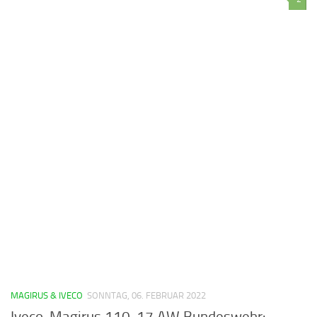
MAGIRUS & IVECO
SONNTAG, 06. FEBRUAR 2022
Iveco-Magirus 110-17 AW Bundeswehr: