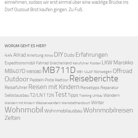
einnehmen, sodass wir erst einmal über eine wacklige Brücke ins
Dorf Ouzoud Brot kaufen gingen. Zu Fuß.
WORUM GEHT ES HIER?
DIY
Erfahrungen
Allrad
4x4
Düdo
Anleitung
Athos
LKW
Marokko
Expeditionsmobil
Fahrrad
Griechenland
Kosten
Kanuführer
MB711D
Offroad
MB407D
MB508D
Norwegen
MB1124AF
Reiseberichte
Outdoor
Paddeln
Piste
Radtour
Reisen mit Kindern
Reiseführer
Reisetipps
Reparatur
Test
T2/LN1
Tipps
Selbstausbau
T2N
Wandern
Umbau
Trekking
Winter
Wasserwandern
Werkstatthandbuch
Wandern mit Kindern
Wohnmobil
Wohnmobilreisen
Wohnmobilausbau
Zelten