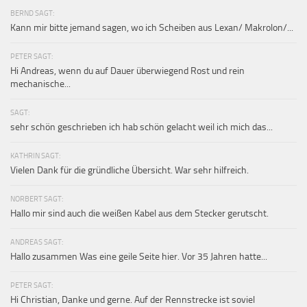
BERND SAGT:
Kann mir bitte jemand sagen, wo ich Scheiben aus Lexan/ Makrolon/...
PETER SAGT:
Hi Andreas, wenn du auf Dauer überwiegend Rost und rein
mechanische...
SAGT:
sehr schön geschrieben ich hab schön gelacht weil ich mich das...
KATHRIN SAGT:
Vielen Dank für die gründliche Übersicht. War sehr hilfreich.
NORBERT SAGT:
Hallo mir sind auch die weißen Kabel aus dem Stecker gerutscht.
ANDREAS SAGT:
Hallo zusammen Was eine geile Seite hier. Vor 35 Jahren hatte...
PETER SAGT:
Hi Christian, Danke und gerne. Auf der Rennstrecke ist soviel