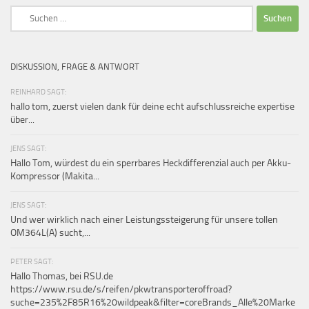
Suchen
nach:
DISKUSSION, FRAGE & ANTWORT
REINHARD SAGT:
hallo tom, zuerst vielen dank für deine echt aufschlussreiche expertise
über...
JENS SAGT:
Hallo Tom, würdest du ein sperrbares Heckdifferenzial auch per Akku-
Kompressor (Makita...
JENS SAGT:
Und wer wirklich nach einer Leistungssteigerung für unsere tollen
OM364L(A) sucht,...
PETER SAGT:
Hallo Thomas, bei RSU.de
https://www.rsu.de/s/reifen/pkwtransporteroffroad?
suche=235%2F85R16%20wildpeak&filter=coreBrands_Alle%20Marke