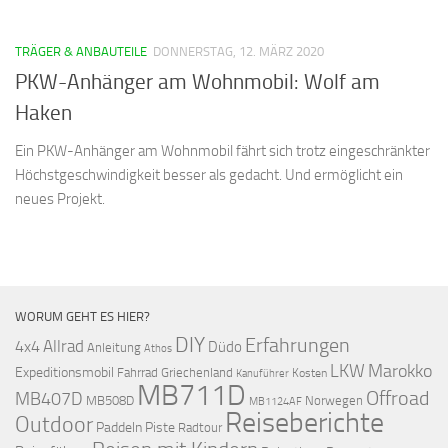
TRÄGER & ANBAUTEILE
DONNERSTAG, 12. MÄRZ 2020
PKW-Anhänger am Wohnmobil: Wolf am
Haken
Ein PKW-Anhänger am Wohnmobil fährt sich trotz eingeschränkter
Höchstgeschwindigkeit besser als gedacht. Und ermöglicht ein
neues Projekt.
WORUM GEHT ES HIER?
DIY
Erfahrungen
Allrad
4x4
Düdo
Anleitung
Athos
LKW
Marokko
Expeditionsmobil
Fahrrad
Griechenland
Kosten
Kanuführer
MB711D
Offroad
MB407D
MB508D
Norwegen
MB1124AF
Reiseberichte
Outdoor
Paddeln
Piste
Radtour