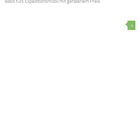
Basis fürs Expeditionsmobil mit gefallenem Preis.
4