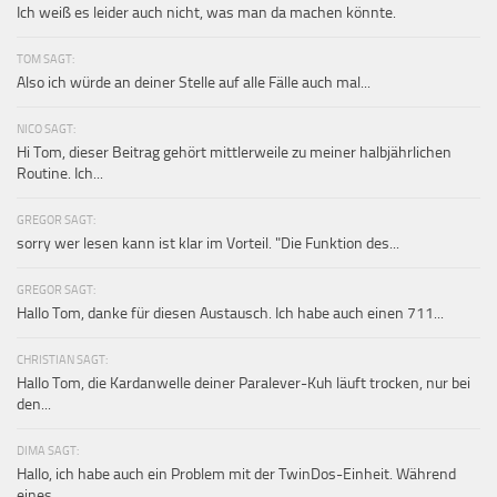
Ich weiß es leider auch nicht, was man da machen könnte.
TOM SAGT:
Also ich würde an deiner Stelle auf alle Fälle auch mal...
NICO SAGT:
Hi Tom, dieser Beitrag gehört mittlerweile zu meiner halbjährlichen
Routine. Ich...
GREGOR SAGT:
sorry wer lesen kann ist klar im Vorteil. "Die Funktion des...
GREGOR SAGT:
Hallo Tom, danke für diesen Austausch. Ich habe auch einen 711...
CHRISTIAN SAGT:
Hallo Tom, die Kardanwelle deiner Paralever-Kuh läuft trocken, nur bei
den...
DIMA SAGT:
Hallo, ich habe auch ein Problem mit der TwinDos-Einheit. Während
eines...