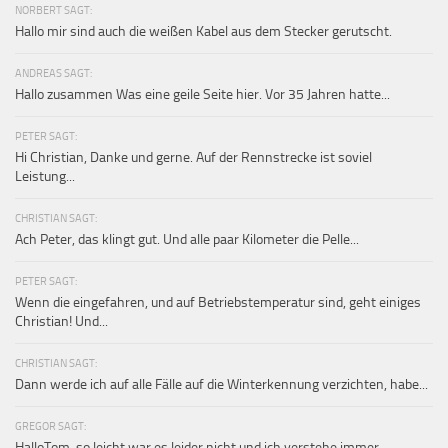
NORBERT SAGT:
Hallo mir sind auch die weißen Kabel aus dem Stecker gerutscht.
ANDREAS SAGT:
Hallo zusammen Was eine geile Seite hier. Vor 35 Jahren hatte...
PETER SAGT:
Hi Christian, Danke und gerne. Auf der Rennstrecke ist soviel
Leistung...
CHRISTIAN SAGT:
Ach Peter, das klingt gut. Und alle paar Kilometer die Pelle...
PETER SAGT:
Wenn die eingefahren, und auf Betriebstemperatur sind, geht einiges
Christian! Und...
CHRISTIAN SAGT:
Dann werde ich auf alle Fälle auf die Winterkennung verzichten, habe...
GREGOR SAGT:
HalloTom, so leicht war es leider nicht und ich verstehe immer...