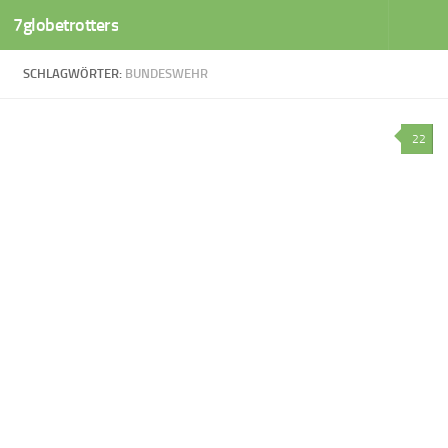
7globetrotters
Zum Inhalt springen
SCHLAGWÖRTER:
BUNDESWEHR
22