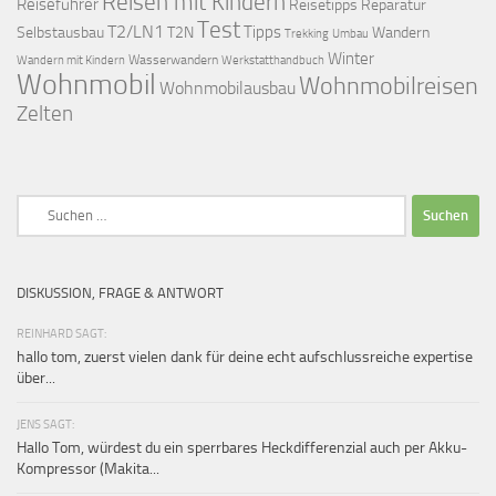
Reisen mit Kindern
Reiseführer
Reisetipps
Reparatur
Test
T2/LN1
Tipps
Selbstausbau
T2N
Wandern
Umbau
Trekking
Winter
Wasserwandern
Werkstatthandbuch
Wandern mit Kindern
Wohnmobil
Wohnmobilreisen
Wohnmobilausbau
Zelten
Suchen
nach:
DISKUSSION, FRAGE & ANTWORT
REINHARD SAGT:
hallo tom, zuerst vielen dank für deine echt aufschlussreiche expertise
über...
JENS SAGT:
Hallo Tom, würdest du ein sperrbares Heckdifferenzial auch per Akku-
Kompressor (Makita...