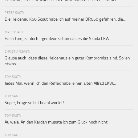
PETER SAGT:
Die Heidenau K60 Scout habe ich auf meiner DR650 gefahren, die...
MARIO SAGT:
Hallo Tom, ist doch irgendwie schön das es die Skoda LKW...
CHRISTIAN SAGT:
Glaube auch, dass diese Heidenaus ein guter Kompromiss sind. Sollen
etwas...
TOM SAGT:
Jedes Mal, wenn ich den Reflex habe, einen alten Allrad LKW...
TOM SAGT:
Super, Frage selbst beantwortet!
TOM SAGT:
Au weia. An den Kardan musste ich zum Glück noch nicht...
TOM SAGT: