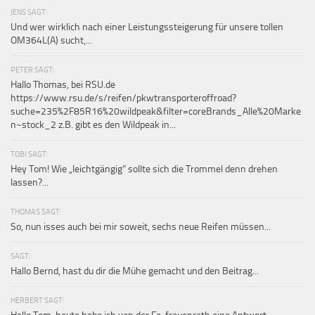
JENS SAGT:
Und wer wirklich nach einer Leistungssteigerung für unsere tollen
OM364L(A) sucht,...
PETER SAGT:
Hallo Thomas, bei RSU.de
https://www.rsu.de/s/reifen/pkwtransporteroffroad?
suche=235%2F85R16%20wildpeak&filter=coreBrands_Alle%20Marke
n~stock_2 z.B. gibt es den Wildpeak in...
TOBI SAGT:
Hey Tom! Wie „leichtgängig“ sollte sich die Trommel denn drehen
lassen?...
THOMAS SAGT:
So, nun isses auch bei mir soweit, sechs neue Reifen müssen...
SAGT:
Hallo Bernd, hast du dir die Mühe gemacht und den Beitrag...
HERBERT SAGT: