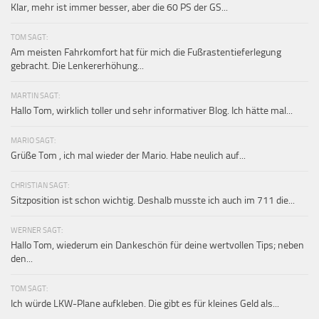
Klar, mehr ist immer besser, aber die 60 PS der GS...
TOM SAGT:
Am meisten Fahrkomfort hat für mich die Fußrastentieferlegung
gebracht. Die Lenkererhöhung...
MARTIN SAGT:
Hallo Tom, wirklich toller und sehr informativer Blog. Ich hätte mal...
MARIO SAGT:
Grüße Tom , ich mal wieder der Mario. Habe neulich auf...
CHRISTIAN SAGT:
Sitzposition ist schon wichtig. Deshalb musste ich auch im 711 die...
WERNER SAGT:
Hallo Tom, wiederum ein Dankeschön für deine wertvollen Tips; neben
den...
TOM SAGT:
Ich würde LKW-Plane aufkleben. Die gibt es für kleines Geld als...