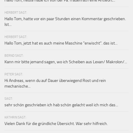
Hallo Tom, heute habe ich von der Fa. frauenrath eine Antwort...
HERBERT SAGT:
Hallo Tom, hatte vor ein paar Stunden einen Kommentar geschrieben.
Ist...
HERBERT SAGT:
Hallo Tom, jetzt hat es auch meine Maschine "erwischt". das ist...
BERND SAGT:
Kann mir bitte jemand sagen, wo ich Scheiben aus Lexan/ Makrolon/...
PETER SAGT:
Hi Andreas, wenn du auf Dauer überwiegend Rost und rein
mechanische...
SAGT:
sehr schön geschrieben ich hab schön gelacht weil ich mich das...
KATHRIN SAGT:
Vielen Dank für die gründliche Übersicht. War sehr hilfreich.