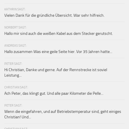
KATHRIN SAGT:
Vielen Dank für die gründliche Übersicht. War sehr hilfreich.
NORBERT SAGT:
Hallo mir sind auch die weißen Kabel aus dem Stecker gerutscht.
ANDREAS SAGT:
Hallo zusammen Was eine geile Seite hier. Vor 35 Jahren hatte...
PETER SAGT:
Hi Christian, Danke und gerne. Auf der Rennstrecke ist soviel
Leistung...
CHRISTIAN SAGT:
Ach Peter, das klingt gut. Und alle paar Kilometer die Pelle...
PETER SAGT:
Wenn die eingefahren, und auf Betriebstemperatur sind, geht einiges
Christian! Und...
CHRISTIAN SAGT: