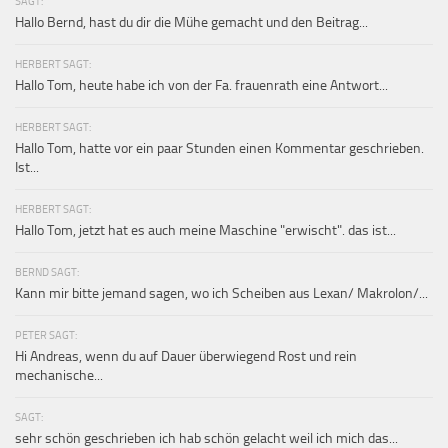
SAGT:
Hallo Bernd, hast du dir die Mühe gemacht und den Beitrag...
HERBERT SAGT:
Hallo Tom, heute habe ich von der Fa. frauenrath eine Antwort...
HERBERT SAGT:
Hallo Tom, hatte vor ein paar Stunden einen Kommentar geschrieben.
Ist...
HERBERT SAGT:
Hallo Tom, jetzt hat es auch meine Maschine "erwischt". das ist...
BERND SAGT:
Kann mir bitte jemand sagen, wo ich Scheiben aus Lexan/ Makrolon/...
PETER SAGT:
Hi Andreas, wenn du auf Dauer überwiegend Rost und rein
mechanische...
SAGT:
sehr schön geschrieben ich hab schön gelacht weil ich mich das...