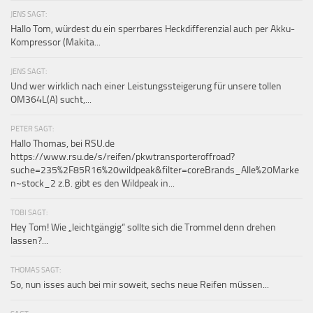
JENS SAGT:
Hallo Tom, würdest du ein sperrbares Heckdifferenzial auch per Akku-
Kompressor (Makita...
JENS SAGT:
Und wer wirklich nach einer Leistungssteigerung für unsere tollen
OM364L(A) sucht,...
PETER SAGT:
Hallo Thomas, bei RSU.de
https://www.rsu.de/s/reifen/pkwtransporteroffroad?
suche=235%2F85R16%20wildpeak&filter=coreBrands_Alle%20Marke
n~stock_2 z.B. gibt es den Wildpeak in...
TOBI SAGT:
Hey Tom! Wie „leichtgängig“ sollte sich die Trommel denn drehen
lassen?...
THOMAS SAGT:
So, nun isses auch bei mir soweit, sechs neue Reifen müssen...