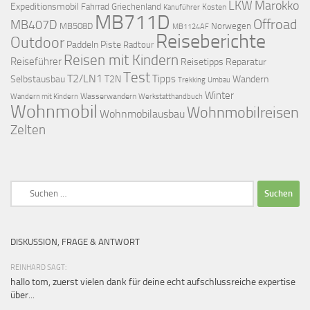
LKW
Marokko
Expeditionsmobil
Fahrrad
Griechenland
Kosten
Kanuführer
MB711D
Offroad
MB407D
MB508D
Norwegen
MB1124AF
Reiseberichte
Outdoor
Paddeln
Piste
Radtour
Reisen mit Kindern
Reiseführer
Reisetipps
Reparatur
Test
T2/LN1
Tipps
Selbstausbau
T2N
Wandern
Umbau
Trekking
Winter
Wasserwandern
Werkstatthandbuch
Wandern mit Kindern
Wohnmobil
Wohnmobilreisen
Wohnmobilausbau
Zelten
Suchen
nach:
DISKUSSION, FRAGE & ANTWORT
REINHARD SAGT:
hallo tom, zuerst vielen dank für deine echt aufschlussreiche expertise
über...