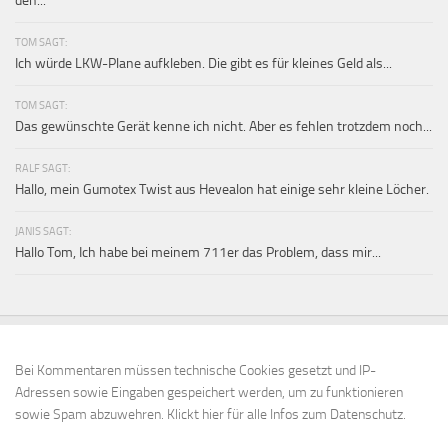
den...
TOM SAGT:
Ich würde LKW-Plane aufkleben. Die gibt es für kleines Geld als...
TOM SAGT:
Das gewünschte Gerät kenne ich nicht. Aber es fehlen trotzdem noch...
RALF SAGT:
Hallo, mein Gumotex Twist aus Hevealon hat einige sehr kleine Löcher.
JANIS SAGT:
Hallo Tom, Ich habe bei meinem 711er das Problem, dass mir...
Bei Kommentaren müssen technische Cookies gesetzt und IP-
Adressen sowie Eingaben gespeichert werden, um zu funktionieren
sowie Spam abzuwehren.
Klickt hier für alle Infos zum Datenschutz.