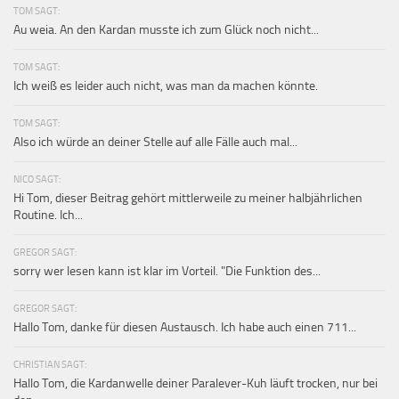
TOM SAGT:
Au weia. An den Kardan musste ich zum Glück noch nicht...
TOM SAGT:
Ich weiß es leider auch nicht, was man da machen könnte.
TOM SAGT:
Also ich würde an deiner Stelle auf alle Fälle auch mal...
NICO SAGT:
Hi Tom, dieser Beitrag gehört mittlerweile zu meiner halbjährlichen
Routine. Ich...
GREGOR SAGT:
sorry wer lesen kann ist klar im Vorteil. "Die Funktion des...
GREGOR SAGT:
Hallo Tom, danke für diesen Austausch. Ich habe auch einen 711...
CHRISTIAN SAGT:
Hallo Tom, die Kardanwelle deiner Paralever-Kuh läuft trocken, nur bei