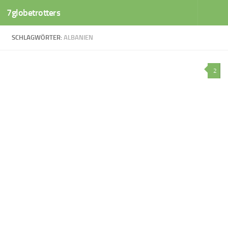
7globetrotters
Zum Inhalt springen
SCHLAGWÖRTER:
ALBANIEN
2