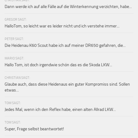
Dann werde ich auf alle Fälle auf die Winterkennung verzichten, habe...
GREGOR SAGT:
HalloTom, so leicht war es leider nicht und ich verstehe immer...
PETER SAGT:
Die Heidenau K60 Scout habe ich auf meiner DR650 gefahren, die...
MARIO SAGT:
Hallo Tom, ist doch irgendwie schön das es die Skoda LKW...
CHRISTIAN SAGT:
Glaube auch, dass diese Heidenaus ein guter Kompromiss sind. Sollen
etwas...
TOM SAGT:
Jedes Mal, wenn ich den Reflex habe, einen alten Allrad LKW...
TOM SAGT:
Super, Frage selbst beantwortet!