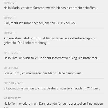
TOM SAGT:
Hallo Mario, vor dem Sommer werde ich das nicht mehr schaffen,...
TOM SAGT:
Klar, mehr ist immer besser, aber die 60 PS der GS...
TOM SAGT:
Am meisten Fahrkomfort hat für mich die Fußrastentieferlegung
gebracht. Die Lenkererhöhung...
MARTIN SAGT:
Hallo Tom, wirklich toller und sehr informativer Blog. Ich hätte mal...
MARIO SAGT:
Grüße Tom , ich mal wieder der Mario. Habe neulich auf...
CHRISTIAN SAGT:
Sitzposition ist schon wichtig. Deshalb musste ich auch im 711 die...
WERNER SAGT:
Hallo Tom, wiederum ein Dankeschön für deine wertvollen Tips; neben