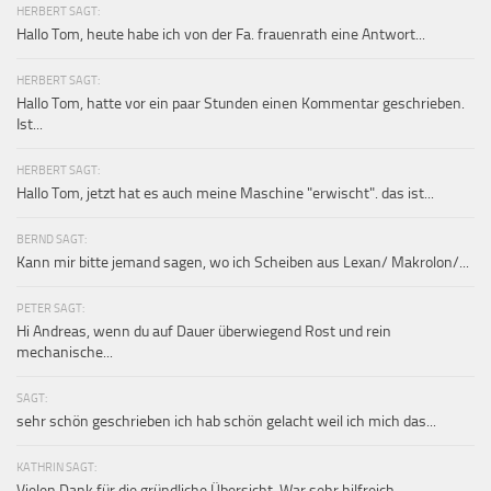
HERBERT SAGT:
Hallo Tom, heute habe ich von der Fa. frauenrath eine Antwort...
HERBERT SAGT:
Hallo Tom, hatte vor ein paar Stunden einen Kommentar geschrieben.
Ist...
HERBERT SAGT:
Hallo Tom, jetzt hat es auch meine Maschine "erwischt". das ist...
BERND SAGT:
Kann mir bitte jemand sagen, wo ich Scheiben aus Lexan/ Makrolon/...
PETER SAGT:
Hi Andreas, wenn du auf Dauer überwiegend Rost und rein
mechanische...
SAGT:
sehr schön geschrieben ich hab schön gelacht weil ich mich das...
KATHRIN SAGT:
Vielen Dank für die gründliche Übersicht. War sehr hilfreich.