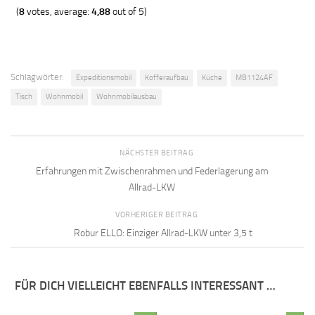
(
8
votes, average:
4,88
out of 5)
Schlagwörter:
Expeditionsmobil
Kofferaufbau
Küche
MB1124AF
Tisch
Wohnmobil
Wohnmobilausbau
NÄCHSTER BEITRAG
Erfahrungen mit Zwischenrahmen und Federlagerung am
Allrad-LKW
VORHERIGER BEITRAG
Robur ELLO: Einziger Allrad-LKW unter 3,5 t
FÜR DICH VIELLEICHT EBENFALLS INTERESSANT …