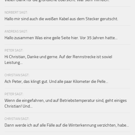
NORBERT SAGT:
Hallo mir sind auch die weißen Kabel aus dem Stecker gerutscht.
ANDREAS SAGT:
Hallo zusammen Was eine geile Seite hier. Vor 35 Jahren hatte...
PETER SAGT:
Hi Christian, Danke und gerne. Auf der Rennstrecke ist soviel
Leistung...
CHRISTIAN SAGT:
Ach Peter, das klingt gut. Und alle paar Kilometer die Pelle...
PETER SAGT:
Wenn die eingefahren, und auf Betriebstemperatur sind, geht einiges
Christian! Und...
CHRISTIAN SAGT:
Dann werde ich auf alle Fälle auf die Winterkennung verzichten, habe...