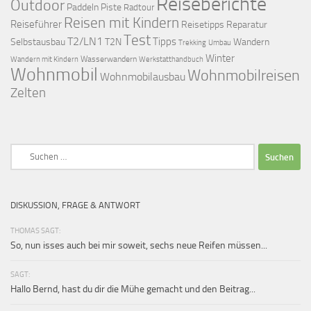
Reiseberichte
Outdoor
Paddeln
Piste
Radtour
Reisen mit Kindern
Reiseführer
Reisetipps
Reparatur
Test
T2/LN1
Tipps
Selbstausbau
T2N
Wandern
Umbau
Trekking
Winter
Wasserwandern
Werkstatthandbuch
Wandern mit Kindern
Wohnmobil
Wohnmobilreisen
Wohnmobilausbau
Zelten
Suchen
nach:
DISKUSSION, FRAGE & ANTWORT
THOMAS SAGT:
So, nun isses auch bei mir soweit, sechs neue Reifen müssen...
SAGT:
Hallo Bernd, hast du dir die Mühe gemacht und den Beitrag...