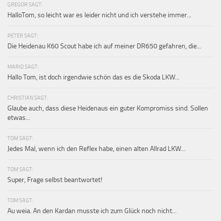
GREGOR SAGT:
HalloTom, so leicht war es leider nicht und ich verstehe immer...
PETER SAGT:
Die Heidenau K60 Scout habe ich auf meiner DR650 gefahren, die...
MARIO SAGT:
Hallo Tom, ist doch irgendwie schön das es die Skoda LKW...
CHRISTIAN SAGT:
Glaube auch, dass diese Heidenaus ein guter Kompromiss sind. Sollen
etwas...
TOM SAGT:
Jedes Mal, wenn ich den Reflex habe, einen alten Allrad LKW...
TOM SAGT:
Super, Frage selbst beantwortet!
TOM SAGT:
Au weia. An den Kardan musste ich zum Glück noch nicht...