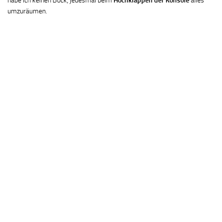
habe ich keinen Bock, jedesmal beim
Hochklappen der Konsole
alles
umzuräumen.