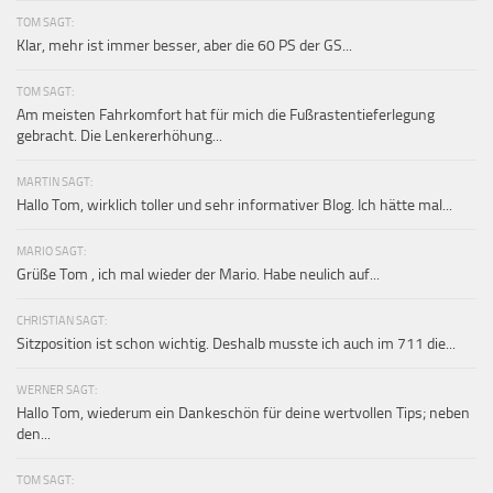
TOM SAGT:
Klar, mehr ist immer besser, aber die 60 PS der GS...
TOM SAGT:
Am meisten Fahrkomfort hat für mich die Fußrastentieferlegung
gebracht. Die Lenkererhöhung...
MARTIN SAGT:
Hallo Tom, wirklich toller und sehr informativer Blog. Ich hätte mal...
MARIO SAGT:
Grüße Tom , ich mal wieder der Mario. Habe neulich auf...
CHRISTIAN SAGT:
Sitzposition ist schon wichtig. Deshalb musste ich auch im 711 die...
WERNER SAGT:
Hallo Tom, wiederum ein Dankeschön für deine wertvollen Tips; neben
den...
TOM SAGT: