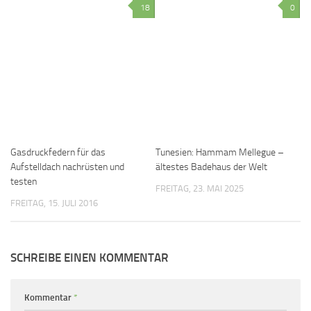
18
0
Gasdruckfedern für das
Tunesien: Hammam Mellegue –
Aufstelldach nachrüsten und
ältestes Badehaus der Welt
testen
FREITAG, 23. MAI 2025
FREITAG, 15. JULI 2016
SCHREIBE EINEN KOMMENTAR
Kommentar
*