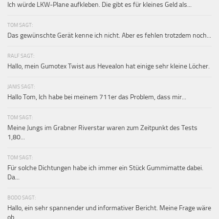
Ich würde LKW-Plane aufkleben. Die gibt es für kleines Geld als...
TOM SAGT:
Das gewünschte Gerät kenne ich nicht. Aber es fehlen trotzdem noch...
RALF SAGT:
Hallo, mein Gumotex Twist aus Hevealon hat einige sehr kleine Löcher.
JANIS SAGT:
Hallo Tom, Ich habe bei meinem 711er das Problem, dass mir...
TOM SAGT:
Meine Jungs im Grabner Riverstar waren zum Zeitpunkt des Tests
1,80...
TOM SAGT:
Für solche Dichtungen habe ich immer ein Stück Gummimatte dabei.
Da...
BODO SAGT:
Hallo, ein sehr spannender und informativer Bericht. Meine Frage wäre
ob...