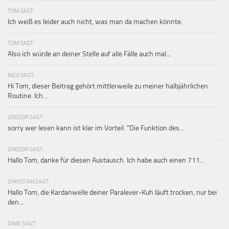
TOM SAGT:
Ich weiß es leider auch nicht, was man da machen könnte.
TOM SAGT:
Also ich würde an deiner Stelle auf alle Fälle auch mal...
NICO SAGT:
Hi Tom, dieser Beitrag gehört mittlerweile zu meiner halbjährlichen
Routine. Ich...
GREGOR SAGT:
sorry wer lesen kann ist klar im Vorteil. "Die Funktion des...
GREGOR SAGT:
Hallo Tom, danke für diesen Austausch. Ich habe auch einen 711...
CHRISTIAN SAGT:
Hallo Tom, die Kardanwelle deiner Paralever-Kuh läuft trocken, nur bei
den...
DIMA SAGT: