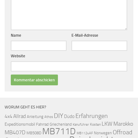
Name
E-Mail-Adresse
Website
WORUM GEHT ES HIER?
DIY
Erfahrungen
Allrad
4x4
Düdo
Anleitung
Athos
LKW
Marokko
Expeditionsmobil
Fahrrad
Griechenland
Kosten
Kanuführer
MB711D
Offroad
MB407D
MB508D
Norwegen
MB1124AF