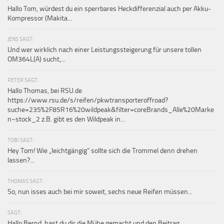
Hallo Tom, würdest du ein sperrbares Heckdifferenzial auch per Akku-
Kompressor (Makita...
JENS SAGT:
Und wer wirklich nach einer Leistungssteigerung für unsere tollen
OM364L(A) sucht,...
PETER SAGT:
Hallo Thomas, bei RSU.de
https://www.rsu.de/s/reifen/pkwtransporteroffroad?
suche=235%2F85R16%20wildpeak&filter=coreBrands_Alle%20Marke
n~stock_2 z.B. gibt es den Wildpeak in...
TOBI SAGT:
Hey Tom! Wie „leichtgängig“ sollte sich die Trommel denn drehen
lassen?...
THOMAS SAGT:
So, nun isses auch bei mir soweit, sechs neue Reifen müssen...
SAGT:
Hallo Bernd, hast du dir die Mühe gemacht und den Beitrag...