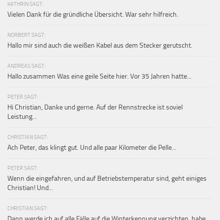
KATHRIN SAGT:
Vielen Dank für die gründliche Übersicht. War sehr hilfreich.
NORBERT SAGT:
Hallo mir sind auch die weißen Kabel aus dem Stecker gerutscht.
ANDREAS SAGT:
Hallo zusammen Was eine geile Seite hier. Vor 35 Jahren hatte...
PETER SAGT:
Hi Christian, Danke und gerne. Auf der Rennstrecke ist soviel
Leistung...
CHRISTIAN SAGT:
Ach Peter, das klingt gut. Und alle paar Kilometer die Pelle...
PETER SAGT:
Wenn die eingefahren, und auf Betriebstemperatur sind, geht einiges
Christian! Und...
CHRISTIAN SAGT:
Dann werde ich auf alle Fälle auf die Winterkennung verzichten, habe...