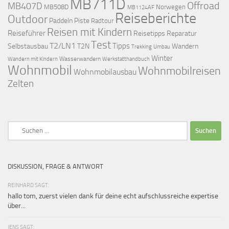
MB711D
Offroad
MB407D
MB508D
Norwegen
MB1124AF
Reiseberichte
Outdoor
Paddeln
Piste
Radtour
Reisen mit Kindern
Reiseführer
Reisetipps
Reparatur
Test
T2/LN1
Tipps
Selbstausbau
T2N
Wandern
Umbau
Trekking
Winter
Wasserwandern
Werkstatthandbuch
Wandern mit Kindern
Wohnmobil
Wohnmobilreisen
Wohnmobilausbau
Zelten
Suchen
nach:
DISKUSSION, FRAGE & ANTWORT
REINHARD SAGT:
hallo tom, zuerst vielen dank für deine echt aufschlussreiche expertise
über...
JENS SAGT: