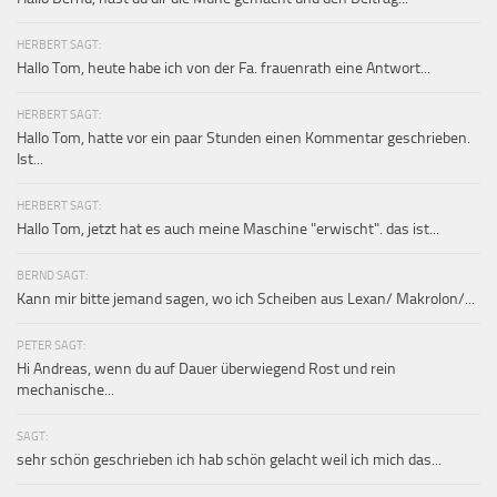
HERBERT SAGT:
Hallo Tom, heute habe ich von der Fa. frauenrath eine Antwort...
HERBERT SAGT:
Hallo Tom, hatte vor ein paar Stunden einen Kommentar geschrieben.
Ist...
HERBERT SAGT:
Hallo Tom, jetzt hat es auch meine Maschine "erwischt". das ist...
BERND SAGT:
Kann mir bitte jemand sagen, wo ich Scheiben aus Lexan/ Makrolon/...
PETER SAGT:
Hi Andreas, wenn du auf Dauer überwiegend Rost und rein
mechanische...
SAGT:
sehr schön geschrieben ich hab schön gelacht weil ich mich das...