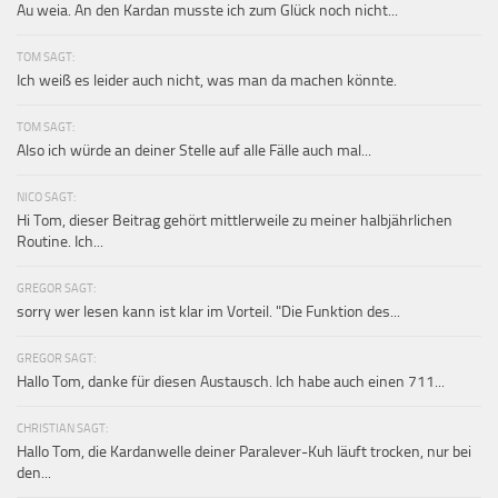
Au weia. An den Kardan musste ich zum Glück noch nicht...
TOM SAGT:
Ich weiß es leider auch nicht, was man da machen könnte.
TOM SAGT:
Also ich würde an deiner Stelle auf alle Fälle auch mal...
NICO SAGT:
Hi Tom, dieser Beitrag gehört mittlerweile zu meiner halbjährlichen
Routine. Ich...
GREGOR SAGT:
sorry wer lesen kann ist klar im Vorteil. "Die Funktion des...
GREGOR SAGT:
Hallo Tom, danke für diesen Austausch. Ich habe auch einen 711...
CHRISTIAN SAGT:
Hallo Tom, die Kardanwelle deiner Paralever-Kuh läuft trocken, nur bei
den...