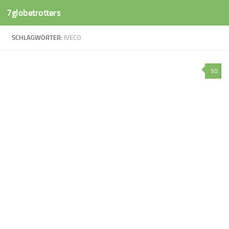
7globetrotters
Zum Inhalt springen
SCHLAGWÖRTER:
IVECO
50