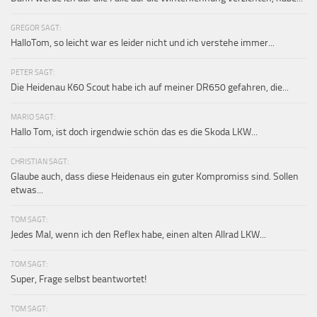
GREGOR SAGT:
HalloTom, so leicht war es leider nicht und ich verstehe immer...
PETER SAGT:
Die Heidenau K60 Scout habe ich auf meiner DR650 gefahren, die...
MARIO SAGT:
Hallo Tom, ist doch irgendwie schön das es die Skoda LKW...
CHRISTIAN SAGT:
Glaube auch, dass diese Heidenaus ein guter Kompromiss sind. Sollen
etwas...
TOM SAGT:
Jedes Mal, wenn ich den Reflex habe, einen alten Allrad LKW...
TOM SAGT:
Super, Frage selbst beantwortet!
TOM SAGT: