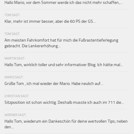
Hallo Mario, vor dem Sommer werde ich das nicht mehr schaffen,...
TOM SAGT:
Klar, mehr ist immer besser, aber die 60 PS der GS...
TOM SAGT:
Am meisten Fahrkomfort hat für mich die Fußrastentieferlegung
gebracht. Die Lenkererhöhung...
MARTIN SAGT:
Hallo Tom, wirklich toller und sehr informativer Blog. Ich hätte mal...
MARIO SAGT:
Grüße Tom , ich mal wieder der Mario. Habe neulich auf...
CHRISTIAN SAGT:
Sitzposition ist schon wichtig. Deshalb musste ich auch im 711 die...
WERNER SAGT:
Hallo Tom, wiederum ein Dankeschön für deine wertvollen Tips; neben
den...