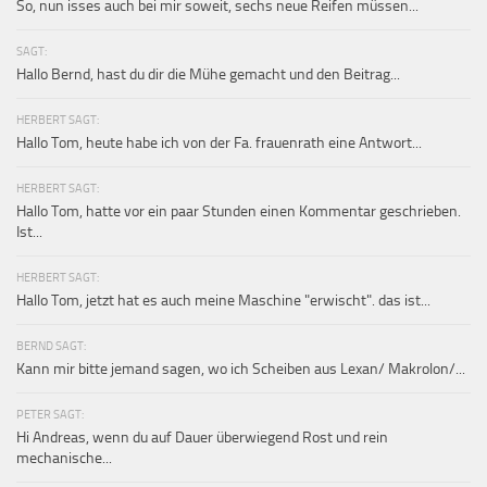
So, nun isses auch bei mir soweit, sechs neue Reifen müssen...
SAGT:
Hallo Bernd, hast du dir die Mühe gemacht und den Beitrag...
HERBERT SAGT:
Hallo Tom, heute habe ich von der Fa. frauenrath eine Antwort...
HERBERT SAGT:
Hallo Tom, hatte vor ein paar Stunden einen Kommentar geschrieben.
Ist...
HERBERT SAGT:
Hallo Tom, jetzt hat es auch meine Maschine "erwischt". das ist...
BERND SAGT:
Kann mir bitte jemand sagen, wo ich Scheiben aus Lexan/ Makrolon/...
PETER SAGT:
Hi Andreas, wenn du auf Dauer überwiegend Rost und rein
mechanische...