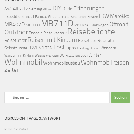
DIY
Erfahrungen
Allrad
4x4
Düdo
Anleitung
Athos
LKW
Marokko
Expeditionsmobil
Fahrrad
Griechenland
Kosten
Kanuführer
MB711D
Offroad
MB407D
MB508D
Norwegen
MB1124AF
Reiseberichte
Outdoor
Paddeln
Piste
Radtour
Reisen mit Kindern
Reiseführer
Reisetipps
Reparatur
Test
T2/LN1
Tipps
Selbstausbau
T2N
Wandern
Umbau
Trekking
Winter
Wasserwandern
Werkstatthandbuch
Wandern mit Kindern
Wohnmobil
Wohnmobilreisen
Wohnmobilausbau
Zelten
Suchen
nach:
DISKUSSION, FRAGE & ANTWORT
REINHARD SAGT: