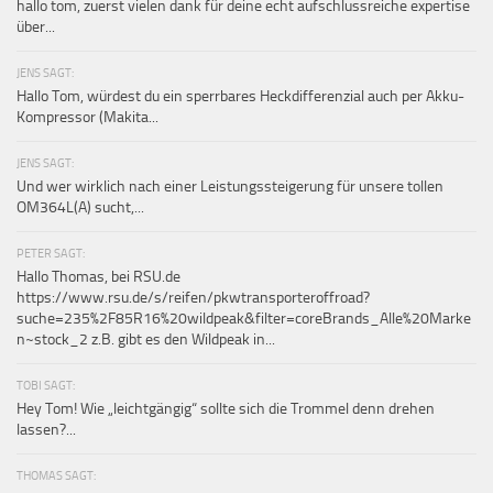
hallo tom, zuerst vielen dank für deine echt aufschlussreiche expertise
über...
JENS SAGT:
Hallo Tom, würdest du ein sperrbares Heckdifferenzial auch per Akku-
Kompressor (Makita...
JENS SAGT:
Und wer wirklich nach einer Leistungssteigerung für unsere tollen
OM364L(A) sucht,...
PETER SAGT:
Hallo Thomas, bei RSU.de
https://www.rsu.de/s/reifen/pkwtransporteroffroad?
suche=235%2F85R16%20wildpeak&filter=coreBrands_Alle%20Marke
n~stock_2 z.B. gibt es den Wildpeak in...
TOBI SAGT:
Hey Tom! Wie „leichtgängig“ sollte sich die Trommel denn drehen
lassen?...
THOMAS SAGT: