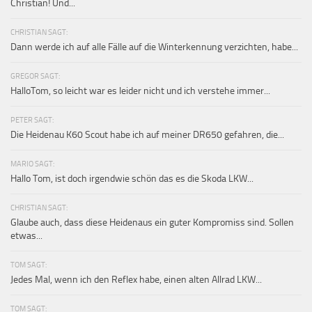
Christian! Und...
CHRISTIAN SAGT:
Dann werde ich auf alle Fälle auf die Winterkennung verzichten, habe...
GREGOR SAGT:
HalloTom, so leicht war es leider nicht und ich verstehe immer...
PETER SAGT:
Die Heidenau K60 Scout habe ich auf meiner DR650 gefahren, die...
MARIO SAGT:
Hallo Tom, ist doch irgendwie schön das es die Skoda LKW...
CHRISTIAN SAGT:
Glaube auch, dass diese Heidenaus ein guter Kompromiss sind. Sollen
etwas...
TOM SAGT:
Jedes Mal, wenn ich den Reflex habe, einen alten Allrad LKW...
TOM SAGT: