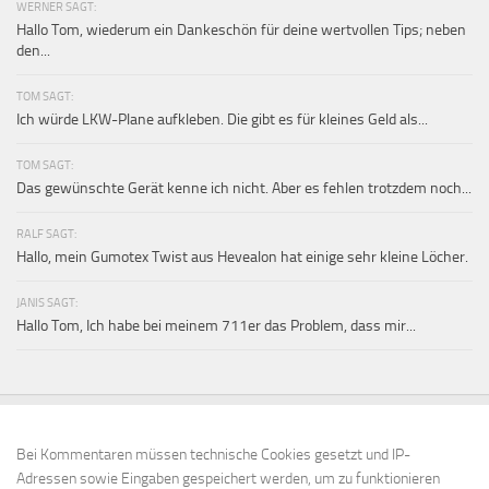
WERNER SAGT:
Hallo Tom, wiederum ein Dankeschön für deine wertvollen Tips; neben
den...
TOM SAGT:
Ich würde LKW-Plane aufkleben. Die gibt es für kleines Geld als...
TOM SAGT:
Das gewünschte Gerät kenne ich nicht. Aber es fehlen trotzdem noch...
RALF SAGT:
Hallo, mein Gumotex Twist aus Hevealon hat einige sehr kleine Löcher.
JANIS SAGT:
Hallo Tom, Ich habe bei meinem 711er das Problem, dass mir...
Bei Kommentaren müssen technische Cookies gesetzt und IP-
Adressen sowie Eingaben gespeichert werden, um zu funktionieren