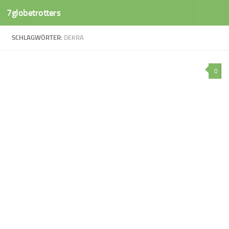
7globetrotters
Zum Inhalt springen
SCHLAGWÖRTER:
DEKRA
0