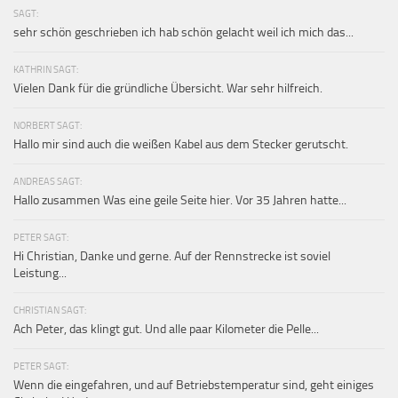
SAGT:
sehr schön geschrieben ich hab schön gelacht weil ich mich das...
KATHRIN SAGT:
Vielen Dank für die gründliche Übersicht. War sehr hilfreich.
NORBERT SAGT:
Hallo mir sind auch die weißen Kabel aus dem Stecker gerutscht.
ANDREAS SAGT:
Hallo zusammen Was eine geile Seite hier. Vor 35 Jahren hatte...
PETER SAGT:
Hi Christian, Danke und gerne. Auf der Rennstrecke ist soviel
Leistung...
CHRISTIAN SAGT:
Ach Peter, das klingt gut. Und alle paar Kilometer die Pelle...
PETER SAGT:
Wenn die eingefahren, und auf Betriebstemperatur sind, geht einiges