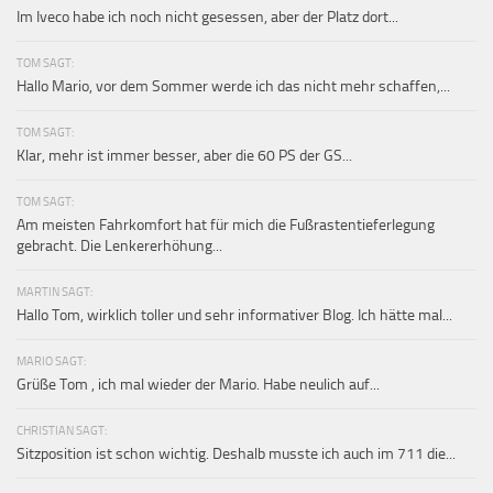
Im Iveco habe ich noch nicht gesessen, aber der Platz dort...
TOM SAGT:
Hallo Mario, vor dem Sommer werde ich das nicht mehr schaffen,...
TOM SAGT:
Klar, mehr ist immer besser, aber die 60 PS der GS...
TOM SAGT:
Am meisten Fahrkomfort hat für mich die Fußrastentieferlegung
gebracht. Die Lenkererhöhung...
MARTIN SAGT:
Hallo Tom, wirklich toller und sehr informativer Blog. Ich hätte mal...
MARIO SAGT:
Grüße Tom , ich mal wieder der Mario. Habe neulich auf...
CHRISTIAN SAGT:
Sitzposition ist schon wichtig. Deshalb musste ich auch im 711 die...