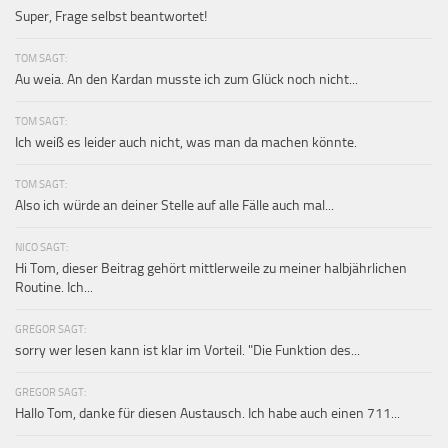
Super, Frage selbst beantwortet!
TOM SAGT:
Au weia. An den Kardan musste ich zum Glück noch nicht...
TOM SAGT:
Ich weiß es leider auch nicht, was man da machen könnte.
TOM SAGT:
Also ich würde an deiner Stelle auf alle Fälle auch mal...
NICO SAGT:
Hi Tom, dieser Beitrag gehört mittlerweile zu meiner halbjährlichen
Routine. Ich...
GREGOR SAGT:
sorry wer lesen kann ist klar im Vorteil. "Die Funktion des...
GREGOR SAGT:
Hallo Tom, danke für diesen Austausch. Ich habe auch einen 711...