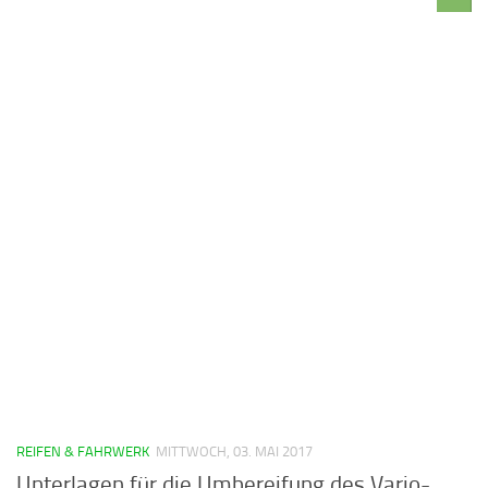
REIFEN & FAHRWERK
MITTWOCH, 03. MAI 2017
Unterlagen für die Umbereifung des Vario-