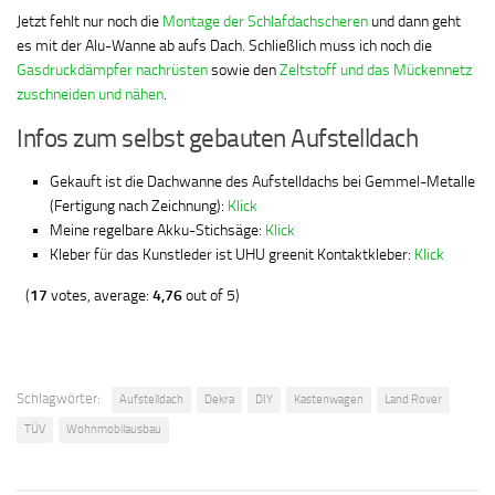
Jetzt fehlt nur noch die
Montage der Schlafdachscheren
und dann geht
es mit der Alu-Wanne ab aufs Dach. Schließlich muss ich noch die
Gasdruckdämpfer nachrüsten
sowie den
Zeltstoff und das Mückennetz
zuschneiden und nähen
.
Infos zum selbst gebauten Aufstelldach
Gekauft ist die Dachwanne des Aufstelldachs bei Gemmel-Metalle
(Fertigung nach Zeichnung):
Klick
Meine regelbare Akku-Stichsäge:
Klick
Kleber für das Kunstleder ist UHU greenit Kontaktkleber:
Klick
(
17
votes, average:
4,76
out of 5)
Schlagwörter:
Aufstelldach
Dekra
DIY
Kastenwagen
Land Rover
TÜV
Wohnmobilausbau