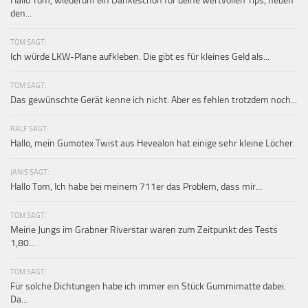
Hallo Tom, wiederum ein Dankeschön für deine wertvollen Tips; neben
den...
TOM SAGT:
Ich würde LKW-Plane aufkleben. Die gibt es für kleines Geld als...
TOM SAGT:
Das gewünschte Gerät kenne ich nicht. Aber es fehlen trotzdem noch...
RALF SAGT:
Hallo, mein Gumotex Twist aus Hevealon hat einige sehr kleine Löcher.
JANIS SAGT:
Hallo Tom, Ich habe bei meinem 711er das Problem, dass mir...
TOM SAGT:
Meine Jungs im Grabner Riverstar waren zum Zeitpunkt des Tests
1,80...
TOM SAGT:
Für solche Dichtungen habe ich immer ein Stück Gummimatte dabei.
Da...