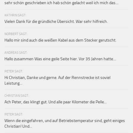
sehr schön geschrieben ich hab schön gelacht weil ich mich das...
KATHRIN SAGT:
Vielen Dank für die gründliche Übersicht. War sehr hilfreich.
NORBERT SAGT:
Hallo mir sind auch die weißen Kabel aus dem Stecker gerutscht.
ANDREAS SAGT:
Hallo zusammen Was eine geile Seite hier. Vor 35 Jahren hatte...
PETER SAGT:
Hi Christian, Danke und gerne. Auf der Rennstrecke ist soviel
Leistung...
CHRISTIAN SAGT:
Ach Peter, das klingt gut. Und alle paar Kilometer die Pelle...
PETER SAGT:
Wenn die eingefahren, und auf Betriebstemperatur sind, geht einiges
Christian! Und...