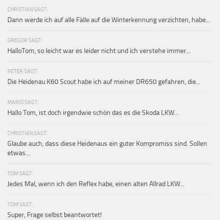
CHRISTIAN SAGT:
Dann werde ich auf alle Fälle auf die Winterkennung verzichten, habe...
GREGOR SAGT:
HalloTom, so leicht war es leider nicht und ich verstehe immer...
PETER SAGT:
Die Heidenau K60 Scout habe ich auf meiner DR650 gefahren, die...
MARIO SAGT:
Hallo Tom, ist doch irgendwie schön das es die Skoda LKW...
CHRISTIAN SAGT:
Glaube auch, dass diese Heidenaus ein guter Kompromiss sind. Sollen
etwas...
TOM SAGT:
Jedes Mal, wenn ich den Reflex habe, einen alten Allrad LKW...
TOM SAGT:
Super, Frage selbst beantwortet!