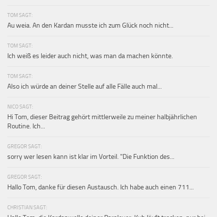
TOM SAGT:
Au weia. An den Kardan musste ich zum Glück noch nicht...
TOM SAGT:
Ich weiß es leider auch nicht, was man da machen könnte.
TOM SAGT:
Also ich würde an deiner Stelle auf alle Fälle auch mal...
NICO SAGT:
Hi Tom, dieser Beitrag gehört mittlerweile zu meiner halbjährlichen
Routine. Ich...
GREGOR SAGT:
sorry wer lesen kann ist klar im Vorteil. "Die Funktion des...
GREGOR SAGT:
Hallo Tom, danke für diesen Austausch. Ich habe auch einen 711...
CHRISTIAN SAGT: