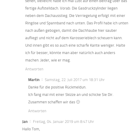
sehen, vielleicht habe ich mal Lust auf einen Beitrag über das
fertige Aufstelldach. Vorab: Die Gasdruckzylinder liegen
neben dem Dachausstieg. Die Verriegelung erfolgt mit einer
Ringöse und Spannband nach unten. Das Profil habe ich unten
nach außen gebogen, damit die Dachhaube hier sauber
aufliegt und nicht auf dem Karosserieblech scheuern kann.
Und innen gibt es so auch eine scharfe Kante weniger. Halte
ich für besser, könnte man aber natürlich auch anders
machen. Jeder, wie er mag.
Antworten
Martin
Samstag, 22. Juli 2017 um 18:31 Uhr
Danke für die positive Rückmeldun.
Ich fang mal mit einer Skizze an und schicke Sie Dir.
Zusammen schaffen wir das 🙂
Antworten
Jan
Freitag, 04. Januar 2019 um 8:47 Uhr
Hallo Tom,