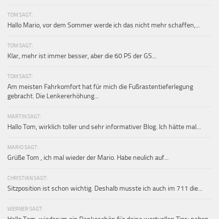
TOM SAGT:
Hallo Mario, vor dem Sommer werde ich das nicht mehr schaffen,...
TOM SAGT:
Klar, mehr ist immer besser, aber die 60 PS der GS...
TOM SAGT:
Am meisten Fahrkomfort hat für mich die Fußrastentieferlegung
gebracht. Die Lenkererhöhung...
MARTIN SAGT:
Hallo Tom, wirklich toller und sehr informativer Blog. Ich hätte mal...
MARIO SAGT:
Grüße Tom , ich mal wieder der Mario. Habe neulich auf...
CHRISTIAN SAGT:
Sitzposition ist schon wichtig. Deshalb musste ich auch im 711 die...
WERNER SAGT: