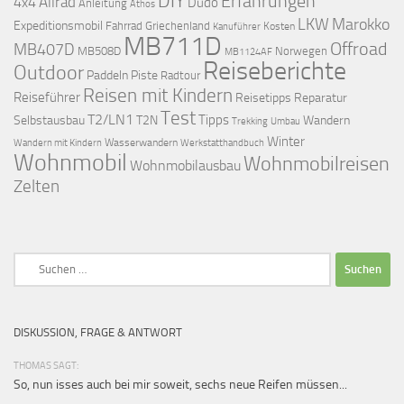
DIY
Erfahrungen
Allrad
4x4
Düdo
Anleitung
Athos
LKW
Marokko
Expeditionsmobil
Fahrrad
Griechenland
Kosten
Kanuführer
MB711D
Offroad
MB407D
MB508D
Norwegen
MB1124AF
Reiseberichte
Outdoor
Paddeln
Piste
Radtour
Reisen mit Kindern
Reiseführer
Reisetipps
Reparatur
Test
T2/LN1
Tipps
Selbstausbau
T2N
Wandern
Umbau
Trekking
Winter
Wasserwandern
Werkstatthandbuch
Wandern mit Kindern
Wohnmobil
Wohnmobilreisen
Wohnmobilausbau
Zelten
Suchen
nach:
DISKUSSION, FRAGE & ANTWORT
THOMAS SAGT:
So, nun isses auch bei mir soweit, sechs neue Reifen müssen...