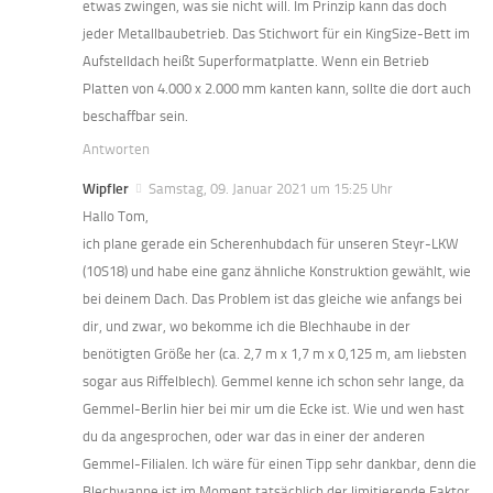
etwas zwingen, was sie nicht will. Im Prinzip kann das doch
jeder Metallbaubetrieb. Das Stichwort für ein KingSize-Bett im
Aufstelldach heißt Superformatplatte. Wenn ein Betrieb
Platten von 4.000 x 2.000 mm kanten kann, sollte die dort auch
beschaffbar sein.
Antworten
Wipfler
Samstag, 09. Januar 2021 um 15:25 Uhr
Hallo Tom,
ich plane gerade ein Scherenhubdach für unseren Steyr-LKW
(10S18) und habe eine ganz ähnliche Konstruktion gewählt, wie
bei deinem Dach. Das Problem ist das gleiche wie anfangs bei
dir, und zwar, wo bekomme ich die Blechhaube in der
benötigten Größe her (ca. 2,7 m x 1,7 m x 0,125 m, am liebsten
sogar aus Riffelblech). Gemmel kenne ich schon sehr lange, da
Gemmel-Berlin hier bei mir um die Ecke ist. Wie und wen hast
du da angesprochen, oder war das in einer der anderen
Gemmel-Filialen. Ich wäre für einen Tipp sehr dankbar, denn die
Blechwanne ist im Moment tatsächlich der limitierende Faktor.