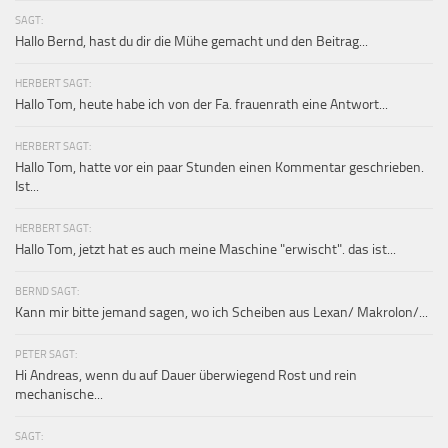
SAGT:
Hallo Bernd, hast du dir die Mühe gemacht und den Beitrag...
HERBERT SAGT:
Hallo Tom, heute habe ich von der Fa. frauenrath eine Antwort...
HERBERT SAGT:
Hallo Tom, hatte vor ein paar Stunden einen Kommentar geschrieben.
Ist...
HERBERT SAGT:
Hallo Tom, jetzt hat es auch meine Maschine "erwischt". das ist...
BERND SAGT:
Kann mir bitte jemand sagen, wo ich Scheiben aus Lexan/ Makrolon/...
PETER SAGT:
Hi Andreas, wenn du auf Dauer überwiegend Rost und rein
mechanische...
SAGT: