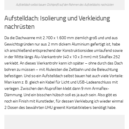
Aufstelldach selbst bauen: Dichtprofil auf den Rahmen des Aufstelldachs nachrüsten
Aufstelldach: Isolierung und Verkleidung
nachrüsten
Da die Dachwanne mit 2.700 x 1.600 mm ziemlich groß und und aus
Gewichtsgründen nur aus 2 mm dickem Aluminium gefertigt ist, habe
ich anschließend entsprechend der Konstruktionsidee umlaufend sowie
in der Mitte längs Alu-Vierkantrohr (40 x 10 x 3 mm) mit Sikaflex 252
verklebt. An dieses Vierkantrohr kann ich später – ohne durch das Dach
bohren zu müssen – mit Aluleisten die Zeltbahn und die Beleuchtung
befestigen. Und so ein Aufstelldach selbst bauen hat auch viele Vorteile:
Man kann z. B. gleich ein Kabel für Licht und USB-Ladeanschluss mit
verlegen. Zwischen den Aluprofilen klebt dann 9 mm Armaflex-
Dämmung. Und ein bisschen hübsch soll es ja auch sein. Also gibt es
noch ein Finish mit Kunstleder, für dessen Verklebung ich wieder einmal
2 Dosen des bewährten UHU greenit Kontaktklebers benötigt habe.