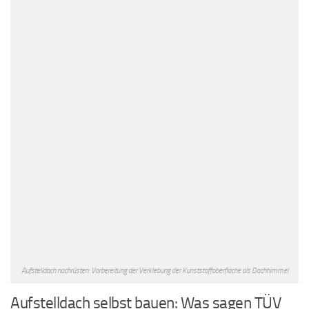
Aufstelldach nachrüsten: Vorbereitung der Verklebung der Kunststoffoberfläche als Dachhimmel
Aufstelldach selbst bauen: Was sagen TÜV