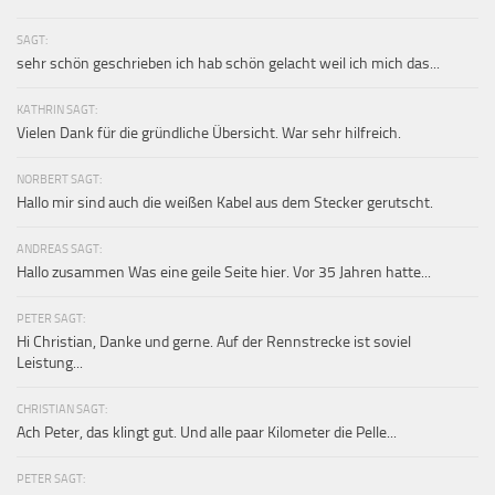
SAGT:
sehr schön geschrieben ich hab schön gelacht weil ich mich das...
KATHRIN SAGT:
Vielen Dank für die gründliche Übersicht. War sehr hilfreich.
NORBERT SAGT:
Hallo mir sind auch die weißen Kabel aus dem Stecker gerutscht.
ANDREAS SAGT:
Hallo zusammen Was eine geile Seite hier. Vor 35 Jahren hatte...
PETER SAGT:
Hi Christian, Danke und gerne. Auf der Rennstrecke ist soviel
Leistung...
CHRISTIAN SAGT:
Ach Peter, das klingt gut. Und alle paar Kilometer die Pelle...
PETER SAGT: