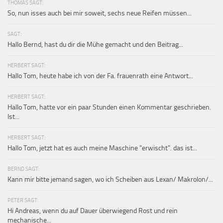
THOMAS SAGT:
So, nun isses auch bei mir soweit, sechs neue Reifen müssen...
SAGT:
Hallo Bernd, hast du dir die Mühe gemacht und den Beitrag...
HERBERT SAGT:
Hallo Tom, heute habe ich von der Fa. frauenrath eine Antwort...
HERBERT SAGT:
Hallo Tom, hatte vor ein paar Stunden einen Kommentar geschrieben.
Ist...
HERBERT SAGT:
Hallo Tom, jetzt hat es auch meine Maschine "erwischt". das ist...
BERND SAGT:
Kann mir bitte jemand sagen, wo ich Scheiben aus Lexan/ Makrolon/...
PETER SAGT:
Hi Andreas, wenn du auf Dauer überwiegend Rost und rein
mechanische...