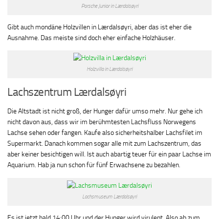
Porsche Junior in Lærdalsøyri
Gibt auch mondäne Holzvillen in Lærdalsøyri, aber das ist eher die
Ausnahme. Das meiste sind doch eher einfache Holzhäuser.
Holzvilla in Lærdalsøyri
Lachszentrum Lærdalsøyri
Die Altstadt ist nicht groß, der Hunger dafür umso mehr. Nur gehe ich
nicht davon aus, dass wir im berühmtesten Lachsfluss Norwegens
Lachse sehen oder fangen. Kaufe also sicherheitshalber Lachsfilet im
Supermarkt. Danach kommen sogar alle mit zum Lachszentrum, das
aber keiner besichtigen will. Ist auch abartig teuer für ein paar Lachse im
Aquarium. Hab ja nun schon für fünf Erwachsene zu bezahlen.
Lachsmuseum Lærdalsøyri
Es ist jetzt bald 14:00 Uhr und der Hunger wird virulent. Also ab zum