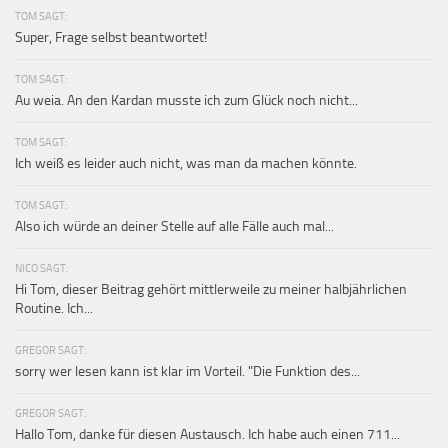
TOM SAGT:
Super, Frage selbst beantwortet!
TOM SAGT:
Au weia. An den Kardan musste ich zum Glück noch nicht...
TOM SAGT:
Ich weiß es leider auch nicht, was man da machen könnte.
TOM SAGT:
Also ich würde an deiner Stelle auf alle Fälle auch mal...
NICO SAGT:
Hi Tom, dieser Beitrag gehört mittlerweile zu meiner halbjährlichen
Routine. Ich...
GREGOR SAGT:
sorry wer lesen kann ist klar im Vorteil. "Die Funktion des...
GREGOR SAGT:
Hallo Tom, danke für diesen Austausch. Ich habe auch einen 711...