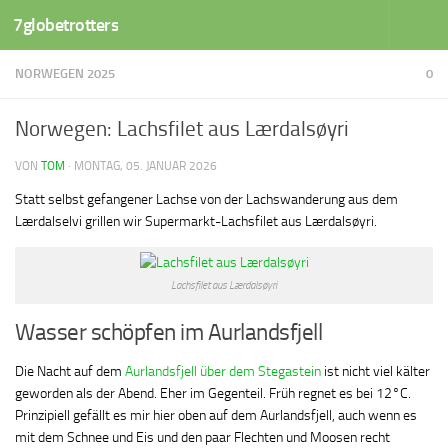
7globetrotters
Zum Inhalt springen
NORWEGEN 2025
0
Norwegen: Lachsfilet aus Lærdalsøyri
VON
TOM
·
MONTAG, 05. JANUAR 2026
Statt selbst gefangener Lachse von der Lachswanderung aus dem
Lærdalselvi grillen wir Supermarkt-Lachsfilet aus Lærdalsøyri.
Lachsfilet aus Lærdalsøyri
Wasser schöpfen im Aurlandsfjell
Die Nacht auf dem
Aurlandsfjell über dem Stegastein
ist nicht viel kälter
geworden als der Abend. Eher im Gegenteil. Früh regnet es bei 12°C.
Prinzipiell gefällt es mir hier oben auf dem Aurlandsfjell, auch wenn es
mit dem Schnee und Eis und den paar Flechten und Moosen recht