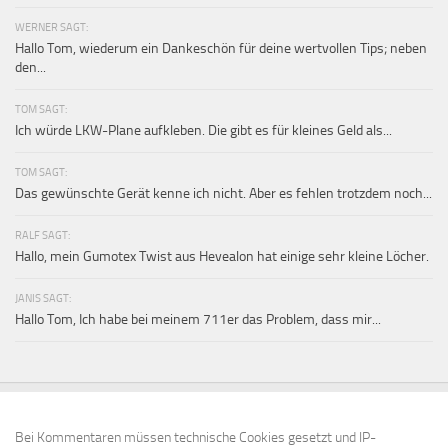
WERNER SAGT:
Hallo Tom, wiederum ein Dankeschön für deine wertvollen Tips; neben
den...
TOM SAGT:
Ich würde LKW-Plane aufkleben. Die gibt es für kleines Geld als...
TOM SAGT:
Das gewünschte Gerät kenne ich nicht. Aber es fehlen trotzdem noch...
RALF SAGT:
Hallo, mein Gumotex Twist aus Hevealon hat einige sehr kleine Löcher.
JANIS SAGT:
Hallo Tom, Ich habe bei meinem 711er das Problem, dass mir...
Bei Kommentaren müssen technische Cookies gesetzt und IP-