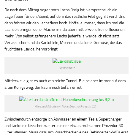
Da nach dem Mittag sogar noch Lachs übrig ist, verspreche ich ein
Lagerfeuer für den Abend, auf dem das restliche Filet gegrillt wird. Und
dann fahren wir den Lachsfluss hoch. Hoffe ja immer, dass ich mal die
Lachse springen sehe. Mache mir da aber mittlerweile keine Illusionen
mehr. Von selbst gefangenem Lachs jedenfalls werde ich nicht satt.
Verlässlicher sind da Kartoffeln, Möhren und allerlei Gemüse, die das
fruchtbare Lærdal hervorbringt.
Lærdalstraße
Mittlerweile gibt es auch zahlreiche Tunnel. Bleibe aber immer auf dem
alten Königsweg, der kaum noch befahren ist.
Alte Lærdalstraße mit Höhenbeschränkung bis 3,2m
Zwischendurch entsorge ich Abwasser an einem Tesla Supercharger
und tanke ein bisschen weiter in einer etwas mühsamen Prozedur 30
Liter Wasser. Muss dazu am Waschbecken eines Behinderten-WCs erst