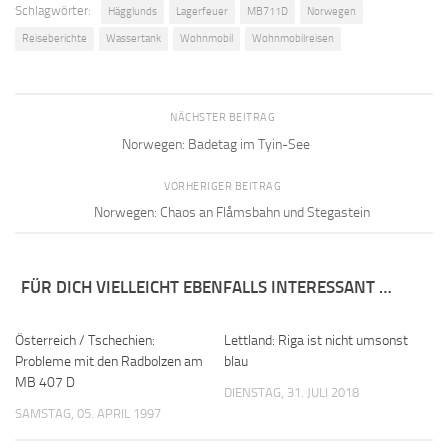
Schlagwörter:
Hägglunds
Lagerfeuer
MB711D
Norwegen
Reiseberichte
Wassertank
Wohnmobil
Wohnmobilreisen
NÄCHSTER BEITRAG
Norwegen: Badetag im Tyin-See
VORHERIGER BEITRAG
Norwegen: Chaos an Flåmsbahn und Stegastein
FÜR DICH VIELLEICHT EBENFALLS INTERESSANT …
Österreich / Tschechien:
Lettland: Riga ist nicht umsonst
0
0
Probleme mit den Radbolzen am
blau
MB 407 D
DIENSTAG, 31. JULI 2018
SAMSTAG, 05. APRIL 1997