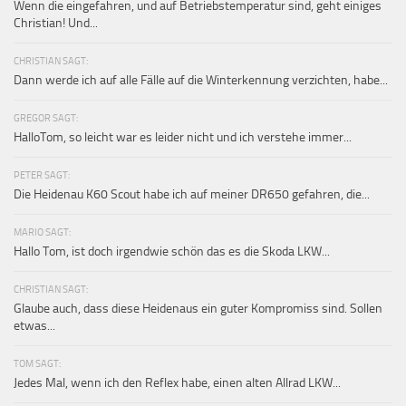
Wenn die eingefahren, und auf Betriebstemperatur sind, geht einiges
Christian! Und...
CHRISTIAN SAGT:
Dann werde ich auf alle Fälle auf die Winterkennung verzichten, habe...
GREGOR SAGT:
HalloTom, so leicht war es leider nicht und ich verstehe immer...
PETER SAGT:
Die Heidenau K60 Scout habe ich auf meiner DR650 gefahren, die...
MARIO SAGT:
Hallo Tom, ist doch irgendwie schön das es die Skoda LKW...
CHRISTIAN SAGT:
Glaube auch, dass diese Heidenaus ein guter Kompromiss sind. Sollen
etwas...
TOM SAGT:
Jedes Mal, wenn ich den Reflex habe, einen alten Allrad LKW...