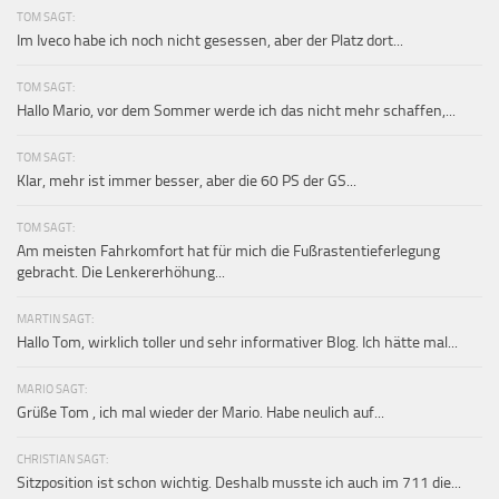
TOM SAGT:
Im Iveco habe ich noch nicht gesessen, aber der Platz dort...
TOM SAGT:
Hallo Mario, vor dem Sommer werde ich das nicht mehr schaffen,...
TOM SAGT:
Klar, mehr ist immer besser, aber die 60 PS der GS...
TOM SAGT:
Am meisten Fahrkomfort hat für mich die Fußrastentieferlegung
gebracht. Die Lenkererhöhung...
MARTIN SAGT:
Hallo Tom, wirklich toller und sehr informativer Blog. Ich hätte mal...
MARIO SAGT:
Grüße Tom , ich mal wieder der Mario. Habe neulich auf...
CHRISTIAN SAGT:
Sitzposition ist schon wichtig. Deshalb musste ich auch im 711 die...