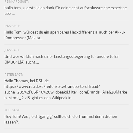
REINHARD SAGT:
hallo tom, zuerst vielen dank für deine echt aufschlussreiche expertise
über...
JENS SAGT:
Hallo Tom, würdest du ein sperrbares Heckdifferenzial auch per Akku-
Kompressor (Makita...
JENS SAGT:
Und wer wirklich nach einer Leistungssteigerung für unsere tollen
OM364L(A) sucht,...
PETER SAGT:
Hallo Thomas, bei RSU.de
https://www.rsu.de/s/reifen/pkwtransporteroffroad?
suche=235%2F85R16%20wildpeak&filter=coreBrands_Alle%20Marke
n~stock_2 z.B. gibt es den Wildpeak in...
TOBI SAGT:
Hey Tom! Wie „leichtgängig“ sollte sich die Trommel denn drehen
lassen?...