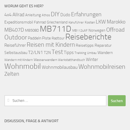
WORUM GEHT ES HIER?
DIY
Erfahrungen
Allrad
4x4
Düdo
Anleitung
Athos
LKW
Marokko
Expeditionsmobil
Fahrrad
Griechenland
Kosten
Kanuführer
MB711D
Offroad
MB407D
MB508D
Norwegen
MB1124AF
Reiseberichte
Outdoor
Paddeln
Piste
Radtour
Reisen mit Kindern
Reiseführer
Reisetipps
Reparatur
Test
T2/LN1
Tipps
Selbstausbau
T2N
Wandern
Umbau
Trekking
Winter
Wasserwandern
Werkstatthandbuch
Wandern mit Kindern
Wohnmobil
Wohnmobilreisen
Wohnmobilausbau
Zelten
Suchen
nach:
DISKUSSION, FRAGE & ANTWORT