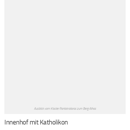
Ausblick vom Kloster Pantokratoros zum Berg Athos
Innenhof mit Katholikon