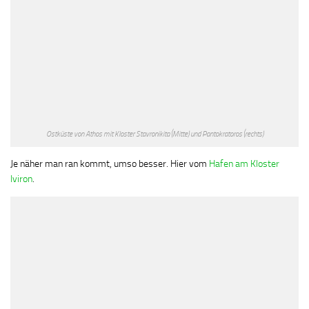
Ostküste von Athos mit Kloster Stavronikita (Mitte) und Pantokratoros (rechts)
Je näher man ran kommt, umso besser. Hier vom
Hafen am Kloster
Iviron
.