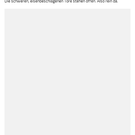
Die schweren, eisenbeschlagenen Tore stehen offen. Also rein da.