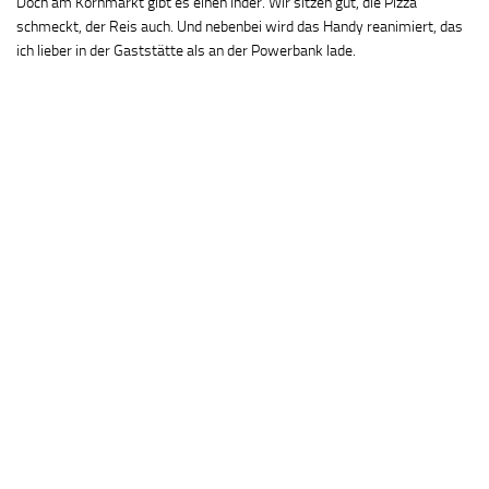
Doch am Kornmarkt gibt es einen Inder. Wir sitzen gut, die Pizza
schmeckt, der Reis auch. Und nebenbei wird das Handy reanimiert, das
ich lieber in der Gaststätte als an der Powerbank lade.