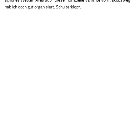
schönes Wetter. Alles supi. Diese inoffizielle Variante vom Jakobsweg
hab ich doch gut organisiert. Schulterklopf.