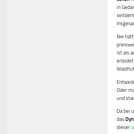
in Geda
seitdem
Insgesa
Nie hätt
preiswe
ist als
erleidet
Waldhüt
Entweder
Oder man
und stan
Da bei 
das
Dyn
dieser
a