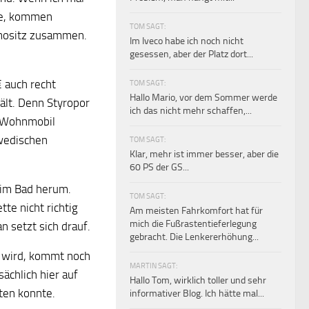
ere, kommen
TOM SAGT:
mositz zusammen.
Im Iveco habe ich noch nicht
gesessen, aber der Platz dort...
€ auch recht
TOM SAGT:
Hallo Mario, vor dem Sommer werde
ält. Denn Styropor
ich das nicht mehr schaffen,...
m Wohnmobil
hwedischen
TOM SAGT:
Klar, mehr ist immer besser, aber die
60 PS der GS...
im Bad herum.
TOM SAGT:
tte nicht richtig
Am meisten Fahrkomfort hat für
mich die Fußrastentieferlegung
n setzt sich drauf.
gebracht. Die Lenkererhöhung...
n wird, kommt noch
MARTIN SAGT:
ächlich hier auf
Hallo Tom, wirklich toller und sehr
lten konnte.
informativer Blog. Ich hätte mal...