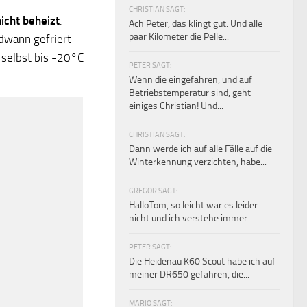
CHRISTIAN SAGT:
icht beheizt
.
Ach Peter, das klingt gut. Und alle
paar Kilometer die Pelle...
ndwann gefriert
 selbst bis -20°C
PETER SAGT:
Wenn die eingefahren, und auf
Betriebstemperatur sind, geht
einiges Christian! Und...
CHRISTIAN SAGT:
Dann werde ich auf alle Fälle auf die
Winterkennung verzichten, habe...
GREGOR SAGT:
HalloTom, so leicht war es leider
nicht und ich verstehe immer...
PETER SAGT:
Die Heidenau K60 Scout habe ich auf
meiner DR650 gefahren, die...
MARIO SAGT: