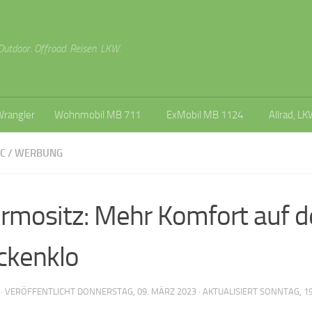
Outdoor. Offroad. Reisen. LKW.
Wrangler
Wohnmobil MB 711
ExMobil MB 1124
Allrad, LK
C
/
WERBUNG
rmositz: Mehr Komfort auf 
ckenklo
· VERÖFFENTLICHT
DONNERSTAG, 09. MÄRZ 2023
· AKTUALISIERT
SONNTAG, 19