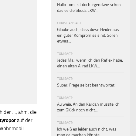
Hallo Tom, ist doch irgendwie schön
das es die Skoda LKW...
CHRISTIAN SAGT:
Glaube auch, dass diese Heidenaus
ein guter Kompromiss sind. Sollen
etwas...
TOM SAGT:
Jedes Mal, wenn ich den Reflex habe,
einen alten Allrad LKW...
TOM SAGT:
Super, Frage selbst beantwortet!
TOM SAGT:
Au weia. An den Kardan musste ich
zum Glück noch nicht...
ch der …, ähm, die
Styropor
auf der
TOM SAGT:
 Wohnmobil.
Ich weiß es leider auch nicht, was
man da machen könnte.