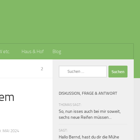
W etc.
Haus & Hof
Blog
2
Suchen
nach:
dem
DISKUSSION, FRAGE & ANTWORT
THOMAS SAGT:
So, nun isses auch bei mir soweit,
sechs neue Reifen müssen...
SAGT:
. MAI 2024
Hallo Bernd, hast du dir die Mühe