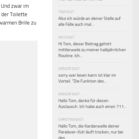
 Und zwar im
TOM SAGT:
der Toilette
Also ich würde an deiner Stelle auf
 warmen Brille zu
alle Fälle auch mal...
NICO SAGT:
Hi Tom, dieser Beitrag gehört
mittlerweile zu meiner halbjährlichen
Routine. Ich...
GREGOR SAGT:
sorry wer lesen kann ist klar im
Vorteil. "Die Funktion des...
GREGOR SAGT:
Hallo Tom, danke für diesen
Austausch. Ich habe auch einen 711...
CHRISTIAN SAGT:
Hallo Tom, die Kardanwelle deiner
Paralever-Kuh läuft trocken, nur bei
den...