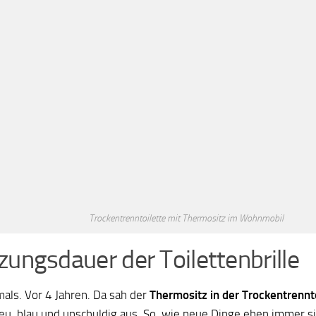
Trockentrenntoilette mit Thermositz im Wohnmobil
zungsdauer der Toilettenbrille
mals. Vor 4 Jahren. Da sah der
Thermositz in der Trockentrennt
u, blau und unschuldig aus. So, wie neue Dinge eben immer s