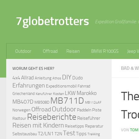
Zum Inhalt springen
7globetrotters
Expedition Großfamilie: 
Outdoor
Offroad
Reisen
BMW R100GS
Jeep 
BAD & W
WORUM GEHT ES HIER?
DIY
Allrad
4x4
Düdo
Anleitung
Athos
Erfahrungen
Expeditionsmobil
Fahrrad
The
LKW
Marokko
Griechenland
Kosten
Kanuführer
MB711D
MB407D
MB508D
MB1124AF
Outdoor
Offroad
Tro
Paddeln
Piste
Norwegen
Reiseberichte
Reiseführer
Radtour
Reisen mit Kindern
Reisetipps
Reparatur
VON
TOM
Test
T2/LN1
Tipps
Selbstausbau
T2N
Trekking