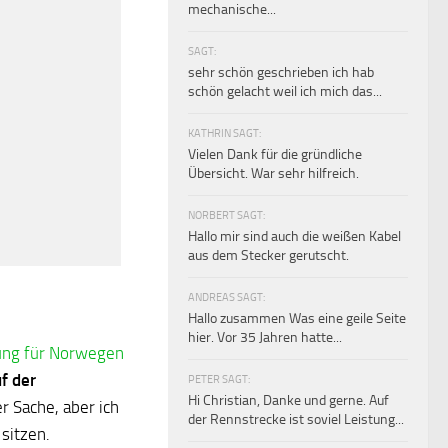
mechanische...
SAGT:
sehr schön geschrieben ich hab
schön gelacht weil ich mich das...
KATHRIN SAGT:
Vielen Dank für die gründliche
Übersicht. War sehr hilfreich.
NORBERT SAGT:
Hallo mir sind auch die weißen Kabel
aus dem Stecker gerutscht.
ANDREAS SAGT:
Hallo zusammen Was eine geile Seite
hier. Vor 35 Jahren hatte...
ung für Norwegen
f der
PETER SAGT:
Hi Christian, Danke und gerne. Auf
er Sache, aber ich
der Rennstrecke ist soviel Leistung...
 sitzen.