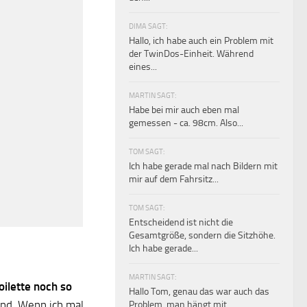
DIMA SAGT:
Hallo, ich habe auch ein Problem mit
der TwinDos-Einheit. Während
eines...
MARTIN SAGT:
Habe bei mir auch eben mal
gemessen - ca. 98cm. Also...
TOM SAGT:
Ich habe gerade mal nach Bildern mit
mir auf dem Fahrsitz...
TOM SAGT:
Entscheidend ist nicht die
Gesamtgröße, sondern die Sitzhöhe.
Ich habe gerade...
MARTIN SAGT:
oilette noch so
Hallo Tom, genau das war auch das
ind. Wenn ich mal
Problem, man hängt mit...