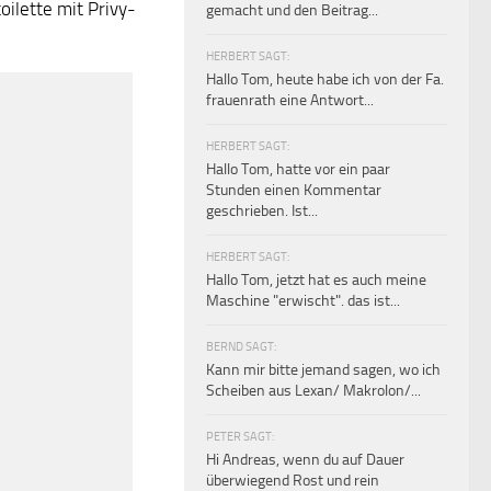
oilette mit Privy-
gemacht und den Beitrag...
HERBERT SAGT:
Hallo Tom, heute habe ich von der Fa.
frauenrath eine Antwort...
HERBERT SAGT:
Hallo Tom, hatte vor ein paar
Stunden einen Kommentar
geschrieben. Ist...
HERBERT SAGT:
Hallo Tom, jetzt hat es auch meine
Maschine "erwischt". das ist...
BERND SAGT:
Kann mir bitte jemand sagen, wo ich
Scheiben aus Lexan/ Makrolon/...
PETER SAGT:
Hi Andreas, wenn du auf Dauer
überwiegend Rost und rein