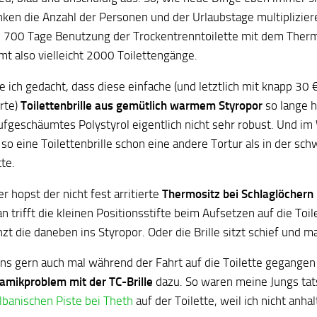
nken die Anzahl der Personen und der Urlaubstage multiplizi
 700 Tage Benutzung der Trockentrenntoilette mit dem Ther
mt also vielleicht 2000 Toilettengänge.
e ich gedacht, dass diese einfache (und letztlich mit knapp 30 
rte)
Toilettenbrille aus gemütlich warmem Styropor
so lange h
 aufgeschäumtes Polystyrol eigentlich nicht sehr robust. Und i
 so eine Toilettenbrille schon eine andere Tortur als in der sc
te.
 hopst der nicht fest arritierte
Thermositz bei Schlaglöchern
 trifft die kleinen Positionsstifte beim Aufsetzen auf die Toile
zt die daneben ins Styropor. Oder die Brille sitzt schief und ma
uns gern auch mal während der Fahrt auf die Toilette gegange
amikproblem mit der TC-Brille
dazu. So waren meine Jungs tats
lbanischen Piste bei Theth
auf der Toilette, weil ich nicht anha