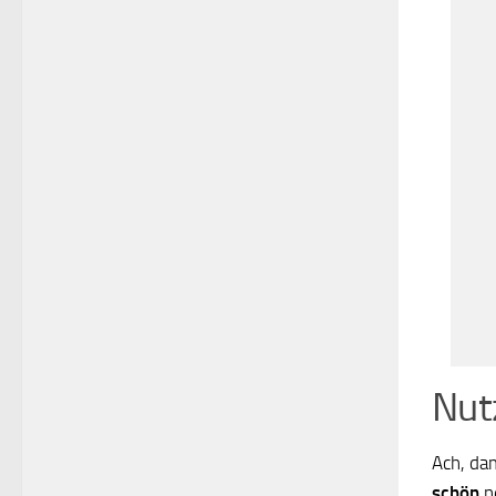
Nut
Ach, da
schön
ne