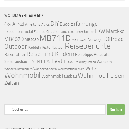
WORUM GEHT ES HIER?
DIY
Erfahrungen
Allrad
4x4
Düdo
Anleitung
Athos
LKW
Marokko
Expeditionsmobil
Fahrrad
Griechenland
Kosten
Kanuführer
MB711D
Offroad
MB407D
MB508D
Norwegen
MB1124AF
Reiseberichte
Outdoor
Paddeln
Piste
Radtour
Reisen mit Kindern
Reiseführer
Reisetipps
Reparatur
Test
T2/LN1
Tipps
Selbstausbau
T2N
Wandern
Umbau
Trekking
Winter
Wasserwandern
Werkstatthandbuch
Wandern mit Kindern
Wohnmobil
Wohnmobilreisen
Wohnmobilausbau
Zelten
Suchen
nach: