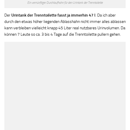
Ein vernünftiger Durchlaufhahn für den Urintank der Trenntoilette
Der
Urintank der Trenntoilette fasst ja immerhin 47 l
. Da ich aber
durch den etwas höher liegenden Ablasshahn nicht immer alles ablassen
kann verbleiben vielleicht knapp 45 Liter real nutzbares Urinvolumen. Da
können 7 Leute so ca. 3 bis 4 Tage auf die Trenntoilette pullern gehen.