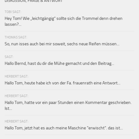
DISKUSSION, FRAGE & ANTWORT
TOBI SAGT:
Hey Tom! Wie „leichtgängig“ sollte sich die Trommel denn drehen
lassen?...
THOMAS SAGT:
So, nun isses auch bei mir soweit, sechs neue Reifen müssen...
SAGT:
Hallo Bernd, hast du dir die Mühe gemacht und den Beitrag...
HERBERT SAGT:
Hallo Tom, heute habe ich von der Fa. frauenrath eine Antwort...
HERBERT SAGT:
Hallo Tom, hatte vor ein paar Stunden einen Kommentar geschrieben.
Ist...
HERBERT SAGT:
Hallo Tom, jetzt hat es auch meine Maschine "erwischt". das ist...