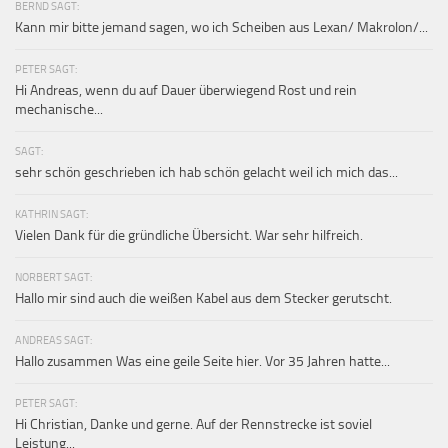
BERND SAGT:
Kann mir bitte jemand sagen, wo ich Scheiben aus Lexan/ Makrolon/...
PETER SAGT:
Hi Andreas, wenn du auf Dauer überwiegend Rost und rein
mechanische...
SAGT:
sehr schön geschrieben ich hab schön gelacht weil ich mich das...
KATHRIN SAGT:
Vielen Dank für die gründliche Übersicht. War sehr hilfreich.
NORBERT SAGT:
Hallo mir sind auch die weißen Kabel aus dem Stecker gerutscht.
ANDREAS SAGT:
Hallo zusammen Was eine geile Seite hier. Vor 35 Jahren hatte...
PETER SAGT:
Hi Christian, Danke und gerne. Auf der Rennstrecke ist soviel
Leistung...