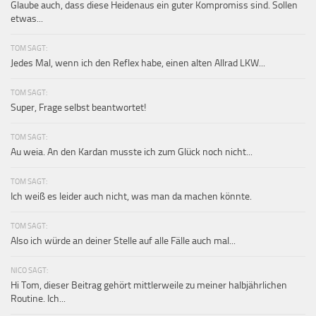
Glaube auch, dass diese Heidenaus ein guter Kompromiss sind. Sollen
etwas...
TOM SAGT:
Jedes Mal, wenn ich den Reflex habe, einen alten Allrad LKW...
TOM SAGT:
Super, Frage selbst beantwortet!
TOM SAGT:
Au weia. An den Kardan musste ich zum Glück noch nicht...
TOM SAGT:
Ich weiß es leider auch nicht, was man da machen könnte.
TOM SAGT:
Also ich würde an deiner Stelle auf alle Fälle auch mal...
NICO SAGT:
Hi Tom, dieser Beitrag gehört mittlerweile zu meiner halbjährlichen
Routine. Ich...