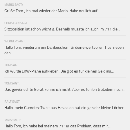
MARIO SAGT:
Grüße Tom , ich mal wieder der Mario. Habe neulich auf...
CHRISTIAN SAGT:
Sitzposition ist schon wichtig. Deshalb musste ich auch im 711 die...
WERNER SAGT:
Hallo Tom, wiederum ein Dankeschön für deine wertvollen Tips; neben
den...
TOM SAGT:
Ich würde LKW-Plane aufkleben. Die gibt es für kleines Geld als...
TOM SAGT:
Das gewünschte Gerät kenne ich nicht. Aber es fehlen trotzdem noch...
RALF SAGT:
Hallo, mein Gumotex Twist aus Hevealon hat einige sehr kleine Löcher.
JANIS SAGT:
Hallo Tom, Ich habe bei meinem 711er das Problem, dass mir...