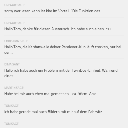
GREGOR SAGT:
sorry wer lesen kann ist klar im Vorteil. "Die Funktion des...
GREGOR SAGT:
Hallo Tom, danke für diesen Austausch. Ich habe auch einen 711...
CHRISTIAN SAGT:
Hallo Tom, die Kardanwelle deiner Paralever-Kuh läuft trocken, nur bei
den...
DIMA SAGT:
Hallo, ich habe auch ein Problem mit der TwinDos-Einheit. Während
eines...
MARTIN SAGT:
Habe bei mir auch eben mal gemessen - ca. 98cm. Also...
TOM SAGT:
Ich habe gerade mal nach Bildern mit mir auf dem Fahrsitz...
TOM SAGT: