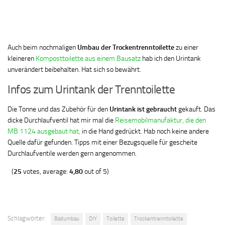
Auch beim nochmaligen
Umbau der Trockentrenntoilette
zu einer
kleineren
Komposttoilette aus einem Bausatz
hab ich den Urintank
unverändert beibehalten. Hat sich so bewährt.
Infos zum Urintank der Trenntoilette
Die Tonne und das Zubehör für den
Urintank ist gebraucht
gekauft. Das
dicke Durchlaufventil hat mir mal die
Reisemobilmanufaktur, die den
MB 1124 ausgebaut hat,
in die Hand gedrückt. Hab noch keine andere
Quelle dafür gefunden. Tipps mit einer Bezugsquelle für gescheite
Durchlaufventile werden gern angenommen.
(
25
votes, average:
4,80
out of 5)
Schlagwörter:
Badumbau
DIY
Toilette
Trockentrenntoilette