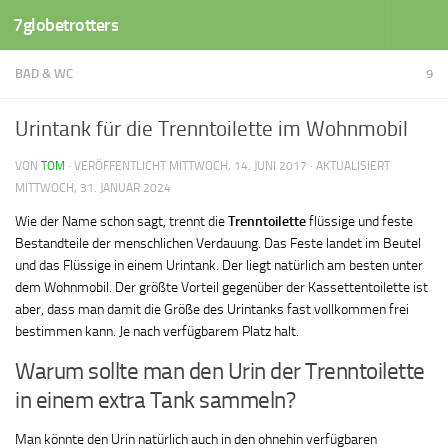
7globetrotters
Zum Inhalt springen
BAD & WC
9
Urintank für die Trenntoilette im Wohnmobil
VON
TOM
· VERÖFFENTLICHT
MITTWOCH, 14. JUNI 2017
· AKTUALISIERT
MITTWOCH, 31. JANUAR 2024
Wie der Name schon sagt, trennt die
Trenntoilette
flüssige und feste
Bestandteile der menschlichen Verdauung. Das Feste landet im Beutel
und das Flüssige in einem Urintank. Der liegt natürlich am besten unter
dem Wohnmobil. Der größte Vorteil gegenüber der Kassettentoilette ist
aber, dass man damit die Größe des Urintanks fast vollkommen frei
bestimmen kann. Je nach verfügbarem Platz halt.
Warum sollte man den Urin der Trenntoilette
in einem extra Tank sammeln?
Man könnte den Urin natürlich auch in den ohnehin verfügbaren