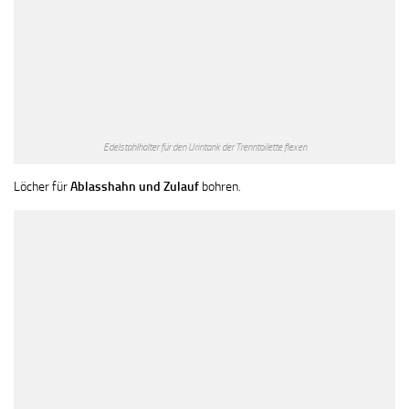
Edelstahlhalter für den Urintank der Trenntoilette flexen
Löcher für
Ablasshahn und Zulauf
bohren.