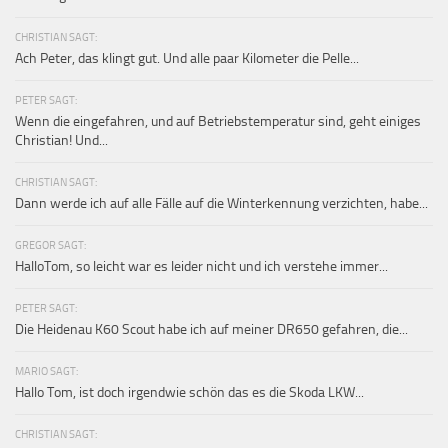
CHRISTIAN SAGT:
Ach Peter, das klingt gut. Und alle paar Kilometer die Pelle...
PETER SAGT:
Wenn die eingefahren, und auf Betriebstemperatur sind, geht einiges
Christian! Und...
CHRISTIAN SAGT:
Dann werde ich auf alle Fälle auf die Winterkennung verzichten, habe...
GREGOR SAGT:
HalloTom, so leicht war es leider nicht und ich verstehe immer...
PETER SAGT:
Die Heidenau K60 Scout habe ich auf meiner DR650 gefahren, die...
MARIO SAGT:
Hallo Tom, ist doch irgendwie schön das es die Skoda LKW...
CHRISTIAN SAGT: