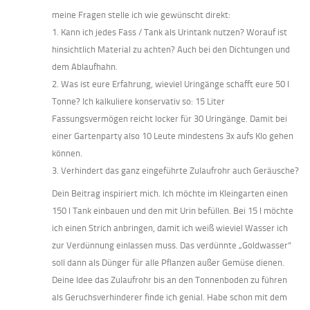
meine Fragen stelle ich wie gewünscht direkt:
1. Kann ich jedes Fass / Tank als Urintank nutzen? Worauf ist
hinsichtlich Material zu achten? Auch bei den Dichtungen und
dem Ablaufhahn.
2. Was ist eure Erfahrung, wieviel Uringänge schafft eure 50 l
Tonne? Ich kalkuliere konservativ so: 15 Liter
Fassungsvermögen reicht locker für 30 Uringänge. Damit bei
einer Gartenparty also 10 Leute mindestens 3x aufs Klo gehen
können.
3. Verhindert das ganz eingeführte Zulaufrohr auch Geräusche?
Dein Beitrag inspiriert mich. Ich möchte im Kleingarten einen
150 l Tank einbauen und den mit Urin befüllen. Bei 15 l möchte
ich einen Strich anbringen, damit ich weiß wieviel Wasser ich
zur Verdünnung einlassen muss. Das verdünnte „Goldwasser“
soll dann als Dünger für alle Pflanzen außer Gemüse dienen.
Deine Idee das Zulaufrohr bis an den Tonnenboden zu führen
als Geruchsverhinderer finde ich genial. Habe schon mit dem